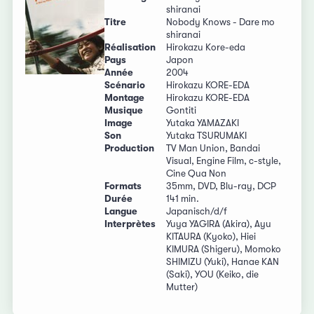
shiranai
Titre
Nobody Knows - Dare mo
shiranai
Réalisation
Hirokazu Kore-eda
Pays
Japon
Année
2004
Scénario
Hirokazu KORE-EDA
Montage
Hirokazu KORE-EDA
Musique
Gontiti
Image
Yutaka YAMAZAKI
Son
Yutaka TSURUMAKI
Production
TV Man Union, Bandai
Visual, Engine Film, c-style,
Cine Qua Non
Formats
35mm, DVD, Blu-ray, DCP
Durée
141 min.
Langue
Japanisch/d/f
Interprètes
Yuya YAGIRA (Akira), Ayu
KITAURA (Kyoko), Hiei
KIMURA (Shigeru), Momoko
SHIMIZU (Yuki), Hanae KAN
(Saki), YOU (Keiko, die
Mutter)