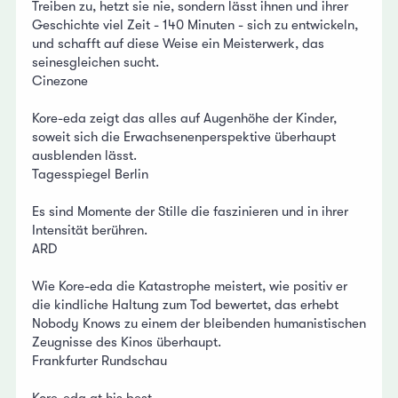
Treiben zu, hetzt sie nie, sondern lässt ihnen und ihrer
Geschichte viel Zeit - 140 Minuten - sich zu entwickeln,
und schafft auf diese Weise ein Meisterwerk, das
seinesgleichen sucht.
Cinezone
Kore-eda zeigt das alles auf Augenhöhe der Kinder,
soweit sich die Erwachsenenperspektive überhaupt
ausblenden lässt.
Tagesspiegel Berlin
Es sind Momente der Stille die faszinieren und in ihrer
Intensität berühren.
ARD
Wie Kore-eda die Katastrophe meistert, wie positiv er
die kindliche Haltung zum Tod bewertet, das erhebt
Nobody Knows zu einem der bleibenden humanistischen
Zeugnisse des Kinos überhaupt.
Frankfurter Rundschau
Kore-eda at his best.