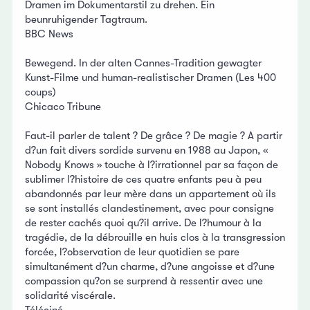
Dramen im Dokumentarstil zu drehen. Ein
beunruhigender Tagtraum.
BBC News
Bewegend. In der alten Cannes-Tradition gewagter
Kunst-Filme und human-realistischer Dramen (Les 400
coups)
Chicaco Tribune
Faut-il parler de talent ? De grâce ? De magie ? A partir
d?un fait divers sordide survenu en 1988 au Japon, «
Nobody Knows » touche à l?irrationnel par sa façon de
sublimer l?histoire de ces quatre enfants peu à peu
abandonnés par leur mère dans un appartement où ils
se sont installés clandestinement, avec pour consigne
de rester cachés quoi qu?il arrive. De l?humour à la
tragédie, de la débrouille en huis clos à la transgression
forcée, l?observation de leur quotidien se pare
simultanément d?un charme, d?une angoisse et d?une
compassion qu?on se surprend à ressentir avec une
solidarité viscérale.
Téléciné