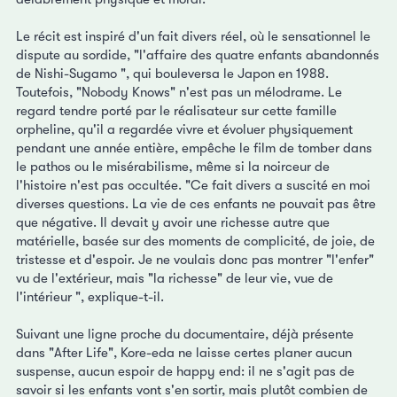
Le récit est inspiré d'un fait divers réel, où le sensationnel le
dispute au sordide, "l'affaire des quatre enfants abandonnés
de Nishi-Sugamo ", qui bouleversa le Japon en 1988.
Toutefois, "Nobody Knows" n'est pas un mélodrame. Le
regard tendre porté par le réalisateur sur cette famille
orpheline, qu'il a regardée vivre et évoluer physiquement
pendant une année entière, empêche le film de tomber dans
le pathos ou le misérabilisme, même si la noirceur de
l'histoire n'est pas occultée. "Ce fait divers a suscité en moi
diverses questions. La vie de ces enfants ne pouvait pas être
que négative. Il devait y avoir une richesse autre que
matérielle, basée sur des moments de complicité, de joie, de
tristesse et d'espoir. Je ne voulais donc pas montrer "l'enfer"
vu de l'extérieur, mais "la richesse" de leur vie, vue de
l'intérieur ", explique-t-il.
Suivant une ligne proche du documentaire, déjà présente
dans "After Life", Kore-eda ne laisse certes planer aucun
suspense, aucun espoir de happy end: il ne s'agit pas de
savoir si les enfants vont s'en sortir, mais plutôt combien de