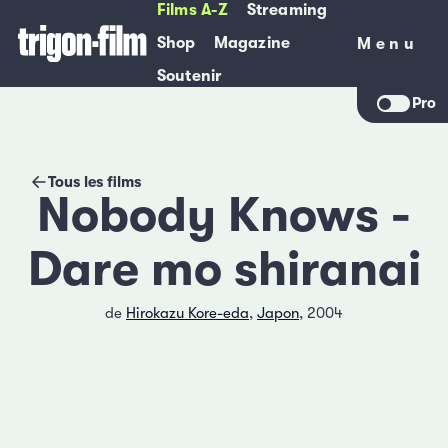
Films A-Z
Streaming
Shop
Magazine
Menu
Menu
Soutenir
Pro
Tous les films
Nobody Knows -
Dare mo shiranai
de
Hirokazu Kore-eda
,
Japon
, 2004