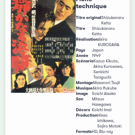
technique
Titre original
Shizukanaru
Ketto
Titre
Shizukanaru
Ketto
Réalisation
Akira
KUROSAWA
Pays
Japon
Année
1949
Scénario
Kazuo Kikuta,
Akira Kurosawa,
Senkichi
Taniguchi
Montage
Masanori Tsujii
Musique
Akira Ifukube
Image
Soichi Aisaka
Son
Mitsuo
Hasegawa
Décors
Koichi Imai
Production
Hisao
Ichikawa,
Sojiro Motoki
Formats
HD, Blu-ray