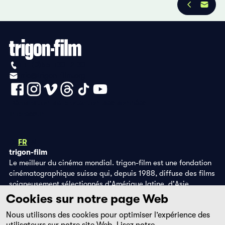
+41 (0)56 430 12 30
info@trigon-film.org
Déclaration de protection des données
Impressum
DE
FR
EN
trigon-film
Le meilleur du cinéma mondial. trigon-film est une fondation
cinématographique suisse qui, depuis 1988, diffuse des films
soigneusement sélectionnés d'Amérique latine, d'Asie,
d'Afrique et d'Europe de l'Est, dans les salles de cinéma,
Cookies sur notre page Web
grâce à ses propres éditions DVD et sur la plateforme de
Nous utilisons des cookies pour optimiser l’expérience des
streaming filmingo.
utilisateurs sur notre site Web. Lisez notre