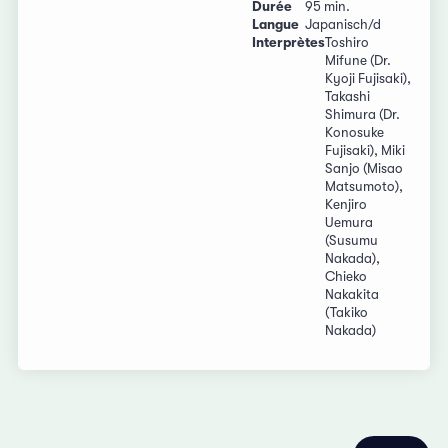
Durée
95 min.
Langue
Japanisch/d
Interprètes
Toshiro
Mifune (Dr.
Kyoji Fujisaki),
Takashi
Shimura (Dr.
Konosuke
Fujisaki), Miki
Sanjo (Misao
Matsumoto),
Kenjiro
Uemura
(Susumu
Nakada),
Chieko
Nakakita
(Takiko
Nakada)