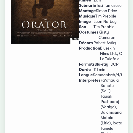
Année
2011
Scénario
Tusi Tamasese
Montage
Simon Price
Musique
Tim Prebble
Image
Leon Narbey
Son
Tim Prebble
Costumes
Kirsty
Cameron
Décors
Robert Astley
Production
Blueskin
Films Ltd., O
Le Tulafale
Formats
Blu-ray, DCP
Durée
111 min.
Langue
Samoanisch/d/f
Interprètes
Fa'afiaula
Sanote
(Saili),
Tausili
Pushparaj
(Vaaiga),
Salamasina
Mataia
(Litia), Ioata
Tanielu