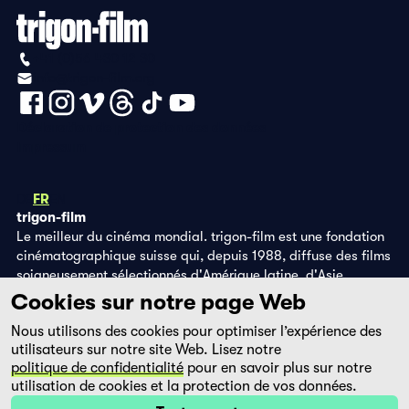
+41 (0)56 430 12 30
info@trigon-film.org
Déclaration de protection des données
Impressum
DE
FR
EN
trigon-film
Le meilleur du cinéma mondial. trigon-film est une fondation
cinématographique suisse qui, depuis 1988, diffuse des films
soigneusement sélectionnés d'Amérique latine, d'Asie,
d'Afrique et d'Europe de l'Est, dans les salles de cinéma,
Cookies sur notre page Web
grâce à ses propres éditions DVD et sur la plateforme de
Nous utilisons des cookies pour optimiser l’expérience des
streaming filmingo.
utilisateurs sur notre site Web. Lisez notre
politique de confidentialité
pour en savoir plus sur notre
utilisation de cookies et la protection de vos données.