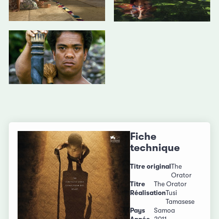
Fiche
technique
Titre original
The
Orator
Titre
The Orator
Réalisation
Tusi
Tamasese
Pays
Samoa