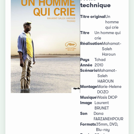
technique
Titre original
Un
homme
qui crie
Titre
Un homme qui
crie
Réalisation
Mahamat-
Saleh
Haroun
Pays
Tchad
Année
2010
Scénario
Mahamat-
Saleh
HAROUN
Montage
Marie-Helene
DOZO
Musique
Wasis DIOP
Image
Laurent
BRUNET
Son
Dana
FARZANEHPOUR
Formats
35mm, DVD,
Blu-ray