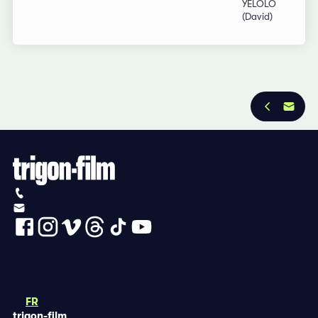
YELOLO
(David)
+41 (0)56 430 12 30
info@trigon-film.org
Déclaration de protection des données
Impressum
DE
FR
EN
trigon-film