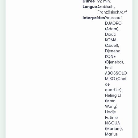
Durée
92 min.
Langue
Arabisch,
Französisch/d/f
Interprètes
Youssouf
DJAORO
(Adam),
Diouc
KOMA
(Abdel),
Djeneba
KONE
(Djeneba),
Emil
ABOSSOLO
M'BO (Chef
de
quartier),
Heling LI
(Mme
Wang),
Hadje
Fatime
NGOUA
(Mariam),
Marius