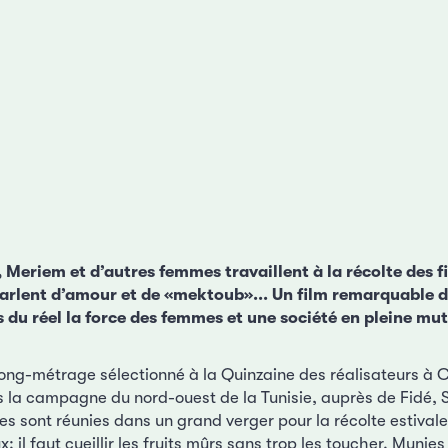
 Meriem et d’autres femmes travaillent à la récolte des f
parlent d’amour et de «mektoub»... Un film remarquable de
s du réel la force des femmes et une société en pleine mu
ong-métrage sélectionné à la Quinzaine des réalisateurs à C
la campagne du nord-ouest de la Tunisie, auprès de Fidé, 
les sont réunies dans un grand verger pour la récolte estivale
: il faut cueillir les fruits mûrs sans trop les toucher. Munie