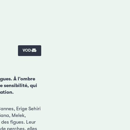
VOD
igues. À l’ombre
 sensibilité, qui
tation.
annes, Erige Sehiri
Sana, Melek,
 des figues. Leur
s de perches, elles