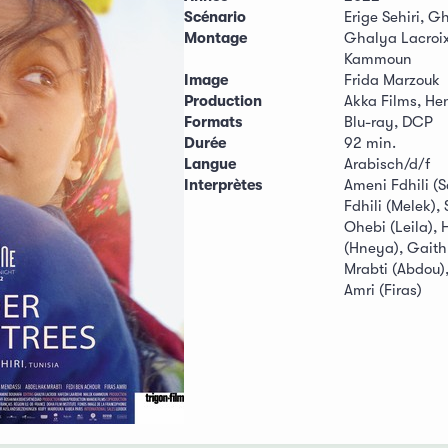
Scénario
Erige Sehiri, 
Montage
Ghalya Lacroix
Kammoun
Image
Frida Marzouk
Production
Akka Films, He
Formats
Blu-ray, DCP
Durée
92 min.
Langue
Arabisch/d/f
Interprètes
Ameni Fdhili (S
Fdhili (Melek),
Ohebi (Leila),
(Hneya), Gaith
Mrabti (Abdou),
Amri (Firas)