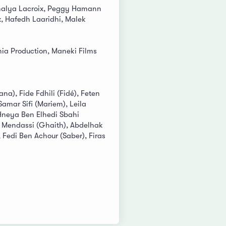
Ghalya Lacroix, Peggy Hamann
, Hafedh Laaridhi, Malek
nia Production, Maneki Films
ana), Fide Fdhili (Fidé), Feten
 Samar Sifi (Mariem), Leila
 Hneya Ben Elhedi Sbahi
 Mendassi (Ghaith), Abdelhak
 Fedi Ben Achour (Saber), Firas