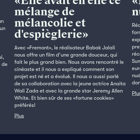
«Elle avait en elle ce
«
mélange de
n
mélancolie et
un
Réa
'un
d'espièglerie»
for
exp
pre
Avec «Fremont», le réalisateur Babak Jalali
réc
nous offre un film d’une grande douceur, qui
i,
Sun
fait le plus grand bien. Nous avons rencontré le
 de
eur
cinéaste et il nous a expliqué comment son
nud
projet est né et a évolué. Il nous a aussi parlé
don
de sa collaboration avec la jeune actrice Anaita
Wali Zada et avec la grande star Jeremy Allen
Plu
White. Et bien sûr de ses «fortune cookies»
préférés!
Plus