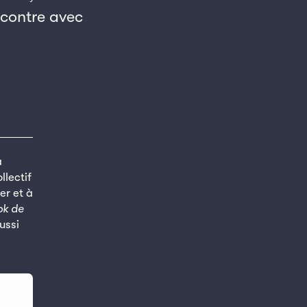
ncontre avec
à
llectif
er et à
ok de
aussi