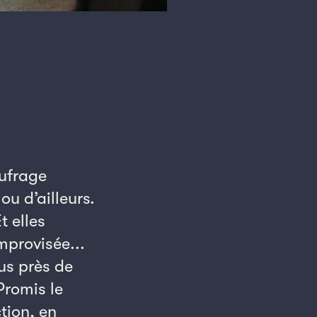
aufrage
ou d’ailleurs.
t elles
mprovisée...
us près de
Promis le
ction, en