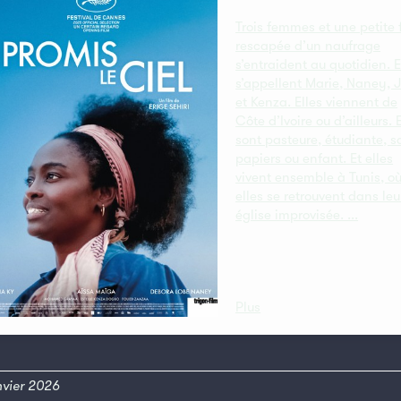
Trois femmes et une petite f
rescapée d’un naufrage
s’entraident au quotidien. E
s’appellent Marie, Naney, J
et Kenza. Elles viennent de
Côte d’Ivoire ou d’ailleurs. 
sont pasteure, étudiante, s
papiers ou enfant. Et elles
vivent ensemble à Tunis, o
elles se retrouvent dans leu
église improvisée. ...
Plus
anvier 2026