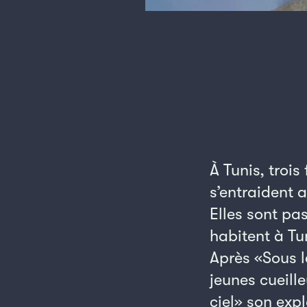
À Tunis, troi
s’entraident a
Elles sont pa
habitent à Tun
Après «Sous l
jeunes cueille
ciel» son expl