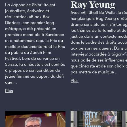
Ray Yeung
La Japonaise Shiori Ito est
journaliste, écrivaine et
Avec «All Shall Be Well», le ré
réalisatrice. «Black Box
hongkongais Ray Yeung a réu
Diaries», son premier long-
drame sensible où il s'interro
métrage, a été présenté en
les thèmes de la famille et de
première mondiale à Sundance
justice dans un contexte mod
et a notamment reçu le Prix du
dans le cadre des droits acc
meilleur documentaire et le Prix
aux personnes queers. Dans c
du public au Zurich Film
interview accordée à trigon-fil
Festival. Lors de sa venue en
nous parle de ses influences 
Suisse, la cinéaste s'est confiée
que cinéaste et de son choix 
à propos de son condition de
pas mettre de musique ...
jeune femme au Japon, du défi
Plus
que ...
Plus