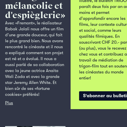
illustré, le bulletin TRIG
mélancolie et
paraît deux fois par an a
d'espièglerie»
moins et permet
d'approfondir encore les
Avec «Fremont», le réalisateur
films, leur contexte cultur
Babak Jalali nous offre un film
et social, comme leurs
d’une grande douceur, qui fait
qualités filmiques. En
le plus grand bien. Nous avons
souscrivant CHF 20.- par
rencontré le cinéaste et il nous
(ou plus), vous le recevez
a expliqué comment son projet
chez vous et contribuez 
est né et a évolué. Il nous a
travail de médiation de
aussi parlé de sa collaboration
trigon-film tout en soute
avec la jeune actrice Anaita
les cinéastes du monde
Wali Zada et avec la grande
entier!
star Jeremy Allen White. Et
bien sûr de ses «fortune
cookies» préférés!
S'abonner au bullet
Plus