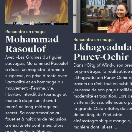
Rencontre en images
Mohammad
Rencontre en images
Lkhagvadul
Rasoulof
Purev-Ochir
Avec «Les Graines du figuier
sauvage», Mohammad Rasoulof
Dans «City of Wind», son pre
a réussi un magistral drame à
long-métrage, la réalisatrice
suspense, en prise directe avec
Lkhagvadulam Purev-Ochir r
l’actualité et en hommage au
travers un récit tout en subtili
mouvement «Femme, vie,
jeunesse de son pays tiraillée
liberté». Interdit de tournage et
modernité et tradition. Lors d
menacé de prison, il avait
visite en Suisse, elle nous a p
tourné ce long-métrage en
la grande Oulan-Bator, de son
secret. Sa condamnation au
de casting, de l'industrie
fouet et à huit ans de réclusion
cinématographique mongole, 
a ensuite été confirmée, alors
manière dont lui est ...
que le cinéaste était en ...