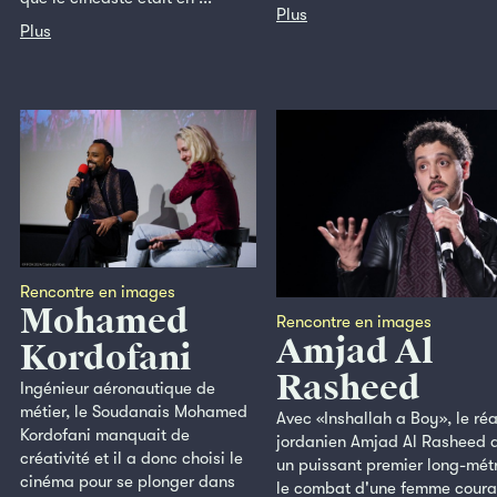
Plus
Plus
Rencontre en images
Mohamed
Rencontre en images
Amjad Al
Kordofani
Rasheed
Ingénieur aéronautique de
métier, le Soudanais Mohamed
Avec «Inshallah a Boy», le réa
Kordofani manquait de
jordanien Amjad Al Rasheed a
créativité et il a donc choisi le
un puissant premier long-mét
cinéma pour se plonger dans
le combat d'une femme cour