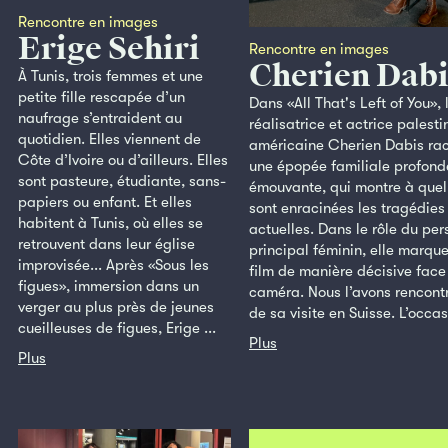
Rencontre en images
Erige Sehiri
Rencontre en images
Cherien Dabi
À Tunis, trois femmes et une
petite fille rescapée d’un
Dans «All That's Left of You», 
naufrage s’entraident au
réalisatrice et actrice palesti
quotidien. Elles viennent de
américaine Cherien Dabis ra
Côte d’Ivoire ou d’ailleurs. Elles
une épopée familiale profon
sont pasteure, étudiante, sans-
émouvante, qui montre à quel
papiers ou enfant. Et elles
sont enracinées les tragédies
habitent à Tunis, où elles se
actuelles. Dans le rôle du pe
retrouvent dans leur église
principal féminin, elle marqu
improvisée... Après «Sous les
film de manière décisive face
figues», immersion dans un
caméra. Nous l’avons rencontr
verger au plus près de jeunes
de sa visite en Suisse. L’occasi
cueilleuses de figues, Erige ...
Plus
Plus