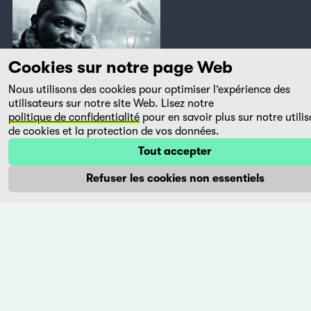
Cookies sur notre page Web
Nous utilisons des cookies pour optimiser l’expérience des
utilisateurs sur notre site Web. Lisez notre
Rencontre en images
politique de confidentialité
pour en savoir plus sur notre utilis
C.J. «Fiery»
de cookies et la protection de vos données.
Obasi
Tout accepter
«Mami Wata» représente le
Refuser les cookies non essentiels
Nigéria dans la course aux
Oscars et connaît actuellement
un succès mondial. Si cette
œuvre nous vient d'un pays
dont l'industrie, la dénommée
«Nollywood», produit quantité
de films, le réalisateur C.J.
Obasi s'en distancie... Nous
nous sommes longuement