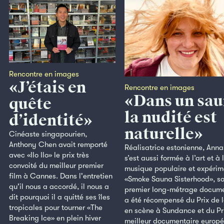
Rencontre en images
«J’étais en
Rencontre en images
«Dans un sau
quête
la nudité est
d’identité»
naturelle»
Cinéaste singapourien,
Anthony Chen avait remporté
Réalisatrice estonienne, Anna
avec «Ilo Ilo» le prix très
s’est aussi formée à l’art et à 
convoité du meilleur premier
musique populaire et expérim
film à Cannes. Dans l'entretien
«Smoke Sauna Sisterhood», s
qu'il nous a accordé, il nous a
premier long-métrage docume
dit pourquoi il a quitté ses îles
a été récompensé du Prix de 
tropicales pour tourner «The
en scène à Sundance et du Pr
Breaking Ice» en plein hiver
meilleur documentaire europé