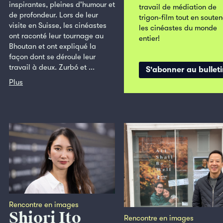
inspirantes, pleines d'humour et
travail de médiation de
de profondeur. Lors de leur
trigon-film tout en soute
visite en Suisse, les cinéastes
les cinéastes du monde
ont raconté leur tournage au
entier!
Bhoutan et ont expliqué la
façon dont se déroule leur
travail à deux. Zurbó et ...
S'abonner au bullet
Plus
Rencontre en images
Shiori Ito
Rencontre en images