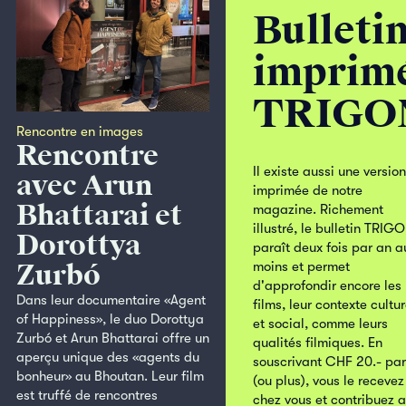
Bulleti
imprim
TRIGO
Rencontre en images
Rencontre
Il existe aussi une version
avec Arun
imprimée de notre
Bhattarai et
magazine. Richement
illustré, le bulletin TRIG
Dorottya
paraît deux fois par an a
Zurbó
moins et permet
d'approfondir encore les
Dans leur documentaire «Agent
films, leur contexte cultur
of Happiness», le duo Dorottya
et social, comme leurs
Zurbó et Arun Bhattarai offre un
qualités filmiques. En
aperçu unique des «agents du
souscrivant CHF 20.- par
bonheur» au Bhoutan. Leur film
(ou plus), vous le recevez
est truffé de rencontres
chez vous et contribuez 