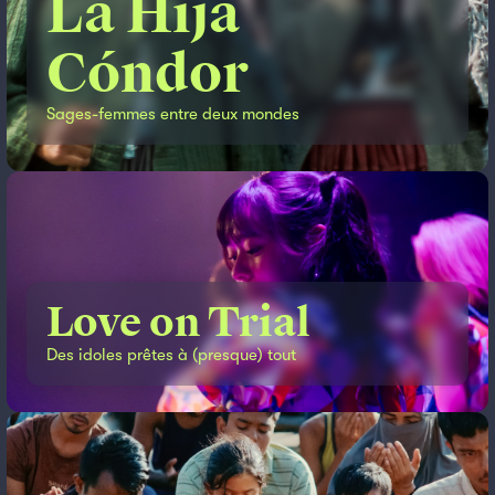
La Hija
Cóndor
Sages-femmes entre deux mondes
Love on Trial
Des idoles prêtes à (presque) tout