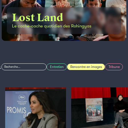
Lost Land
Le cache-cache quotidien des Rohingyas
Entretien
Rencontre en images
Tribune
Recherche...