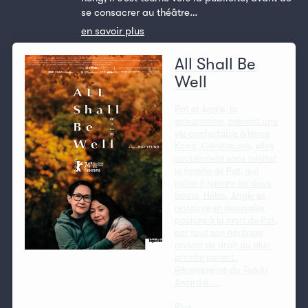
se consacrer au théâtre…
en savoir plus
All Shall Be
Well
Pat et Angie, la
soixantaine, mènent une
vie confortable à Hong
Kong. Généreuses, elles
soutiennent sans hésiter
la famille de Pat, qui
peine à joindre les deux
bouts. Hélas, Angie se
retrouve en mauvaise
posture à la mort de Pat,
car tout son héritage
revient de droit au plus
proche parent.
Récompensé du Teddy
Award à ...
Plus