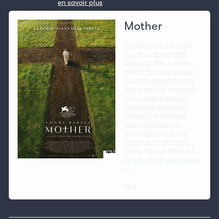
en savoir plus
Mother
Tout en venant en aide
aux plus démuni·es à
Calcutta, Sœur Teresa
attend l’aval du Vatican
pour fonder son propre
ordre, mais les obstacles
sont nombreux et son
amie Sœur Agnieszka
commet l’irréparable.
Avec la partition de
Noomi Rapace et une
bande-son hard-rock,
Teona Strugar Mitevska
livre un film d’une grande
...
Plus