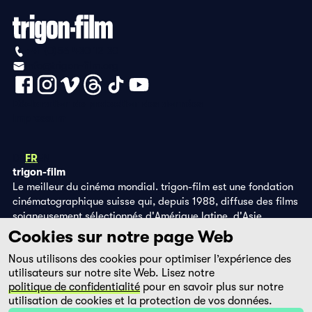
+41 (0)56 430 12 30
info@trigon-film.org
Déclaration de protection des données
Impressum
DE
FR
EN
trigon-film
Le meilleur du cinéma mondial. trigon-film est une fondation
cinématographique suisse qui, depuis 1988, diffuse des films
soigneusement sélectionnés d'Amérique latine, d'Asie,
d'Afrique et d'Europe de l'Est, dans les salles de cinéma,
Cookies sur notre page Web
grâce à ses propres éditions DVD et sur la plateforme de
Nous utilisons des cookies pour optimiser l’expérience des
streaming filmingo.
utilisateurs sur notre site Web. Lisez notre
politique de confidentialité
pour en savoir plus sur notre
utilisation de cookies et la protection de vos données.