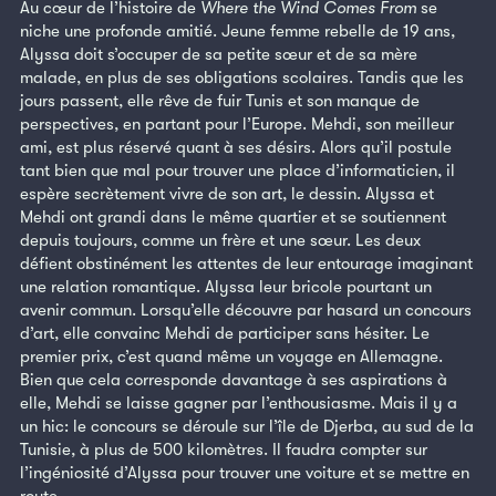
Au cœur de l’histoire de
Where the Wind Comes From
se
niche une profonde amitié. Jeune femme rebelle de 19 ans,
Alyssa doit s’occuper de sa petite sœur et de sa mère
malade, en plus de ses obligations scolaires. Tandis que les
jours passent, elle rêve de fuir Tunis et son manque de
perspectives, en partant pour l’Europe. Mehdi, son meilleur
ami, est plus réservé quant à ses désirs. Alors qu’il postule
tant bien que mal pour trouver une place d’informaticien, il
espère secrètement vivre de son art, le dessin. Alyssa et
Mehdi ont grandi dans le même quartier et se soutiennent
depuis toujours, comme un frère et une sœur. Les deux
défient obstinément les attentes de leur entourage imaginant
une relation romantique. Alyssa leur bricole pourtant un
avenir commun. Lorsqu’elle découvre par hasard un concours
d’art, elle convainc Mehdi de participer sans hésiter. Le
premier prix, c’est quand même un voyage en Allemagne.
Bien que cela corresponde davantage à ses aspirations à
elle, Mehdi se laisse gagner par l’enthousiasme. Mais il y a
un hic: le concours se déroule sur l’île de Djerba, au sud de la
Tunisie, à plus de 500 kilomètres. Il faudra compter sur
l’ingéniosité d’Alyssa pour trouver une voiture et se mettre en
route.