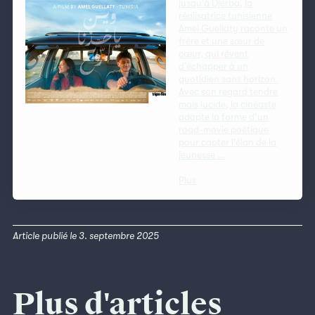
jusqu’à Djerba, la
réalisatrice tunisienne
Amel Guellaty raconte un
frère et une sœur de
cœur, qui rêvent
d’échapper à un
quotidien sans horizon.
Avec son regard tendre
mais lucide, la cinéaste
adopte la forme d’un
road-movie poétique
pour capter l’élan de la
jeunesse ...
Plus
Article publié le 3. septembre 2025
Plus d'articles