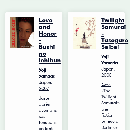
Love
Twilight
and
Samurai
Honor
-
-
Tasogare
Bushi
Seibei
no
Yoji
Ichibun
Yamada
Japon,
Yoji
2003
Yamada
Japon,
Avec
2007
«The
Twilight
Juste
Samurai»,
après
une
avoir pris
fiction
ses
primée à
fonctions
Berlin en
en tant