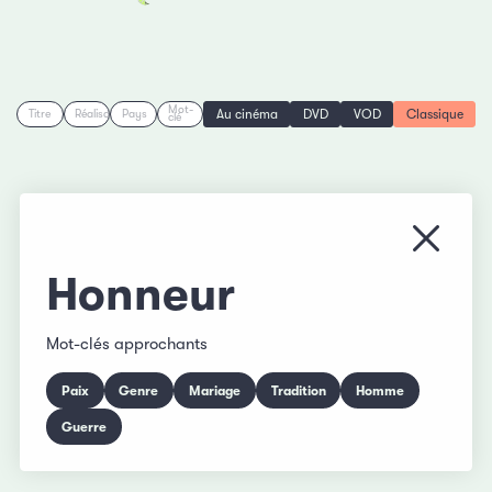
Mot-
Au cinéma
DVD
VOD
Classique
Titre
Réalisation
Pays
clé
Fermer
Honneur
Mot-clés approchants
Paix
Genre
Mariage
Tradition
Homme
Guerre