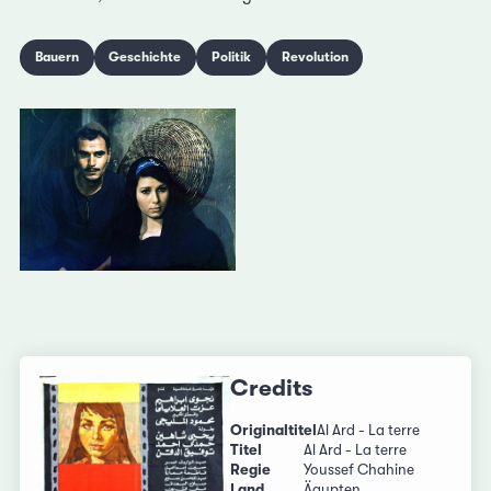
Bauern
Geschichte
Politik
Revolution
Credits
Originaltitel
Al Ard - La terre
Titel
Al Ard - La terre
Regie
Youssef Chahine
Land
Ägypten