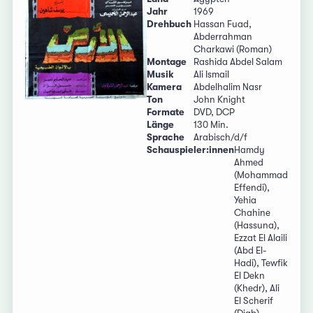
Jahr
1969
Drehbuch
Hassan Fuad,
Abderrahman
Charkawi (Roman)
Montage
Rashida Abdel Salam
Musik
Ali Ismail
Kamera
Abdelhalim Nasr
Ton
John Knight
Formate
DVD, DCP
Länge
130 Min.
Sprache
Arabisch/d/f
Schauspieler:innen
Hamdy
Ahmed
(Mohammad
Effendi),
Yehia
Chahine
(Hassuna),
Ezzat El Alaili
(Abd El-
Hadi), Tewfik
El Dekn
(Khedr), Ali
El Scherif