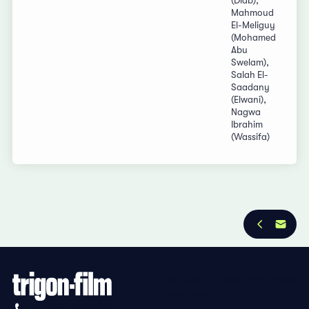
(Diab),
Mahmoud
El-Meliguy
(Mohamed
Abu
Swelam),
Salah El-
Saadany
(Elwani),
Nagwa
Ibrahim
(Wassifa)
Datenschutzbestimmungen
Impressum
+41 (0)56 430 12 30