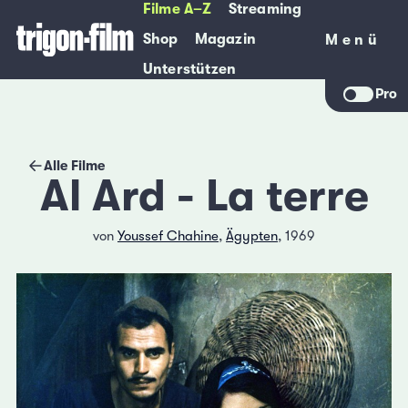
Filme A–Z
Streaming
Shop
Magazin
Menü
Menü
Unterstützen
Pro
Alle Filme
Al Ard - La terre
von
Youssef Chahine
,
Ägypten
, 1969