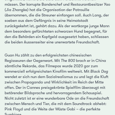
müssen. Der korrupte Bandenchef und Restaurantbesitzer Yao
(Jia Zhangke) hat die Organisation der Patrouille
übernommen, die die Streuner einfangen soll. Auch Lang, der
soeben aus dem Gefängnis in seine Heimatstadt
zurückgekehrt ist, gehört dazu. Als der wortkarge junge Mann
dem besonders gefürchteten schwarzen Hund begegnet, für
den die Behörden ein Kopfgeld ausgesetzt haben, schliessen
die beiden Aussenseiter eine unerwartete Freundschaft.
Guan Hu zählt zu den erfolgreichsten chinesischen
Regisseuren der Gegenwart. Mit
The 800
brach er in China
sämtliche Rekorde, das Filmepos wurde 2020 gar zum
kommerziell erfolgreichsten Kinofilm weltweit. Mit
Black Dog
wendet er sich nun dem Sozialrealismus zu und legt die Kluft
zwischen Propaganda und Wirklichkeit im Reich der Mitte
offen. Der in Cannes preisgekrönte Spielfilm überzeugt mit
betörender Bildsprache und hervorragendem Schauspiel.
Nicht zuletzt ist er eine wunderbare Ode an die Freundschaft
zwischen Mensch und Tier, die mit dem Soundtrack abhebt:
Pink Floyd und die Weite der Wüste Gobi – die perfekte
Symbiose.