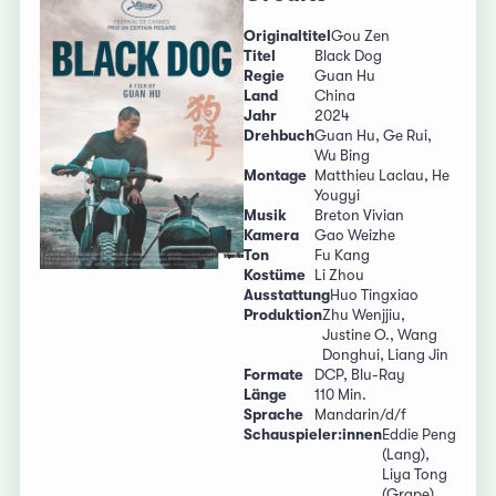
Originaltitel
Gou Zen
Titel
Black Dog
Regie
Guan Hu
Land
China
Jahr
2024
Drehbuch
Guan Hu, Ge Rui,
Wu Bing
Montage
Matthieu Laclau, He
Yougyi
Musik
Breton Vivian
Kamera
Gao Weizhe
Ton
Fu Kang
Kostüme
Li Zhou
Ausstattung
Huo Tingxiao
Produktion
Zhu Wenjjiu,
Justine O., Wang
Donghui, Liang Jin
Formate
DCP, Blu-Ray
Länge
110 Min.
Sprache
Mandarin/d/f
Schauspieler:innen
Eddie Peng
(Lang),
Liya Tong
(Grape),