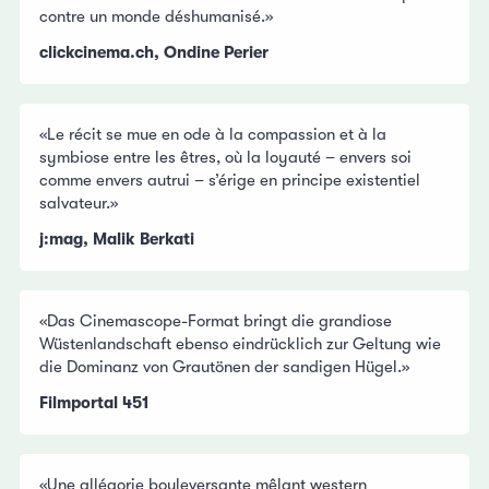
contre un monde déshumanisé.»
clickcinema.ch, Ondine Perier
«Le récit se mue en ode à la compassion et à la
symbiose entre les êtres, où la loyauté – envers soi
comme envers autrui – s’érige en principe existentiel
salvateur.»
j:mag, Malik Berkati
«Das Cinemascope-Format bringt die grandiose
Wüstenlandschaft ebenso eindrücklich zur Geltung wie
die Dominanz von Grautönen der sandigen Hügel.»
Filmportal 451
«Une allégorie bouleversante mêlant western