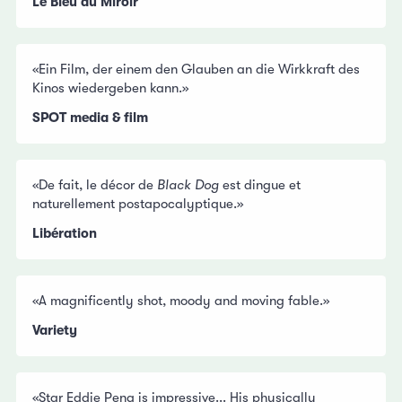
Le Bleu du Miroir
«Ein Film, der einem den Glauben an die Wirkkraft des
Kinos wiedergeben kann.»
SPOT media & film
«De fait, le décor de
Black Dog
est dingue et
naturellement postapocalyptique.»
Libération
«A magnificently shot, moody and moving fable.»
Variety
«Star Eddie Peng is impressive... His physically