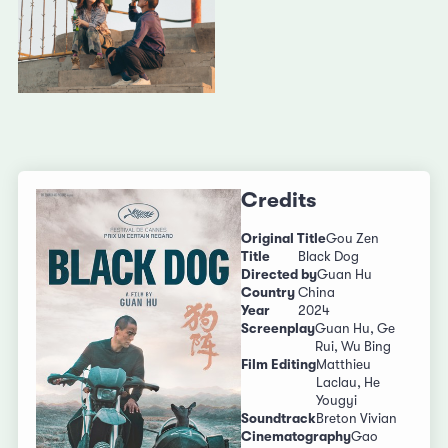
Credits
Original Title
Gou Zen
Title
Black Dog
Directed by
Guan Hu
Country
China
Year
2024
Screenplay
Guan Hu, Ge
Rui, Wu Bing
Film Editing
Matthieu
Laclau, He
Yougyi
Soundtrack
Breton Vivian
Cinematography
Gao