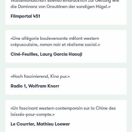
Wüstenlandschaft ebenso eindrücklich zur Geltung wie
die Dominanz von Grautönen der sandigen Hügel.»
Filmportal 451
«Une allégorie bouleversante mêlant western
crépusculaire, roman noir et réalisme social.»
Ciné-Feuilles, Laury Garcia Haouji
«Hoch faszinierend, Kino pur.»
Radio 1, Wolfram Knorr
«Un fascinant western contemporain sur la Chine des
laissés-pour-compte.»
Le Courrier, Mathieu Loewer