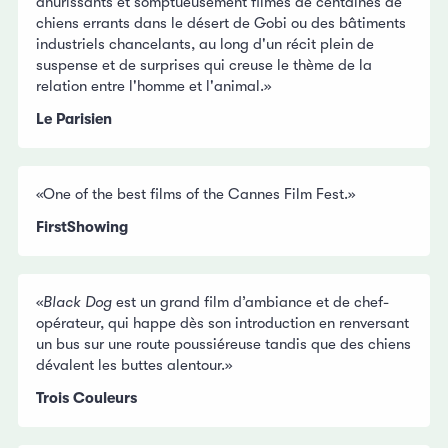
ahurissants et somptueusement filmés de centaines de
chiens errants dans le désert de Gobi ou des bâtiments
industriels chancelants, au long d'un récit plein de
suspense et de surprises qui creuse le thème de la
relation entre l'homme et l'animal.»
Le Parisien
«One of the best films of the Cannes Film Fest.»
FirstShowing
«
Black Dog
est un grand film d’ambiance et de chef-
opérateur, qui happe dès son introduction en renversant
un bus sur une route poussiéreuse tandis que des chiens
dévalent les buttes alentour.»
Trois Couleurs