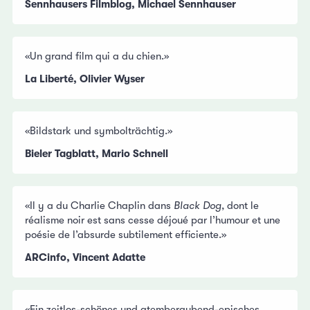
Sennhausers Filmblog, Michael Sennhauser
«Un grand film qui a du chien.»
La Liberté, Olivier Wyser
«Bildstark und symbolträchtig.»
Bieler Tagblatt, Mario Schnell
«Il y a du Charlie Chaplin dans
Black Dog
, dont le
réalisme noir est sans cesse déjoué par l’humour et une
poésie de l’absurde subtilement efficiente.»
ARCinfo, Vincent Adatte
«Ein zeitlos-schönes und atemberaubend-episches