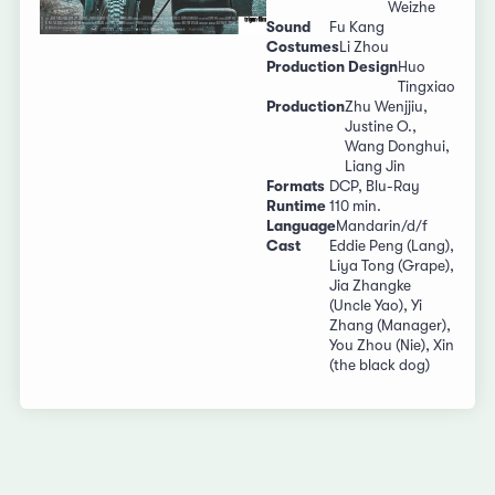
Weizhe
Sound
Fu Kang
Costumes
Li Zhou
Production Design
Huo
Tingxiao
Production
Zhu Wenjjiu,
Justine O.,
Wang Donghui,
Liang Jin
Formats
DCP, Blu-Ray
Runtime
110 min.
Language
Mandarin/d/f
Cast
Eddie Peng (Lang),
Liya Tong (Grape),
Jia Zhangke
(Uncle Yao), Yi
Zhang (Manager),
You Zhou (Nie), Xin
(the black dog)