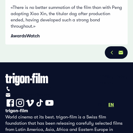
«There is no better summation of the film than with Peng
adopting Xiao Xin, the titular dog after production
ended, having developed such a strong bond
throughout.»
AwardsWatch
Privacy Policy
Imprint
+41 (0)56 430 12 30
info@trigon-film.org
DE
FR
EN
trigon-film
World cinema at its best. trigon-film is a Swiss film
foundation that has been releasing carefully selected films
from Latin America, Asia, Africa and Eastern Europe in