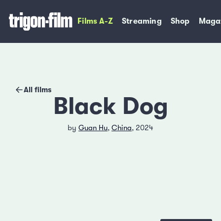
Films A-Z
Streaming
Shop
Maga
All films
Black Dog
by
Guan Hu
,
China
, 2024