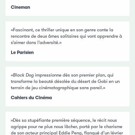
Cineman
«Fascinant, ce thriller unique en son genre conte la
rencontre de deux âmes solitaires qui vont apprendre à
s’aimer dans l’adversité.»
Le Parisien
«
Black Dog
impressionne dès son premier plan, qui
transforme la beauté désolée du désert de Gobi en un
terrain de jeu cinématographique sans pareil.»
Cahiers du Cinéma
«Dès sa stupéfiante première séquence, le récit nous
agrippe pour ne plus nous lâcher, porté par le charisme
de son acteur principal Eddie Peng, flanqué d’un lévrier