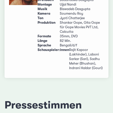
Montage
Ujjal Nandi
Musik
Biswadeb Dasgupta
Kamera
Soumendu Roy
Ton
Jyoti Chatterjee
Produktion
Shankar Gope, Gita Gope
für Gope Movies PVT Ltd,
Calcutta
Formate
35mm, DVD
Länge
82 Min.
Sprache
Bengali/d/f
Schauspieler:innen
Rajit Kapoor
(Lakhinder), Laboni
Sarkar (Sari), Sadhu
Meher (Bhushan),
Indrani Haldar (Gouri)
Pressestimmen