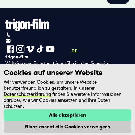
Datenschutzbestimmungen
Impressum
+41 (0)56 430 12 30
info@trigon-film.org
DE
FR
EN
trigon-film
Weltkino vom Feinsten. trigon-film ist eine Schweizer
Filmstiftung, die seit 1988 sorgfältig ausgewählte Filme aus
Cookies auf unserer Website
Lateinamerika, Asien, Afrika und dem östlichen Europa im
Wir verwenden Cookies, um unsere Website
Kino herausbringt und eine eigene DVD-Edition sowie die
benutzerfreundlich zu gestalten. In unserer
Streaming-Plattform filmingo betreibt.
Datenschutzerklärung
finden Sie weitere Informationen
darüber, wie wir Cookies einsetzen und Ihre Daten
schützen.
Alle akzeptieren
Nicht-essentielle Cookies verweigern