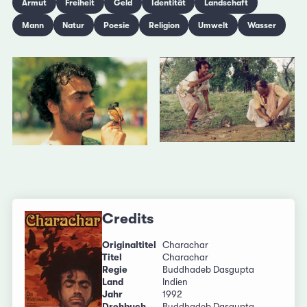
Armut
Freiheit
Geld
Identität
Landschaft
Mann
Natur
Poesie
Religion
Umwelt
Wasser
Credits
Originaltitel
Charachar
Titel
Charachar
Regie
Buddhadeb Dasgupta
Land
Indien
Jahr
1992
Drehbuch
Buddhadeb Dasgupta