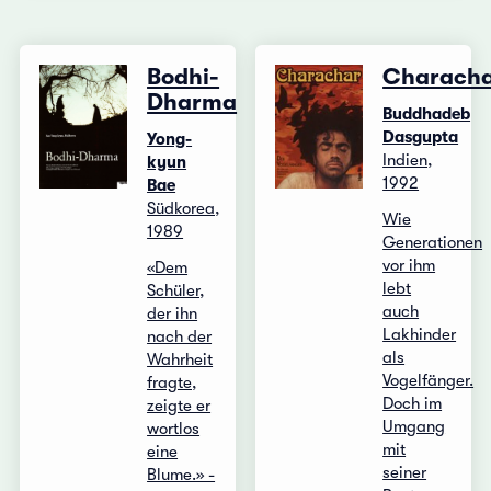
Bodhi-
Charach
Dharma
Buddhadeb
Dasgupta
Yong-
Indien,
kyun
1992
Bae
Südkorea,
Wie
1989
Generationen
vor ihm
«Dem
lebt
Schüler,
auch
der ihn
Lakhinder
nach der
als
Wahrheit
Vogelfänger.
fragte,
Doch im
zeigte er
Umgang
wortlos
mit
eine
seiner
Blume.» -