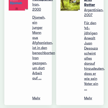
Iran,
Rotter
2000
Argentinien,
2007
Djomeh,
ein
Für den
junger
46-
Mann
jährigen
aus
Anwalt
Afghanistan,
Juan
ist in den
Desouza
benachbarten
scheint
Iran
alles
gezogen,
darauf
um dort
hinzudeuten,
Arbeit
dass er
auf ...
wie sein
Vater ein
...
Mehr
Mehr