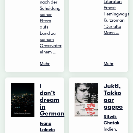
Literatur:
nach der
Ernest
Scheidung
Hemingways
seiner
Kurzroman
Eltern
"Der alte
aufs
Mann ...
Land zu
seinem
Grossvater,
einem ...
Mehr
Mehr
I
Jukti,
don't
Takko
dream
aar
in
gappo
German
Ritwik
Ghatak
Ivana
Indien,
Lalovic