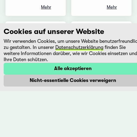
Mehr
Mehr
Kukurantumi
Life
Cookies auf unserer Website
-
on a
Wir verwenden Cookies, um unsere Website benutzerfreundli
Road
String
zu gestalten. In unserer
Datenschutzerklärung
finden Sie
to
- Bian
weitere Informationen darüber, wie wir Cookies einsetzen un
Accra
zou
Ihre Daten schützen.
bian
Alle akzeptieren
King
chang
Boama
Nicht-essentielle Cookies verweigern
Darko
Kaige
Ampaw
Chen
Ghana,
China,
1983
1991
KUKURANTUMI
In einer
beschreibt
wunderbar
den
mythisch
Alltag
anmutenden
und das