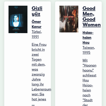
Gizli
Good
yüz
Men,
Good
Ömer
Women
Kavur
Türkei,
Hsiao-
1991
hsien
Hou
Eine Frau
Taiwan,
bricht in
1995
zwei
Tagen
Mit
mit dem,
"Haonan
was
haonu"
zwanzig
schliesst
Jahre
Hou
lang ihr
Hsiao-
Lebensraum
hsien
war: Sie
nach
hat jenes
"Stadt
...
der