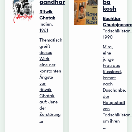
gandhar
ba
kosh
Ritwik
Ghatak
Bachtiar
Indien,
Chudojnasar
1961
Tadschikistan,
1990
Thematisch
greift
Mira,
dieses
eine
Werk
junge
eine der
Frau aus
konstanten
Russland,
Ängste
kommt
von
nach
Ritwik
Duschanbe,
Ghatak
der
auf: Jene
Hauptstadt
der
von
Zerstörung
Tadschikistan,
...
um ihren
...