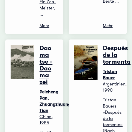
Beute ...
Ein Zen-
Meister,
...
Mehr
Mehr
Dao
Después
ma
de la
tse -
tormenta
Dao
Tristan
ma
Bauer
zei
Argentinien,
1990
Peicheng
Pan,
Tristan
Zhuangzhuang
Bauers
Tian
«Después
China,
de la
1985
tormenta»
(Nach