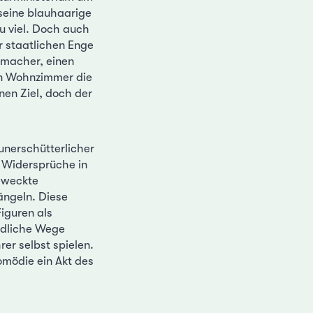
seine blauhaarige
u viel. Doch auch
 staatlichen Enge
omacher, einen
en Wohnzimmer die
nen Ziel, doch der
unerschütterlicher
 Widersprüche in
geweckte
ängeln. Diese
Figuren als
edliche Wege
rer selbst spielen.
omödie ein Akt des