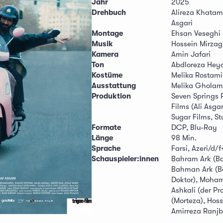
Jahr
2025
Drehbuch
Alireza Khatam
Asgari
Montage
Ehsan Veseghi
Musik
Hossein Mirzag
Kamera
Amin Jafari
Ton
Abdloreza Heyd
Kostüme
Melika Rostami
Ausstattung
Melika Gholam
Produktion
Seven Springs P
Films (Ali Asgar
Sugar Films, St
Formate
DCP, Blu-Ray
Länge
98 Min.
Sprache
Farsi, Azeri/d/f
Schauspieler:innen
Bahram Ark (Ba
Bahman Ark (B
Doktor), Moham
Ashkali (der P
(Morteza), Hos
Amirreza Ranj