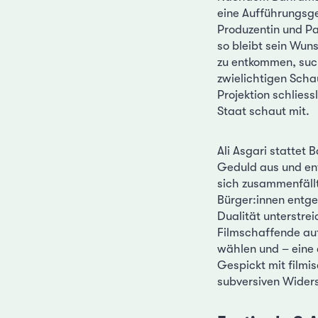
eine Aufführungsg
Produzentin und Pa
so bleibt sein Wu
zu entkommen, suc
zwielichtigen Scha
Projektion schliess
Staat schaut mit.
Ali Asgari stattet
Geduld aus und ent
sich zusammenfällt
Bürger:innen entge
Dualität unterstrei
Filmschaffende au
wählen und – eine d
Gespickt mit filmi
subversiven Widers