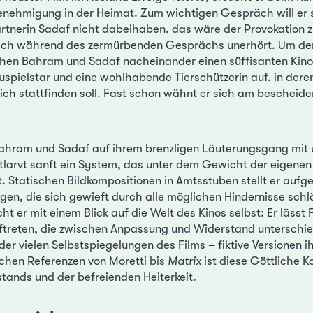
enehmigung in der Heimat. Zum wichtigen Gespräch will er 
rtnerin Sadaf nicht dabeihaben, das wäre der Provokation z
nsch während des zermürbenden Gesprächs unerhört. Um der
hen Bahram und Sadaf nacheinander einen süffisanten Kin
uspielstar und eine wohlhabende Tierschützerin auf, in der
lich stattfinden soll. Fast schon wähnt er sich am bescheide
 Bahram und Sadaf auf ihrem brenzligen Läuterungsgang mit 
larvt sanft ein System, das unter dem Gewicht der eigenen
. Statischen Bildkompositionen in Amtsstuben stellt er auf
gen, die sich gewieft durch alle möglichen Hindernisse schl
cht er mit einem Blick auf die Welt des Kinos selbst: Er lässt 
ftreten, die zwischen Anpassung und Widerstand unterschi
er vielen Selbstspiegelungen des Films – fiktive Versionen ih
schen Referenzen von Moretti bis
Matrix
ist diese Göttliche K
tands und der befreienden Heiterkeit.