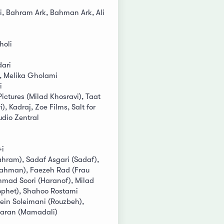
i, Bahram Ark, Bahman Ark, Ali
holi
ari
, Melika Gholami
i
ictures (Milad Khosravi), Taat
i), Kadraj, Zoe Films, Salt for
udio Zentral
+i
hram), Sadaf Asgari (Sadaf),
ahman), Faezeh Rad (Frau
mad Soori (Haranof), Milad
rophet), Shahoo Rostami
sein Soleimani (Rouzbeh),
baran (Mamadali)