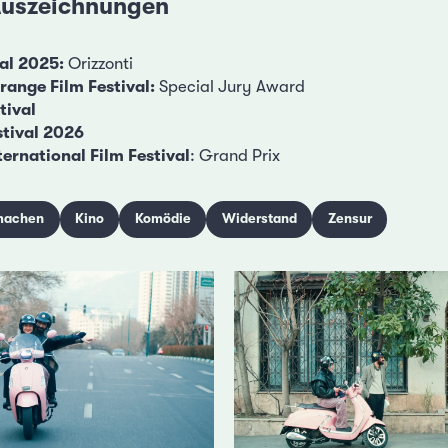
 Auszeichnungen
val 2025:
Orizzonti
ange Film Festival:
Special Jury Award
tival
stival 2026
ternational Film Festival
: Grand Prix
machen
Kino
Komödie
Widerstand
Zensur