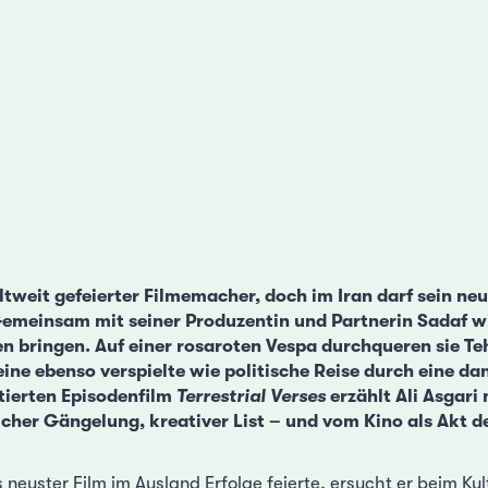
ltweit gefeierter Filmemacher, doch im Iran darf sein neu
emeinsam mit seiner Produzentin und Partnerin Sadaf wil
n bringen. Auf einer rosaroten Vespa durchqueren sie T
eine ebenso verspielte wie politische Reise durch eine da
tierten Episodenfilm
Terrestrial Verses
erzählt Ali Asgari
cher Gängelung, kreativer List – und vom Kino als Akt d
uster Film im Ausland Erfolge feierte, ersucht er beim Ku