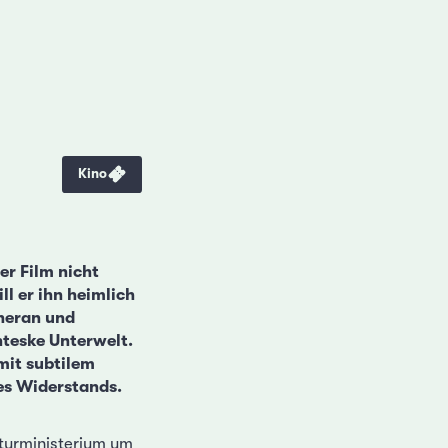
Kino
er Film nicht
l er ihn heimlich
eheran und
nteske Unterwelt.
 mit subtilem
es Widerstands.
lturministerium um