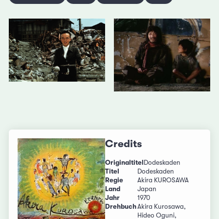
Credits
Originaltitel
Dodeskaden
Titel
Dodeskaden
Regie
Akira KUROSAWA
Land
Japan
Jahr
1970
Drehbuch
Akira Kurosawa,
Hideo Oguni,