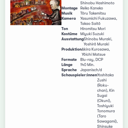
Shinobu Hashimoto
Montage
Reiko Kaneko
Musik
Tôru Takemitsu
Kamera
Yasumichi Fukuzawa,
Takao Saitô
Ton
Hiromitsu Mori
Kostüme
Miyuki Suzuki
Ausstattung
Shinobu Muraki,
Yoshirô Muraki
Produktion
Akira Kurosawa,
Yôichi Matsue
Formate
Blu-ray, DCP
Länge
140 Min.
Sprache
Japanisch/d
Schauspieler:innen
Yoshitaka
Zushi
(Roku-
chan), Kin
Sugai
(Okuni),
Toshiyuki
Tonomura
(Taro
Sawagami),
Shinsuke