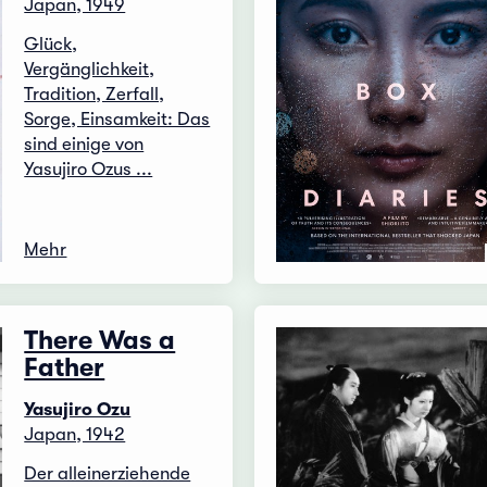
Japan, 1949
Glück,
Vergänglichkeit,
Tradition, Zerfall,
Sorge, Einsamkeit: Das
sind einige von
Yasujiro Ozus ...
Mehr
There Was a
Father
Yasujiro Ozu
Japan, 1942
Der alleinerziehende