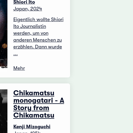
Shiori Ito
Japan, 2024
Eigentlich wollte Shiori
Ito Journalistin
werden, um von
anderen Menschen zu
erzählen. Dann wurde
...
Mehr
Chikamatsu
monogatari - A
Story from
Chikamatsu
Kenji Mizoguchi