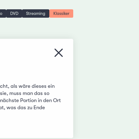
no
DVD
Streaming
Klassiker
Menü schliessen
cht, als wäre dieses ein
 sie, muss man das so
 nächste Portion in den Ort
at, was das zu Ende