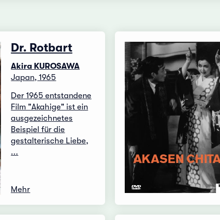
Dr. Rotbart
Akira KUROSAWA
Japan, 1965
Der 1965 entstandene
Film "Akahige" ist ein
ausgezeichnetes
Beispiel für die
gestalterische Liebe,
...
Mehr