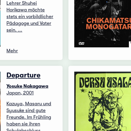
Lehrer Shuhei
Horikawa möchte
stets ein vorbildlicher
Pädagoge und Vater
sein. ...
Mehr
Departure
Yosuke Nakagawa
Japan, 2001
Kazuya, Masaru und
Syusuke sind gute
Freunde. Im Frühling
haben sie ihren
Schulabschluss ...