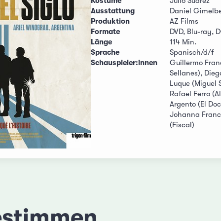
Kostüme
Julio Suárez
Ausstattung
Daniel Gimelb
Produktion
AZ Films
Formate
DVD, Blu-ray, 
Länge
114 Min.
Sprache
Spanisch/d/f
Schauspieler:innen
Guillermo Franc
Sellanes), Dieg
Luque (Miguel S
Rafael Ferro (A
Argento (El Doc)
Johanna France
(Fiscal)
estimmen