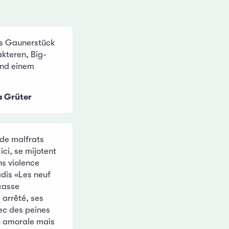
es Gaunerstück
kteren, Big-
nd einem
a Grüter
 de malfrats
ici, se mijotent
ns violence
adis «Les neuf
 casse
 arrêté, ses
vec des peines
n amorale mais