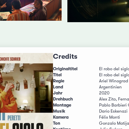
Credits
Originaltitel
El robo del sigl
Titel
El robo del sigl
Regie
Ariel Winograd
Land
Argentinien
Jahr
2020
Drehbuch
Alex Zito, Fern
Montage
Pablo Barbieri
Musik
Dario Eskenazi
Kamera
Félix Monti
Ton
Gonzalo Matij