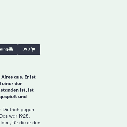
ming
DVD
ires aus. Er ist
 einer der
tanden ist, ist
gespielt und
in Dietrich gegen
 Das war 1928.
dee, für die er den