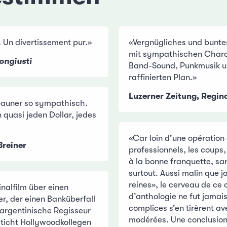
. Un divertissement pur.»
«Vergnügliches und bunt
mit sympathischen Chara
ongiusti
Band-Sound, Punkmusik u
raffinierten Plan.»
Luzerner Zeitung, Regin
Gauner so sympathisch.
quasi jeden Dollar, jedes
«Car loin d’une opération
Breiner
professionnels, les coups, 
à la bonne franquette, sa
surtout. Aussi malin que j
reines», le cerveau de ce
nalfilm über einen
d’anthologie ne fut jamais
er, der einen Banküberfall
complices s’en tirèrent a
 argentinische Regisseur
modérées. Une conclusio
sticht Hollywoodkollegen