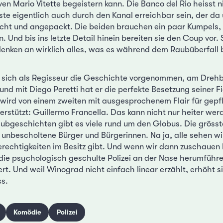
 Mario Vitette begeistern kann. Die Banco del Rio heisst n
 eigentlich auch durch den Kanal erreichbar sein, der da 
cht und angepackt. Die beiden brauchen ein paar Kumpels, d
. Und bis ins letzte Detail hinein bereiten sie den Coup vor. 
denken an wirklich alles, was es während dem Raubüberfall 
t sich als Regisseur die Geschichte vorgenommen, am Dreh
und mit Diego Peretti hat er die perfekte Besetzung seiner 
 wird von einem zweiten mit ausgesprochenem Flair für gepf
terstützt: Guillermo Francella. Das kann nicht nur heiter wer
raubgeschichten gibt es viele rund um den Globus. Die grösst
 unbescholtene Bürger und Bürgerinnen. Na ja, alle sehen wi
echtigkeiten im Besitz gibt. Und wenn wir dann zuschauen 
die psychologisch geschulte Polizei an der Nase herumführe
rt. Und weil Winograd nicht einfach linear erzählt, erhöht 
s.
Komödie
Polizei