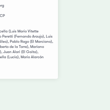
erg
DCP
ella (Luis Mario Vitette
o Peretti (Fernando Araujo), Luis
ileo), Pablo Rago (El Marciano),
lberto de la Torre), Mariano
, Juan Alari (El Gaita),
lla (Lucía), Mario Alarcón