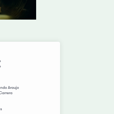
o
o
ando Araujo
 Carrera
as