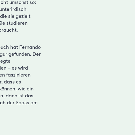
icht umsonst so:
unterirdisch
ie sie gezielt
Sie studieren
braucht.
buch hat Fernando
Figur gefunden. Der
legte
den – es wird
en faszinieren
r, dass es
können, wie ein
n, dann ist das
sich der Spass am