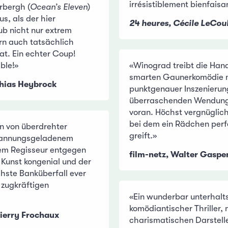
irrésistiblement bienfaisa
rbergh (
Ocean’s Eleven
)
us, als der hier
24 heures, Cécile LeCou
ub nicht nur extrem
ern auch tatsächlich
at. Ein echter Coup!
ble!»
«Winograd treibt die Hand
smarten Gaunerkomödie m
hias Heybrock
punktgenauer Inszenierun
überraschenden Wendun
voran. Höchst vergnüglic
bei dem ein Rädchen perf
n von überdrehter
greift.»
pannungsgeladenem
 dem Regisseur entgegen
film-netz, Walter Gaspe
 Kunst kongenial und der
hste Banküberfall ever
r zugkräftigen
«Ein wunderbar unterhalt
komödiantischer Thriller,
hierry Frochaux
charismatischen Darstell