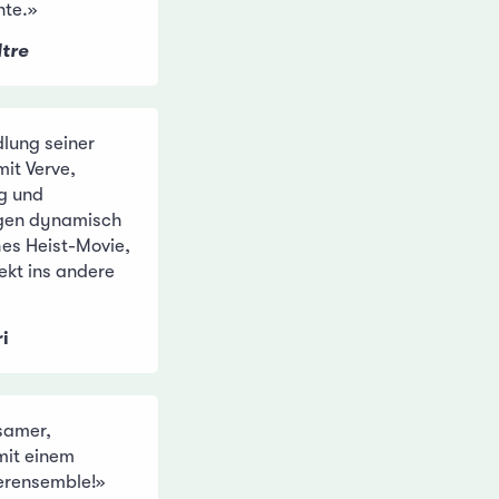
nte.»
ltre
lung seiner
it Verve,
g und
gen dynamisch
hes Heist-Movie,
ekt ins andere
ri
samer,
 mit einem
erensemble!»