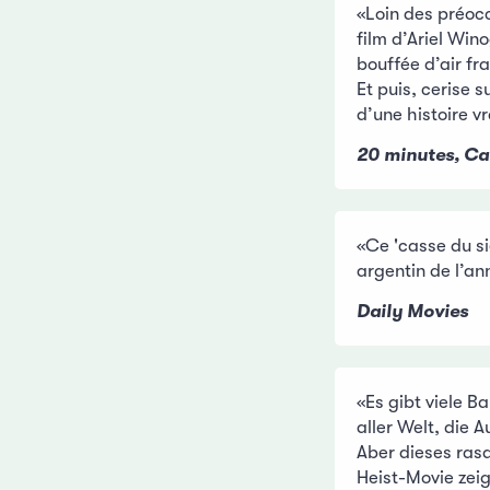
«Loin des préocc
film d’Ariel Wino
bouffée d’air fr
Et puis, cerise s
d’une histoire vr
20 minutes, Ca
«Ce 'casse du si
argentin de l’an
Daily Movies
«Es gibt viele 
aller Welt, die 
Aber dieses ras
Heist-Movie zei