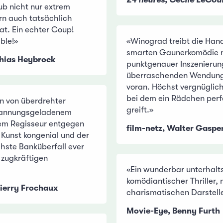
ub nicht nur extrem
ern auch tatsächlich
at. Ein echter Coup!
ble!»
«Winograd treibt die Hand
smarten Gaunerkomödie m
hias Heybrock
punktgenauer Inszenierun
überraschenden Wendun
voran. Höchst vergnüglic
bei dem ein Rädchen perf
n von überdrehter
greift.»
pannungsgeladenem
 dem Regisseur entgegen
film-netz, Walter Gaspe
 Kunst kongenial und der
hste Banküberfall ever
r zugkräftigen
«Ein wunderbar unterhalt
komödiantischer Thriller,
hierry Frochaux
charismatischen Darstell
Movie-Eye, Benny Furth