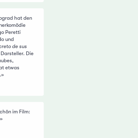
nograd hat den
unerkomödie
go Peretti
do und
creto de sus
 Darsteller. Die
aubes,
hat etwas
.»
schön im Film:
!»