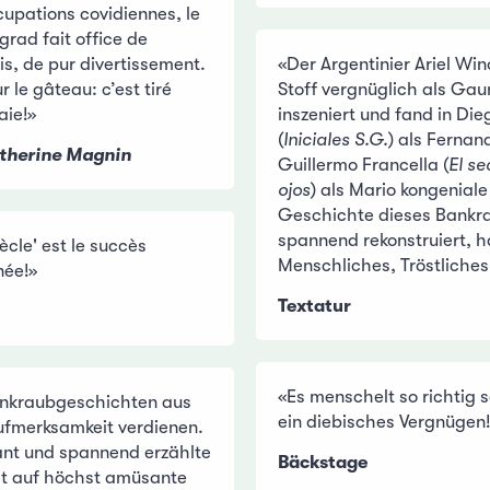
upations covidiennes, le
grad fait office de
ais, de pur divertissement.
«Der Argentinier Ariel Wi
ur le gâteau: c’est tiré
Stoff vergnüglich als Ga
aie!»
inszeniert und fand in Die
(
Iniciales S.G.
) als Fernan
therine Magnin
Guillermo Francella (
El se
ojos
) als Mario kongeniale
Geschichte dieses Bankr
spannend rekonstruiert, 
ècle' est le succès
Menschliches, Tröstliches
née!»
Textatur
«Es menschelt so richtig 
Bankraubgeschichten aus
ein diebisches Vergnügen
Aufmerksamkeit verdienen.
ant und spannend erzählte
Bäckstage
gt auf höchst amüsante