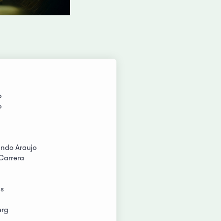
o
o
ando Araujo
 Carrera
as
erg