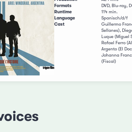
Formats
DVD, Blu-ray, 
Runtime
114 min.
Language
Spanisch/d/f
Cast
Guillermo Franc
Sellanes), Dieg
Luque (Miguel S
Rafael Ferro (A
Argento (El Doc)
Johanna France
(Fiscal)
voices