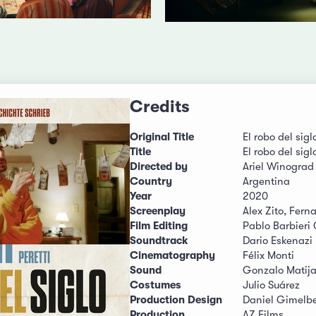
Credits
Original Title
El robo del sigl
Title
El robo del sigl
Directed by
Ariel Winograd
Country
Argentina
Year
2020
Screenplay
Alex Zito, Fern
Film Editing
Pablo Barbieri
Soundtrack
Dario Eskenazi
Cinematography
Félix Monti
Sound
Gonzalo Matij
Costumes
Julio Suárez
Production Design
Daniel Gimelb
Production
AZ Films