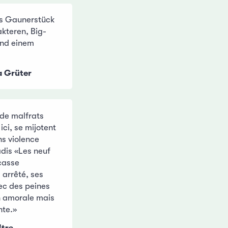
es Gaunerstück
kteren, Big-
nd einem
a Grüter
 de malfrats
ici, se mijotent
ns violence
adis «Les neuf
 casse
 arrêté, ses
vec des peines
n amorale mais
nte.»
ltre