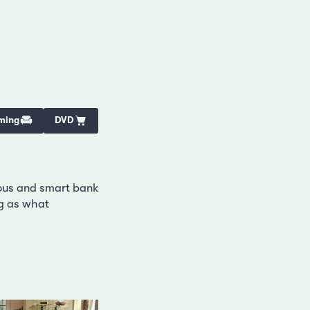
ming
DVD
mous and smart bank
ng as what