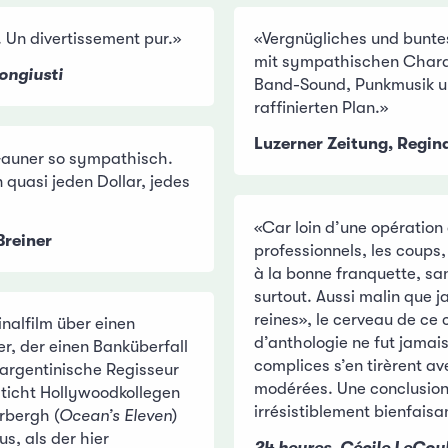
. Un divertissement pur.»
«Vergnügliches und bunt
mit sympathischen Chara
ongiusti
Band-Sound, Punkmusik u
raffinierten Plan.»
Luzerner Zeitung, Regin
Gauner so sympathisch.
quasi jeden Dollar, jedes
«Car loin d’une opération
Breiner
professionnels, les coups, 
à la bonne franquette, sa
surtout. Aussi malin que j
reines», le cerveau de ce
nalfilm über einen
d’anthologie ne fut jamais
er, der einen Banküberfall
complices s’en tirèrent a
 argentinische Regisseur
modérées. Une conclusio
sticht Hollywoodkollegen
irrésistiblement bienfaisa
rbergh (
Ocean’s Eleven
)
us, als der hier
24 heures, Cécile LeCou