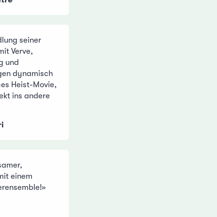
lung seiner
it Verve,
g und
gen dynamisch
hes Heist-Movie,
ekt ins andere
ri
samer,
 mit einem
erensemble!»