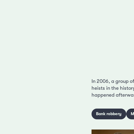
In 2006, a group o
heists in the histo
happened afterward
Bank robbery
M