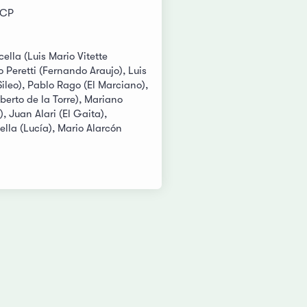
DCP
ella (Luis Mario Vitette
o Peretti (Fernando Araujo), Luis
ileo), Pablo Rago (El Marciano),
lberto de la Torre), Mariano
, Juan Alari (El Gaita),
lla (Lucía), Mario Alarcón