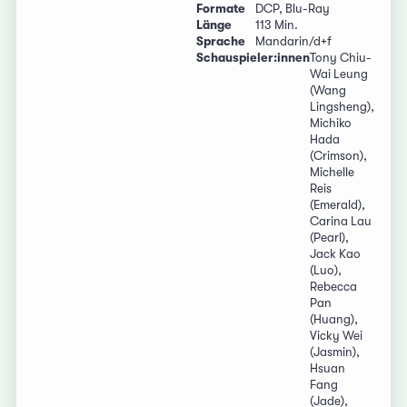
Formate
DCP, Blu-Ray
Länge
113 Min.
Sprache
Mandarin/d+f
Schauspieler:innen
Tony Chiu-
Wai Leung
(Wang
Lingsheng),
Michiko
Hada
(Crimson),
Michelle
Reis
(Emerald),
Carina Lau
(Pearl),
Jack Kao
(Luo),
Rebecca
Pan
(Huang),
Vicky Wei
(Jasmin),
Hsuan
Fang
(Jade),