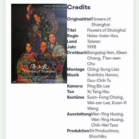
Credits
Originaltitel
Flowers of
Shanghai
Titel
Flowers of Shanghai
Regie
Hsiao-hsien Hou
Land
Taiwan
Jahr
1998
Drehbuch
Bangqing Han, Eileen
Chang, T'ien-wen
Chu
Montage
Ching-Sung Liao
Musik
Yoshihiro Hanno,
Duu-Chih Tu
Kamera
Ping Bin Lee
Ton
Yu Teng Hsu
Kostüme
Suan-Fong Chang,
Wei-zen Lee, Kuan-Yi
Wang
Ausstattung
Wen-Ying Huang,
Wen-Ying Huang,
Chih-Wei Tsao
Produktion
3H Productions,
Shochiku