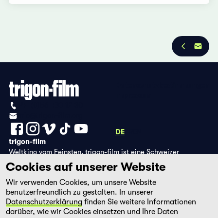
Datenschutzbestimmungen
Impressum
+41 (0)56 430 12 30
info@trigon-film.org
DE
FR
EN
trigon-film
Weltkino vom Feinsten. trigon-film ist eine Schweizer
Filmstiftung, die seit 1988 sorgfältig ausgewählte Filme aus
Cookies auf unserer Website
Lateinamerika, Asien, Afrika und dem östlichen Europa im
Wir verwenden Cookies, um unsere Website
Kino herausbringt und eine eigene DVD-Edition sowie die
benutzerfreundlich zu gestalten. In unserer
Streaming-Plattform filmingo betreibt.
Datenschutzerklärung
finden Sie weitere Informationen
darüber, wie wir Cookies einsetzen und Ihre Daten