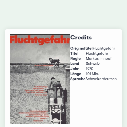
Credits
Originaltitel
Fluchtgefahr
Titel
Fluchtgefahr
Regie
Markus Imhoof
Land
Schweiz
Jahr
1970
Länge
101 Min.
Sprache
Schweizerdeutsch