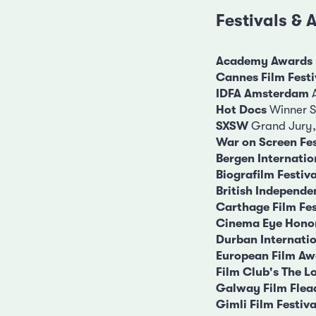
Festivals &
Academy Awards
Cannes Film Festi
IDFA Amsterdam
A
Hot Docs
Winner S
SXSW
Grand Jury,
War on Screen Fes
Bergen Internation
Biografilm Festiv
British Independ
Carthage Film Fes
Cinema Eye Hono
Durban Internatio
European Film Aw
Film Club's The 
Galway Film Fle
Gimli Film Festiva