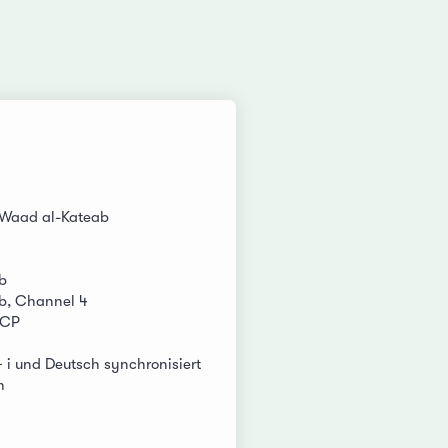
 Waad al-Kateab
b
b, Channel 4
DCP
+ i und Deutsch synchronisiert
m