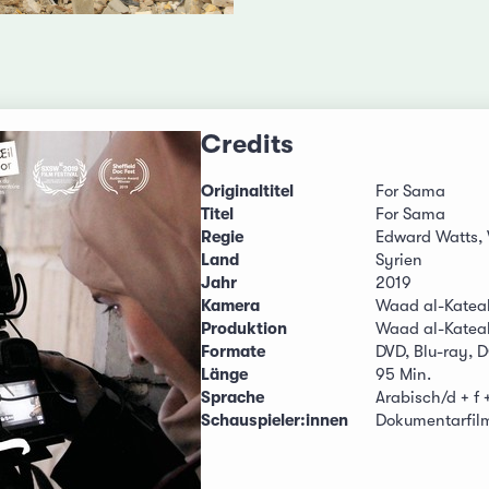
Credits
Originaltitel
For Sama
Titel
For Sama
Regie
Edward Watts,
Land
Syrien
Jahr
2019
Kamera
Waad al-Katea
Produktion
Waad al-Katea
Formate
DVD, Blu-ray, 
Länge
95 Min.
Sprache
Arabisch/d + f 
Schauspieler:innen
Dokumentarfil