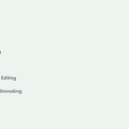
y
 Editing
Filmmaking