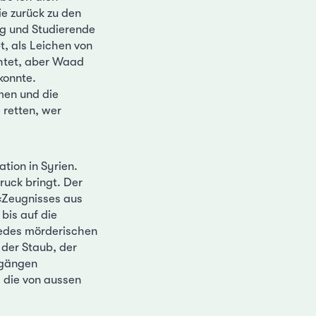
ie zurück zu den
ng und Studierende
t, als Leichen von
chtet, aber Waad
konnte.
men und die
 retten, wer
tion in Syrien.
ruck bringt. Der
 «Zeugnisses aus
bis auf die
jedes mörderischen
der Staub, der
rgängen
 die von aussen