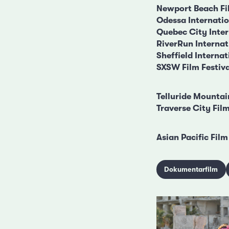
Newport Beach Fil
Odessa Internatio
Quebec City Inter
RiverRun Internat
Sheffield Interna
SXSW Film Festiva
Telluride Mountai
Traverse City Film
Asian Pacific Film
Dokumentarfilm