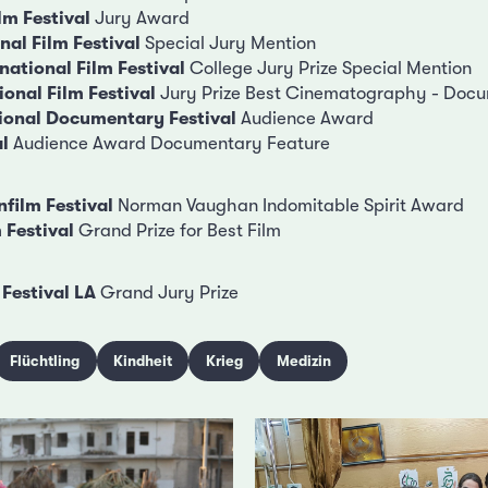
m Festival
Jury Award
nal Film Festival
Special Jury Mention
national Film Festival
College Jury Prize Special Mention
ional Film Festival
Jury Prize Best Cinematography - Doc
tional Documentary Festival
Audience Award
l
Audience Award Documentary Feature
nfilm Festival
Norman Vaughan Indomitable Spirit Award
 Festival
Grand Prize for Best Film
 Festival LA
Grand Jury Prize
Flüchtling
Kindheit
Krieg
Medizin