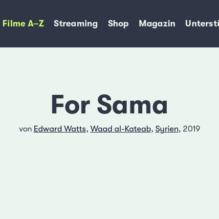
Filme A–Z
Streaming
Shop
Magazin
Unterst
For Sama
von
Edward Watts
,
Waad al-Kateab
,
Syrien
, 2019