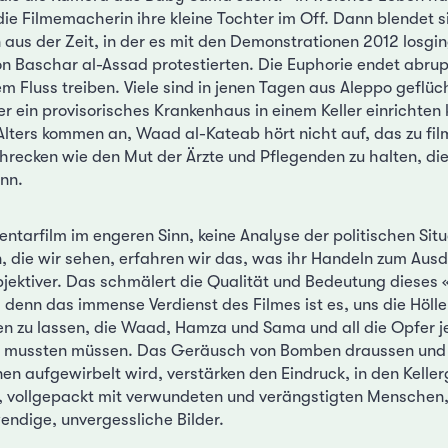
die Filmemacherin ihre kleine Tochter im Off. Dann blendet s
n aus der Zeit, in der es mit den Demonstrationen 2012 losgi
von Baschar al-Assad protestierten. Die Euphorie endet abrup
em Fluss treiben. Viele sind in jenen Tagen aus Aleppo geflü
r ein provisorisches Krankenhaus in einem Keller einrichten 
lters kommen an, Waad al-Kateab hört nicht auf, das zu fil
recken wie den Mut der Ärzte und Pflegenden zu halten, die
nn.
ntarfilm im engeren Sinn, keine Analyse der politischen Situa
 die wir sehen, erfahren wir das, was ihr Handeln zum Ausd
subjektiver. Das schmälert die Qualität und Bedeutung dieses
 denn das immense Verdienst des Filmes ist es, uns die Hölle 
en zu lassen, die Waad, Hamza und Sama und all die Opfer 
 mussten müssen. Das Geräusch von Bomben draussen und 
nen aufgewirbelt wird, verstärken den Eindruck, in den Kelle
n, vollgepackt mit verwundeten und verängstigten Menschen,
endige, unvergessliche Bilder.