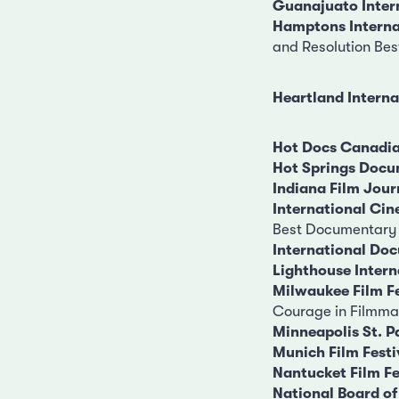
Guanajuato Intern
Hamptons Internat
and Resolution Bes
Heartland Interna
Hot Docs Canadia
Hot Springs Docu
Indiana Film Jour
International Cin
Best Documentary
International Do
Lighthouse Intern
Milwaukee Film F
Courage in Filmm
Minneapolis St. Pa
Munich Film Festi
Nantucket Film Fe
National Board o