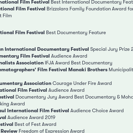
ational Film Festival
Best International Documentary Feat
ional Film Festival
Brizzolara Family Foundation Award for
t Film
tional Film Festival
Best Documentary Feature
n International Documentary Festival
Special Jury Prize 
mentary Film Festival
Audience Award
nalists Association
IFJA Award Best Documentary
ematographers' Film Festival Manaki Brothers
Municipalit
cumentary Association
Courage Under Fire Award
ational Film Festival
Audience Award
estival
Documentary Jury Award Best Documentary & Moh
aking Award
ul International Film Festival
Audience Choice Award
val
Audience Award 2019
stival
Best of Fest Award
f Review
Freedom of Expression Award