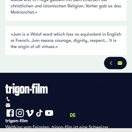
christlichen und islamischen Religion. Vorher gab es das
Matriarchat.»
«Jom is a Wolof word which has no equivalent in English
or French, Jom means courage, dignity, respect... It is
the origin of all virtues.»
Datenschutzbestimmungen
Impressum
+41 (0)56 430 12 30
info@trigon-film.org
DE
FR
EN
trigon-film
Weltkino vom Feinsten. trigon-film ist eine Schweizer