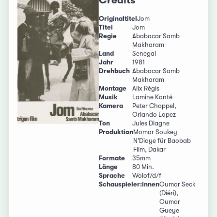
Credits
Originaltitel
Jom
Titel
Jom
Regie
Ababacar Samb
Makharam
Land
Senegal
Jahr
1981
Drehbuch
Ababacar Samb
Makharam
Montage
Alix Régis
Musik
Lamine Konté
Kamera
Peter Chappel,
Orlando Lopez
Ton
Jules Diagne
Produktion
Momar Soukey
N'Diaye für Baobab
Film, Dakar
Formate
35mm
Länge
80 Min.
Sprache
Wolof/d/f
Schauspieler:innen
Oumar Seck
(Diéri),
Oumar
Gueye