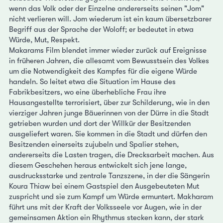
wenn das Volk oder der Einzelne andererseits seinen "Jom"
nicht verlieren will. Jom wiederum ist ein kaum übersetzbarer
Begriff aus der Sprache der Woloff; er bedeutet in etwa
Würde, Mut, Respekt.
Makarams Film blendet immer wieder zurück auf Ereignisse
in früheren Jahren, die allesamt vom Bewusstsein des Volkes
um die Notwendigkeit des Kampfes für die eigene Würde
handeln. So leitet etwa die Situation im Hause des
Fabrikbesitzers, wo eine überhebliche Frau ihre
Hausangestellte terrorisiert, über zur Schilderung, wie in den
vierziger Jahren junge Bäuerinnen von der Dürre in die Stadt
getrieben wurden und dort der Willkür der Besitzenden
ausgeliefert waren. Sie kommen in die Stadt und dürfen den
Besitzenden einerseits zujubeln und Spalier stehen,
andererseits die Lasten tragen, die Drecksarbeit machen. Aus
diesem Geschehen heraus entwickelt sich jene lange,
ausdrucksstarke und zentrale Tanzszene, in der die Sängerin
Koura Thiaw bei einem Gastspiel den Ausgebeuteten Mut
zuspricht und sie zum Kampf um Würde ermuntert. Makharam
führt uns mit der Kraft der Volksseele vor Augen, wie in der
gemeinsamen Aktion ein Rhythmus stecken kann, der stark