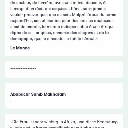
de couleur, de lumière, avec une infinie douceur, à
l'image d'un récit qui esquisse, flâne, sans jamais
vouloir prouver quoi que ce soit. Malgré l'abus du terme
aujourd'hui, son utilisation pour des causes douteuses,
c'est de morale, la morale indispensable à une Afrique
digne de ses origines, ennemie des slogans et de la
démagogie, que le cinéaste se fait le héraut.»
Le Monde
***************
Ababacar Samb Makharam
:
«Die Frau ist sehr wichtig in Afrika, und diese Bedeutung
wurde erst in Frage gestellt mit dem Einbruch der