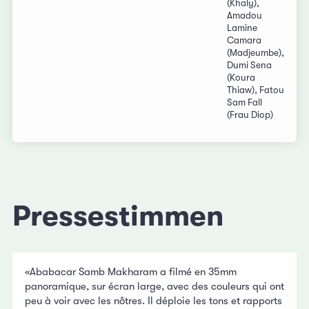
(Khaly),
Amadou
Lamine
Camara
(Madjeumbe),
Dumi Sena
(Koura
Thiaw), Fatou
Sam Fall
(Frau Diop)
Pressestimmen
«Ababacar Samb Makharam a filmé en 35mm
panoramique, sur écran large, avec des couleurs qui ont
peu à voir avec les nôtres. Il déploie les tons et rapports