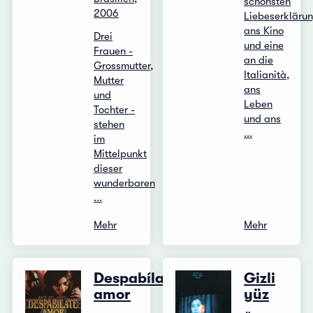
schönsten
2006
Liebeserkläru
ans Kino
Drei
und eine
Frauen -
an die
Grossmutter,
Italianità,
Mutter
ans
und
Leben
Tochter -
und ans
stehen
...
im
Mittelpunkt
dieser
wunderbaren
...
Mehr
Mehr
Despabílate
Gizli
amor
yüz