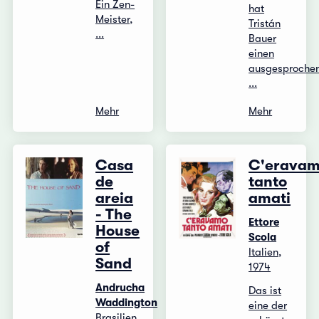
Ein Zen-
hat
Meister,
Tristán
...
Bauer
einen
ausgesproche
...
Mehr
Mehr
Casa
C'erava
de
tanto
areia
amati
- The
Ettore
House
Scola
of
Italien,
Sand
1974
Andrucha
Das ist
Waddington
eine der
Brasilien,