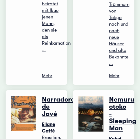
heiratet
Trümmern
mit Ikuo
von
jenen
Tokyo
Mann,
nach und
den sie
nach
als
neue
Reinkarnation
Häuser
...
und alte
Bekannte
...
Mehr
Mehr
Narradores
Nemuru
de
otoko
Javé
-
Sleeping
Eliane
Man
Caffé
Brasilien,
Kohei