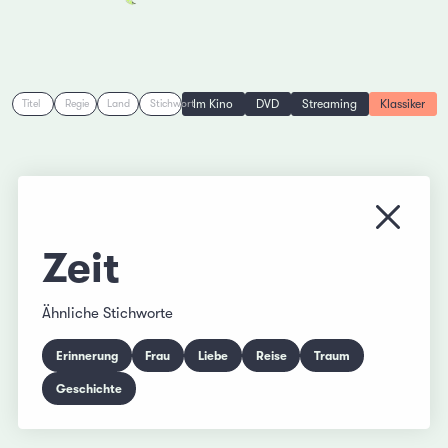
Im Kino
DVD
Streaming
Klassiker
Titel
Regie
Land
Stichwort
Menü s
Zeit
Ähnliche Stichworte
Erinnerung
Frau
Liebe
Reise
Traum
Geschichte