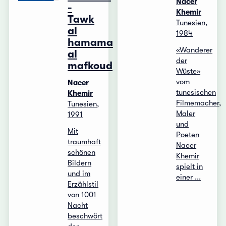
Nacer
-
Khemir
Tawk
Tunesien,
al
1984
hamama
«Wanderer
al
der
mafkoud
Wüste»
vom
Nacer
tunesischen
Khemir
Filmemacher,
Tunesien,
Maler
1991
und
Mit
Poeten
traumhaft
Nacer
schönen
Khemir
Bildern
spielt in
und im
einer ...
Erzählstil
von 1001
Nacht
beschwört