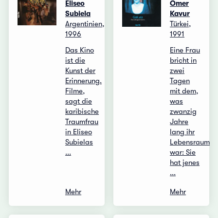
Eliseo
Ömer
Subiela
Kavur
Argentinien,
Türkei,
1996
1991
Das Kino
Eine Frau
ist die
bricht in
Kunst der
zwei
Erinnerung.
Tagen
Filme,
mit dem,
sagt die
was
karibische
zwanzig
Traumfrau
Jahre
in Eliseo
lang ihr
Subielas
Lebensraum
...
war: Sie
hat jenes
...
Mehr
Mehr