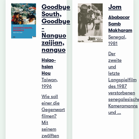
Goodbye
Jom
South,
Ababacar
Goodbye
Samb
-
Makharam
Nanguo
Senegal,
zaijian,
1981
nanguo
Der
Hsiao-
zweite
hsien
und
Hou
letzte
Taiwan,
Langspielfilm
1996
des 1987
verstorbenen
Wie soll
senegalesisch
einer die
Kameramanns
Gegenwart
und ...
filmen?
Mit
seinem
zwölften