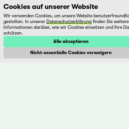
2003
OGURI
Cookies auf unserer Website
Japan,
Als die
Wir verwenden Cookies, um unsere Website benutzerfreundli
1990
Bewohnerinnen
gestalten. In unserer
Datenschutzerklärung
finden Sie weitere
und
Der
Informationen darüber, wie wir Cookies einsetzen und Ihre D
Bewohner
Japaner
schützen.
eines
Kohei
Alle akzeptieren
Dorfes
Oguri
im Javé-
lässt uns
Nicht-essentielle Cookies verweigern
Tal
in
erfahren,
«Nemuro
dass der
Otoko»
Bau
beim
eines
Anblick
Staudamms
eines
...
Bewusstlosen
...
Mehr
Mehr