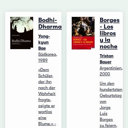
Bodhi-
Borges
Dharma
- Los
libros
Yong-
y la
kyun
noche
Bae
Südkorea,
Tristan
1989
Bauer
Argentinien,
«Dem
2000
Schüler,
der ihn
Um den
nach der
hundertsten
Wahrheit
Geburtstag
fragte,
von
zeigte er
Jorge
wortlos
Luis
eine
Borges
Blume.» -
zu feiern,