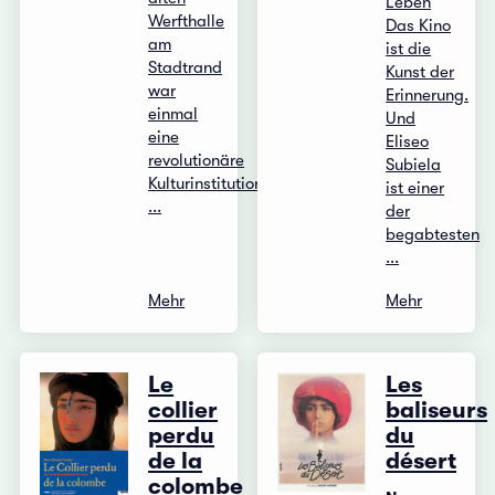
Leben
Werfthalle
Das Kino
am
ist die
Stadtrand
Kunst der
war
Erinnerung.
einmal
Und
eine
Eliseo
revolutionäre
Subiela
Kulturinstitution,
ist einer
...
der
begabtesten
...
Mehr
Mehr
Le
Les
collier
baliseurs
perdu
du
de la
désert
colombe