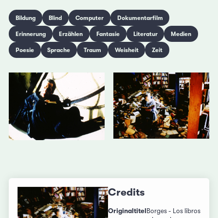
Bildung
Blind
Computer
Dokumentarfilm
Erinnerung
Erzählen
Fantasie
Literatur
Medien
Poesie
Sprache
Traum
Weisheit
Zeit
Credits
Originaltitel
Borges - Los libros