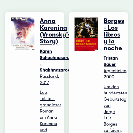
Anna
Borges
Karenina
- Los
(Vronsky's
libros
Story)
y la
noche
Karen
Schachnasarow
Tristan
-
Bauer
Shakhnazarov
Argentinien,
Russland,
2000
2017
Um den
Leo
hundertsten
Tolstois
Geburtstag
grandioser
von
Roman
Jorge
um Anna
Luis
Karenina
Borges
und
zu feiern,