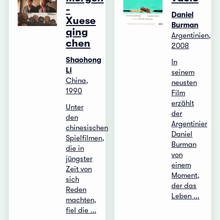
-
Daniel
Xuese
Burman
qing
Argentinien,
chen
2008
Shaohong
In
Li
seinem
China,
neusten
1990
Film
erzählt
Unter
der
den
Argentinier
chinesischen
Daniel
Spielfilmen,
Burman
die in
von
jüngster
einem
Zeit von
Moment,
sich
der das
Reden
Leben ...
machten,
fiel die ...