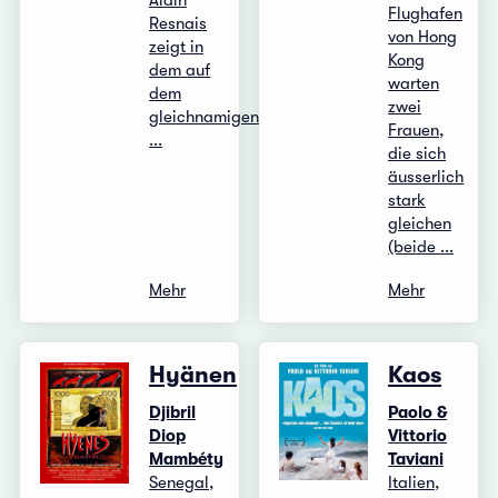
Alain
Flughafen
Resnais
von Hong
zeigt in
Kong
dem auf
warten
dem
zwei
gleichnamigen
Frauen,
...
die sich
äusserlich
stark
gleichen
(beide ...
Mehr
Mehr
Hyänen
Kaos
Djibril
Paolo &
Diop
Vittorio
Mambéty
Taviani
Senegal,
Italien,