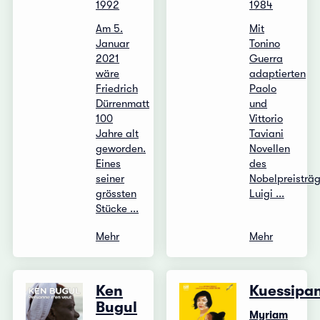
1992
1984
Am 5.
Mit
Januar
Tonino
2021
Guerra
wäre
adaptierten
Friedrich
Paolo
Dürrenmatt
und
100
Vittorio
Jahre alt
Taviani
geworden.
Novellen
Eines
des
seiner
Nobelpreisträg
grössten
Luigi ...
Stücke ...
Mehr
Mehr
Ken
Kuessipa
Bugul
Myriam