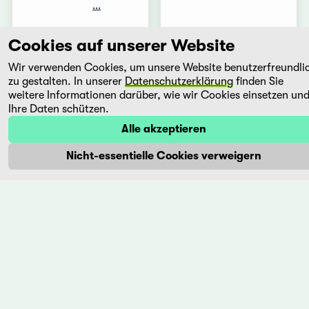
...
Mehr
Mehr
Cookies auf unserer Website
Wir verwenden Cookies, um unsere Website benutzerfreundli
zu gestalten. In unserer
Datenschutzerklärung
finden Sie
La
Le
weitere Informationen darüber, wie wir Cookies einsetzen un
nube
collier
Ihre Daten schützen.
perdu
Fernando
Alle akzeptieren
de la
Solanas
colombe
Argentinien,
Nicht-essentielle Cookies verweigern
-
1998
Tawk
Das
al
Theater
hamama
in der
al
alten
mafkoud
Werfthalle
am
Nacer
Stadtrand
Khemir
war
Tunesien,
einmal