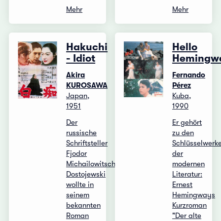
Mehr
Mehr
Hakuchi
Hello
- Idiot
Hemingw
Akira
Fernando
KUROSAWA
Pérez
Japan,
Kuba,
1951
1990
Der
Er gehört
russische
zu den
Schriftsteller
Schlüsselwerk
Fjodor
der
Michailowitsch
modernen
Dostojewski
Literatur:
wollte in
Ernest
seinem
Hemingways
bekannten
Kurzroman
Roman
"Der alte