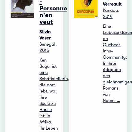
-
Verreault
Personne
Kanada,
n'en
2019
veut
Eine
Silvia
Liebeserkläru
Voser
an
Senegal,
Québecs
2015
Innu-
Community:
Ken
In ihrer
Bugul ist
Adaption
eine
des
Schriftstellerin,
gleichnamige
die dort
Romans
lebt, wo
von
ihre
Naomi ...
Seele zu
Hause
ist: in
Afrika.
Ihr Leben