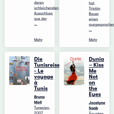
deren
hat
schleichenden
Tristán
Ausschluss
Bauer
aus der
einen
...
ausgesproche
...
Mehr
Mehr
Die
Dunia
Tunisreise
– Kiss
- Le
Me
voyage
Not
à
on
Tunis
the
Eyes
Bruno
Moll
Jocelyne
Tunesien,
Saab
2007
Ägypten,