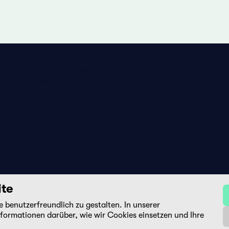
Datenschutzbestimmungen
Impressum
ite
benutzerfreundlich zu gestalten. In unserer
DE
FR
EN
nformationen darüber, wie wir Cookies einsetzen und Ihre