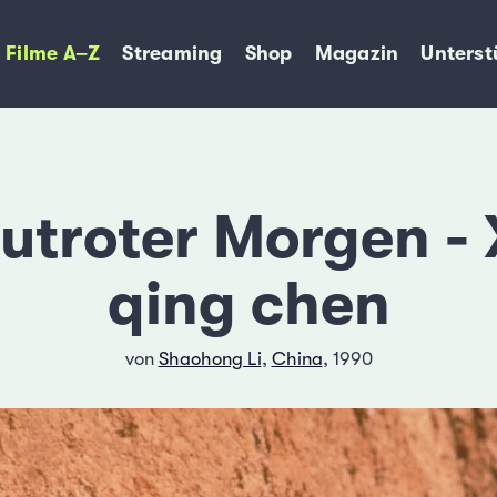
Filme A–Z
Streaming
Shop
Magazin
Unterst
lutroter Morgen -
qing chen
von
Shaohong Li
,
China
, 1990