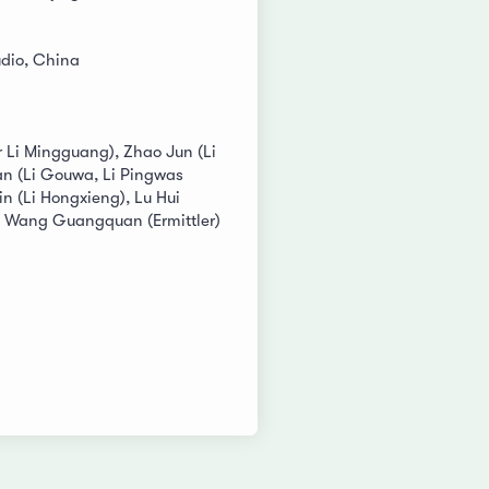
udio, China
r Li Mingguang), Zhao Jun (Li
an (Li Gouwa, Li Pingwas
in (Li Hongxieng), Lu Hui
), Wang Guangquan (Ermittler)