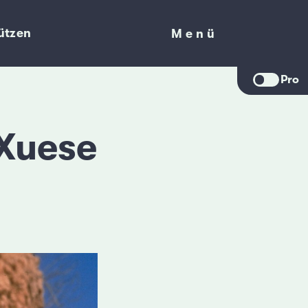
ützen
Menü
Menü
Pro
 Xuese