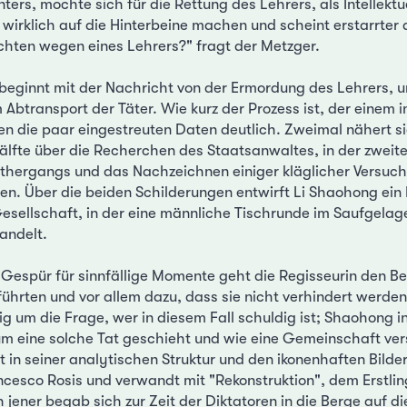
nters, mochte sich für die Rettung des Lehrers, als Intellektu
t wirklich auf die Hinterbeine machen und scheint erstarrter
richten wegen eines Lehrers?" fragt der Metzger.
beginnt mit der Nachricht von der Ermordung des Lehrers, u
btransport der Täter. Wie kurz der Prozess ist, der einem 
n die paar eingestreuten Daten deutlich. Zweimal nähert si
Hälfte über die Recherchen des Staatsanwaltes, in der zweite
thergangs und das Nachzeichnen einiger kläglicher Versuch
en. Über die beiden Schilderungen entwirft Li Shaohong ein 
esellschaft, in der eine männliche Tischrunde im Saufgelag
andelt.
Gespür für sinnfällige Momente geht die Regisseurin den B
 führten und vor allem dazu, dass sie nicht verhindert werde
g um die Frage, wer in diesem Fall schuldig ist; Shaohong int
um eine solche Tat geschieht und wie eine Gemeinschaft versa
eit in seiner analytischen Struktur und den ikonenhaften Bilde
cesco Rosis und verwandt mit "Rekonstruktion", dem Erstli
 jener begab sich zur Zeit der Diktatoren in die Berge auf 