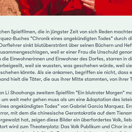
hen Spielfilmen, die in jüngster Zeit von sich Reden machten,
rquez-Buches "Chronik eines angekündigten Todes" durch di
Dorflehrer sinkt blutüberströmt über seinen Büchern und He
 zusammengeschlagen, weil er einer Frau die Unschuld geno
die Einwohnerinnen und Einwohner des Dorfes, starren in di
erbeigeeilt, weil sie wussten, was geschehen würde, weil si
schehen könnte. Als sie ankamen, begriffen sie nicht, dass e
d hielt die Täter, die aus ihrer Mitte stammten, von ihrer 
 von Li Shaohongs zweitem Spielfilm "Ein blutroter Morgen" m
n um weit mehr gehen muss als um eine Adaptation des late
ines angekündigten Todes" von Gabriel Garcia Marquez. En
ror, mit dem die chinesische Gerontokratie auf dem Tienam
rgewalzt hat, zeigen diese Bilder ein überfordertes Volk, li
atort wird zum Theaterplatz: Das Volk Publikum und Chor in e