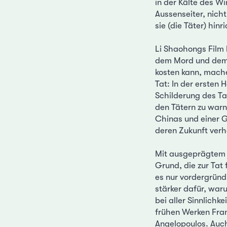
in der Kälte des Wi
Aussenseiter, nich
sie (die Täter) hin
Li Shaohongs Film 
dem Mord und dem A
kosten kann, mache
Tat: In der ersten 
Schilderung des Ta
den Tätern zu warn
Chinas und einer G
deren Zukunft verh
Mit ausgeprägtem 
Grund, die zur Tat
es nur vordergründi
stärker dafür, war
bei aller Sinnlichk
frühen Werken Fran
Angelopoulos. Auch