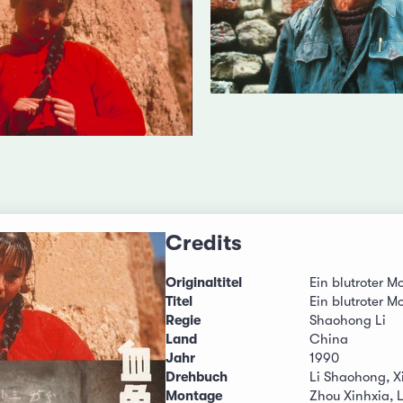
Credits
Originaltitel
Ein blutroter 
Titel
Ein blutroter 
Regie
Shaohong Li
Land
China
Jahr
1990
Drehbuch
Li Shaohong, X
Montage
Zhou Xinhxia, L