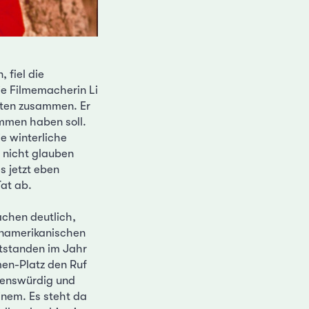
 fiel die
e Filmemacherin Li
ften zusammen. Er
mmen haben soll.
e winterliche
e nicht glauben
s jetzt eben
Tat ab.
achen deutlich,
inamerikanischen
tstanden im Jahr
en-Platz den Ruf
ebenswürdig und
inem. Es steht da