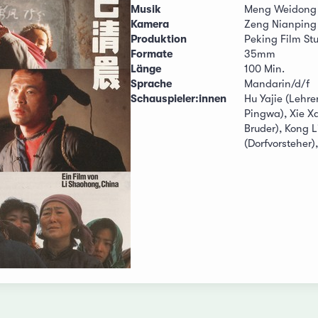
Musik
Meng Weidong
Kamera
Zeng Nianping
Produktion
Peking Film St
Formate
35mm
Länge
100 Min.
Sprache
Mandarin/d/f
Schauspieler:innen
Hu Yajie (Lehre
Pingwa), Xie X
Bruder), Kong L
(Dorfvorsteher