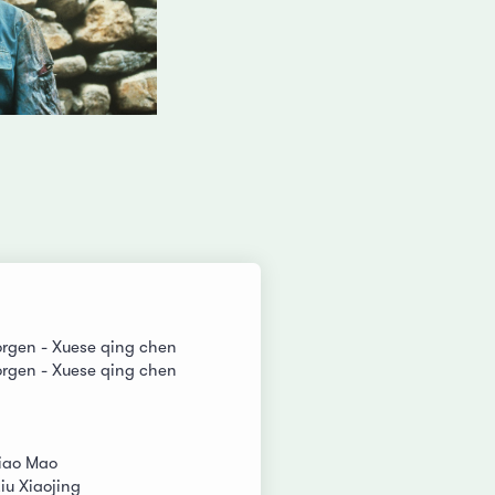
Morgen - Xuese qing chen
Morgen - Xuese qing chen
iao Mao
iu Xiaojing