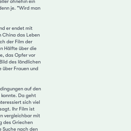
eller ohnehin ein
 denn je. "Wird man
nd er endet mit
in China das Leben
ch der Film der
n Hälfte über die
e, das Opfer vor
Bild des ländlichen
e über Frauen und
edingungen auf den
n konnte. Da geht
eressiert sich viel
gt. Ihr Film ist
rn vergleichbar mit
ng des Griechen
die Suche nach den