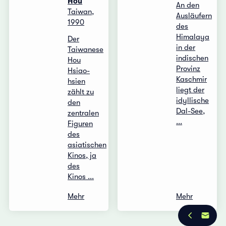
Hou
An den
Taiwan,
Ausläufern
1990
des
Himalaya
Der
in der
Taiwanese
indischen
Hou
Provinz
Hsiao-
Kaschmir
hsien
liegt der
zählt zu
idyllische
den
Dal-See,
zentralen
...
Figuren
des
asiatischen
Kinos, ja
des
Kinos ...
Mehr
Mehr