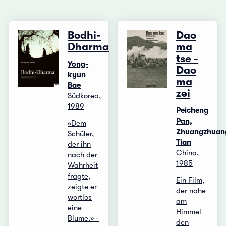
Bodhi-
Dao
Dharma
ma
tse -
Yong-
Dao
kyun
ma
Bae
zei
Südkorea,
1989
Peicheng
Pan,
«Dem
Zhuangzhuan
Schüler,
Tian
der ihn
China,
nach der
1985
Wahrheit
fragte,
Ein Film,
zeigte er
der nahe
wortlos
am
eine
Himmel
Blume.» -
den