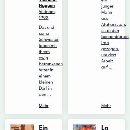
ein
Nguyen
junger
Vietnam,
Mann
1992
aus
Afghanistan,
Dat und
ist in den
seine
benachbarten
Schwester
Iran
leben mit
gezogen,
ihrem
um dort
ewig
Arbeit
betrunkenen
auf ...
Vater in
einem
kleinen
Dorf in
den ...
Mehr
Mehr
Ein
La