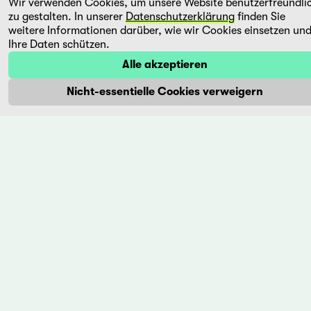
Dance
Wir verwenden Cookies, um unsere Website benutzerfreundli
zu gestalten. In unserer
Datenschutzerklärung
finden Sie
of the
weitere Informationen darüber, wie wir Cookies einsetzen un
Wind
Ihre Daten schützen.
Rajan
Alle akzeptieren
Khosa
Indien,
Nicht-essentielle Cookies verweigern
1997
In Indien
scheint
das
Leben
stärker
geerdet
als in
unseren
Breitengraden.
Fünftausend
...
Mehr