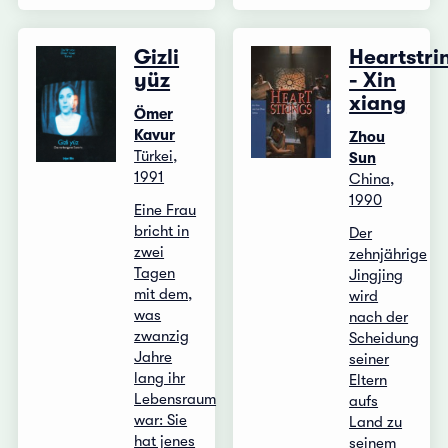
Gizli
Heartstri
yüz
- Xin
xiang
Ömer
Kavur
Zhou
Türkei,
Sun
1991
China,
1990
Eine Frau
bricht in
Der
zwei
zehnjährige
Tagen
Jingjing
mit dem,
wird
was
nach der
zwanzig
Scheidung
Jahre
seiner
lang ihr
Eltern
Lebensraum
aufs
war: Sie
Land zu
hat jenes
seinem