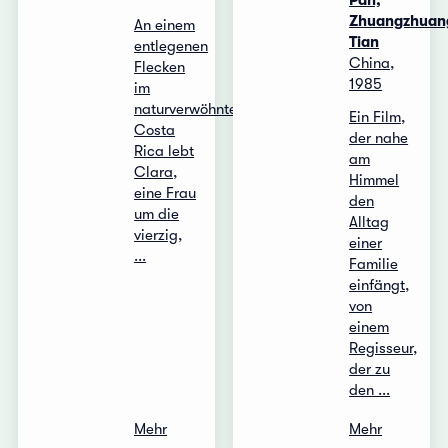
Pan,
Zhuangzhuan
An einem
Tian
entlegenen
China,
Flecken
1985
im
naturverwöhnten
Ein Film,
Costa
der nahe
Rica lebt
am
Clara,
Himmel
eine Frau
den
um die
Alltag
vierzig,
einer
...
Familie
einfängt,
von
einem
Regisseur,
der zu
den ...
Mehr
Mehr