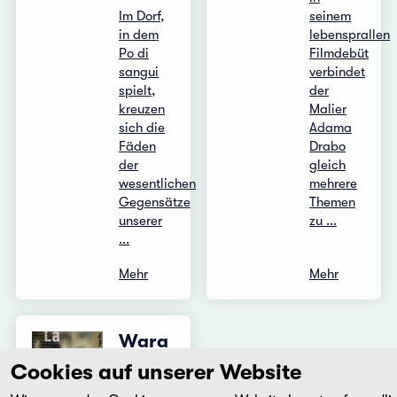
Im Dorf,
seinem
in dem
lebensprallen
Po di
Filmdebüt
sangui
verbindet
spielt,
der
kreuzen
Malier
sich die
Adama
Fäden
Drabo
der
gleich
wesentlichen
mehrere
Gegensätze
Themen
unserer
zu ...
...
Mehr
Mehr
Wara
mendel
Cookies auf unserer Website
-