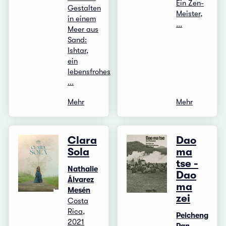
Ein Zen-
Gestalten
Meister,
in einem
...
Meer aus
Sand:
Ishtar,
ein
lebensfrohes
...
Mehr
Mehr
Clara
Dao
Sola
ma
tse -
Nathalie
Dao
Álvarez
ma
Mesén
zei
Costa
Rica,
Peicheng
2021