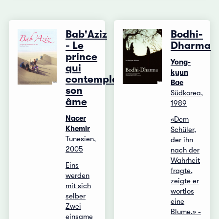
Bab'Aziz
Bodhi-
- Le
Dharma
prince
Yong-
qui
kyun
contemplait
Bae
son
Südkorea,
âme
1989
Nacer
«Dem
Khemir
Schüler,
Tunesien,
der ihn
2005
nach der
Wahrheit
Eins
fragte,
werden
zeigte er
mit sich
wortlos
selber
eine
Zwei
Blume.» -
einsame