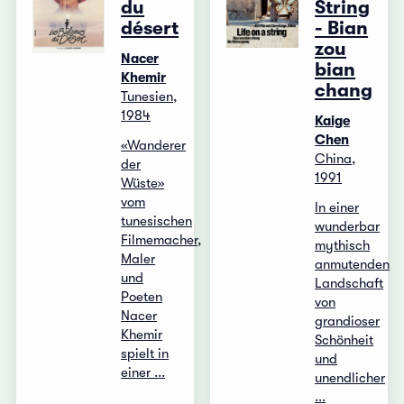
du
String
désert
- Bian
zou
Nacer
bian
Khemir
chang
Tunesien,
1984
Kaige
Chen
«Wanderer
China,
der
1991
Wüste»
vom
In einer
tunesischen
wunderbar
Filmemacher,
mythisch
Maler
anmutenden
und
Landschaft
Poeten
von
Nacer
grandioser
Khemir
Schönheit
spielt in
und
einer ...
unendlicher
...