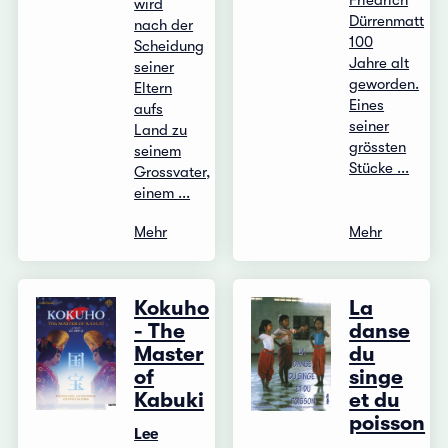
Friedrich
wird
Dürrenmatt
nach der
100
Scheidung
Jahre alt
seiner
geworden.
Eltern
Eines
aufs
seiner
Land zu
grössten
seinem
Stücke ...
Grossvater,
einem ...
Mehr
Mehr
Kokuho
La
- The
danse
Master
du
of
singe
Kabuki
et du
poisson
Lee