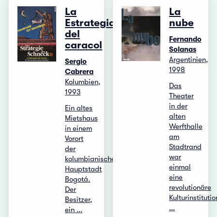
La
La
Estrategia
nube
del
Fernando
caracol
Solanas
Argentinien,
Sergio
1998
Cabrera
Kolumbien,
Das
1993
Theater
in der
Ein altes
alten
Mietshaus
Werfthalle
in einem
am
Vorort
Stadtrand
der
war
kolumbianischen
einmal
Hauptstadt
eine
Bogotá.
revolutionäre
Der
Kulturinstitutio
Besitzer,
...
ein ...