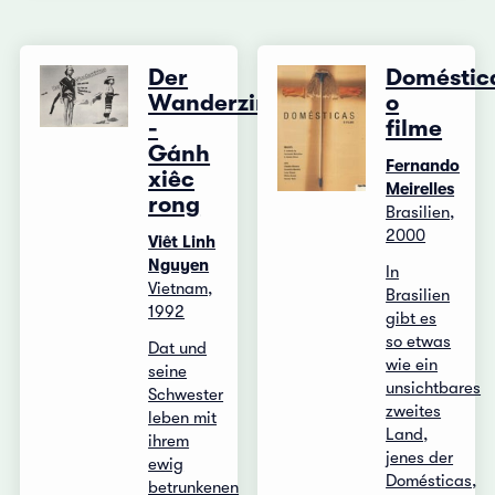
Der
Doméstic
Wanderzirkus
o
-
filme
Gánh
Fernando
xiêc
Meirelles
rong
Brasilien,
2000
Viêt Linh
Nguyen
In
Vietnam,
Brasilien
1992
gibt es
so etwas
Dat und
wie ein
seine
unsichtbares
Schwester
zweites
leben mit
Land,
ihrem
jenes der
ewig
Domésticas,
betrunkenen