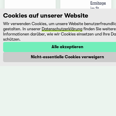
Ermitage
im St. ...
Cookies auf unserer Website
Mehr
Mehr
Wir verwenden Cookies, um unsere Website benutzerfreundli
gestalten. In unserer
Datenschutzerklärung
finden Sie weitere
Informationen darüber, wie wir Cookies einsetzen und Ihre D
Shizukanaru
Suite
schützen.
Ketto
Habana
Alle akzeptieren
Akira
Fernando
Nicht-essentielle Cookies verweigern
KUROSAWA
Pérez
Japan,
Kuba,
1949
2003
Gegen
Mit dem
Kriegsende
Spielfilm
verwundet
"La vida
sich der
es
Arzt Dr.
silbar"
Fujisaki
hatte der
bei einer
Kubaner
Notfalloperation
Fernando