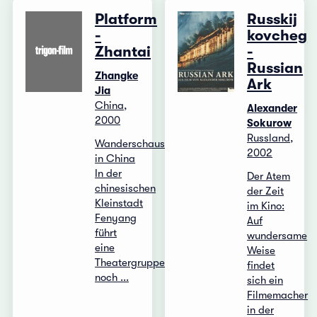
Platform
Russkij
-
kovcheg
Zhantai
-
Russian
Zhangke
Ark
Jia
China,
Alexander
2000
Sokurow
Russland,
Wanderschauspieler
2002
in China
In der
Der Atem
chinesischen
der Zeit
Kleinstadt
im Kino:
Fenyang
Auf
führt
wundersame
eine
Weise
Theatergruppe
findet
noch ...
sich ein
Filmemacher
in der