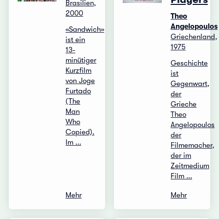
Brasilien,
2000
Theo
Angelopoulos
«Sandwich»
Griechenland,
ist ein
1975
13-
minütiger
Geschichte
Kurzfilm
ist
von Joge
Gegenwart,
Furtado
der
(The
Grieche
Man
Theo
Who
Angelopoulos
Copied).
der
Im ...
Filmemacher,
der im
Zeitmedium
Film ...
Mehr
Mehr