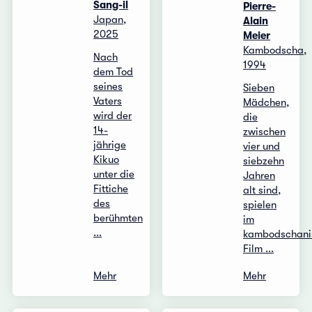
Sang-il
Pierre-
Japan,
Alain
2025
Meier
Kambodscha,
Nach
1994
dem Tod
seines
Sieben
Vaters
Mädchen,
wird der
die
14-
zwischen
jährige
vier und
Kikuo
siebzehn
unter die
Jahren
Fittiche
alt sind,
des
spielen
berühmten
im
...
kambodschani
Film ...
Mehr
Mehr