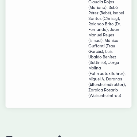
Claudia Rojas
(Mariana), Bebé
Pérez (Bebé), Isabel
Santos (Chrissy),
Rolando Brito (Dr.
Fernando), Joan
Manuel Reyes
(Ismael), Mónica
Guffanti (Frau
Garcés), Luis
Ubaldo Benítez
(Settimio), Jorge
Molina
(Fahrradtaxifahrer),
Miguel A. Daranas
(Altersheimdirektor),
Zoraida Rosario
(Waisenheimfrau)