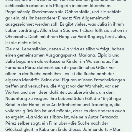
schliesslich arbeitet als Pflegerin in einem Altersheim.
Regelmässig überkommen sie Gähnanfälle, und sie schläft
gar ein, als ihr besonderer Einsatz fürs Allgemeinwohl
ausgezeichnet werden soll. Es gibt vieles, was Julia in ihrem
Leben verdrängt. Allein beim Stichwort «Sex» fällt sie schon in
Ohnmacht. Doch mit ihrem Hang zur Verdrängung, lernt Julia,
ist sie nicht allein.
Die drei Lebenslinien, denen «La vida es silbar» folgt, haben
einen gemeinsamen Ausgangspunkt: Mariana, Elpidio und
Julia begannen als verlassene Kinder im Waisenhaus. Für
Fernando Pérez definiert sich ihr persönliches Glück vor
allem in der Suche nach ihm - es ist die Suche nach der
eigenen Identität. Seine drei Figuren müssen Entscheidungen
treffen und versuchen, die Angst vor der Wahrheit, vor den
Worten und den Ideen dahinter, zu überwinden, um den
Neuanfang zu wagen. Ihre Lebensfäden hält die 18-jährige
Bebé in der Hand, eine Art Märchenfee und Traumfigur, die
vollends glücklich ist und möchte, dass es den anderen auch
so ergeht. «La vida es silbar» ist, wie sein Autor Fernando
Pérez selber sagt, ein Film über «die Suche nach der
Glückseligkeit in Kuba am Ende dieses Jahrhunderts.» Man