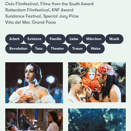
Oslo Filmfestival, Films from the South Award
Rotterdam Filmfestival, KNF Award
Sundance Festival, Special Jury Prize
Viña del Mar, Grand Paoa
Arbeit
Existenz
Familie
Liebe
Märchen
Musik
Revolution
Tanz
Theater
Traum
Waise