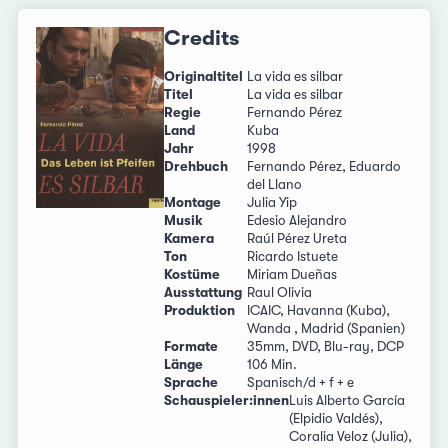
Credits
Originaltitel
La vida es silbar
Titel
La vida es silbar
Regie
Fernando Pérez
Land
Kuba
Jahr
1998
Drehbuch
Fernando Pérez, Eduardo
del Llano
Montage
Julia Yip
Musik
Edesio Alejandro
Kamera
Raúl Pérez Ureta
Ton
Ricardo Istuete
Kostüme
Miriam Dueñas
Ausstattung
Raul Olivia
Produktion
ICAIC, Havanna (Kuba),
Wanda , Madrid (Spanien)
Formate
35mm, DVD, Blu-ray, DCP
Länge
106 Min.
Sprache
Spanisch/d + f + e
Schauspieler:innen
Luis Alberto García
(Elpidio Valdés),
Coralia Veloz (Julia),