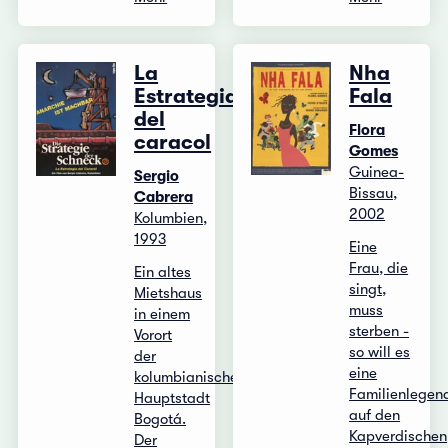
La
Nha
Estrategia
Fala
del
Flora
caracol
Gomes
Guinea-
Sergio
Bissau,
Cabrera
2002
Kolumbien,
1993
Eine
Frau, die
Ein altes
singt,
Mietshaus
muss
in einem
sterben -
Vorort
so will es
der
eine
kolumbianischen
Familienlegen
Hauptstadt
auf den
Bogotá.
Kapverdischen
Der