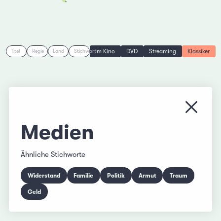
Im Kino
DVD
Streaming
Klassiker
Titel
Regie
Land
Stichwort
Menü s
Medien
Ähnliche Stichworte
Widerstand
Familie
Politik
Armut
Traum
Geld