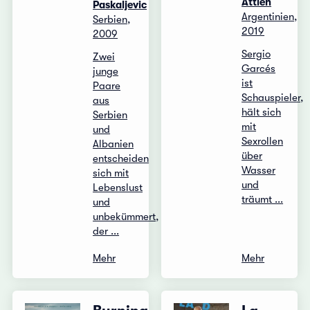
Attieh
Paskaljevic
Argentinien,
Serbien,
2019
2009
Sergio
Zwei
Garcés
junge
ist
Paare
Schauspieler,
aus
hält sich
Serbien
mit
und
Sexrollen
Albanien
über
entscheiden
Wasser
sich mit
und
Lebenslust
träumt ...
und
unbekümmert,
der ...
Mehr
Mehr