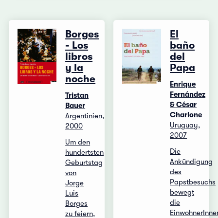
Borges
El
- Los
baño
libros
del
y la
Papa
noche
Enrique
Fernández
Tristan
& César
Bauer
Charlone
Argentinien,
Uruguay,
2000
2007
Um den
Die
hundertsten
Ankündigung
Geburtstag
des
von
Papstbesuchs
Jorge
bewegt
Luis
die
Borges
EinwohnerInne
zu feiern,