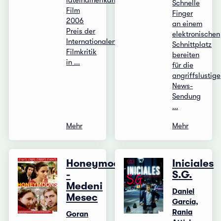
lateinamerikanischer
Schnelle
Film
Finger
2006
an einem
Preis der
elektronischen
Internationalen
Schnittplatz
Filmkritik
bereiten
in ...
für die
angriffslustige
News-
Sendung
...
Mehr
Mehr
Honeymoons
Iniciales
-
S.G.
Medeni
Daniel
Mesec
García,
Rania
Goran