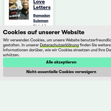
Love
Letters
Ramadan
Suleman
Südafrika,
Cookies auf unserer Website
2004
Während
Wir verwenden Cookies, um unsere Website benutzerfreundli
der
gestalten. In unserer
Datenschutzerklärung
finden Sie weitere
grösste
Informationen darüber, wie wir Cookies einsetzen und Ihre D
schützen.
Teil der
südafrikanischen
Alle akzeptieren
Bevölkerung
die Zeit
Nicht-essentielle Cookies verweigern
der
Rassentrennung
möglichst
...
Mehr