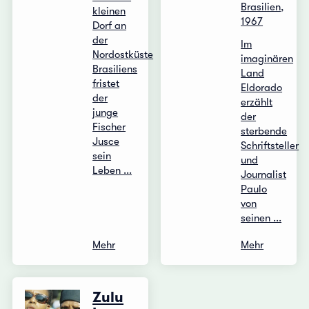
Brasilien,
kleinen
1967
Dorf an
der
Im
Nordostküste
imaginären
Brasiliens
Land
fristet
Eldorado
der
erzählt
junge
der
Fischer
sterbende
Jusce
Schriftsteller
sein
und
Leben ...
Journalist
Paulo
von
seinen ...
Mehr
Mehr
Zulu