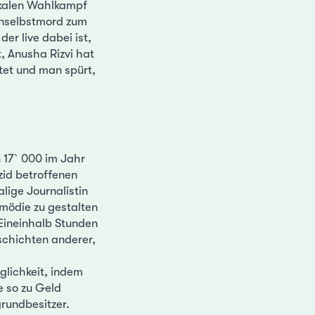
okalen Wahlkampf
rnselbstmord zum
er live dabei ist,
, Anusha Rizvi hat
tet und man spürt,
n 17`000 im Jahr
zid betroffenen
lige Journalistin
omödie zu gestalten
 Eineinhalb Stunden
schichten anderer,
glichkeit, indem
e so zu Geld
rundbesitzer.