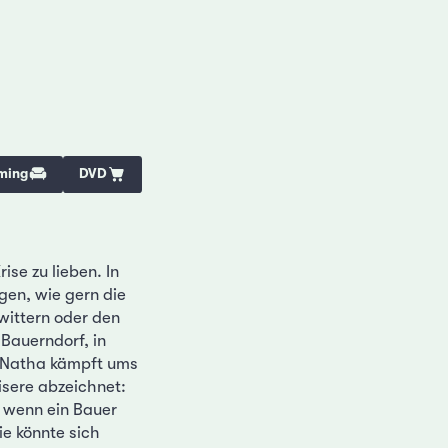
ming
DVD
se zu lieben. In
gen, wie gern die
wittern oder den
 Bauerndorf, in
r Natha kämpft ums
isere abzeichnet:
, wenn ein Bauer
ie könnte sich