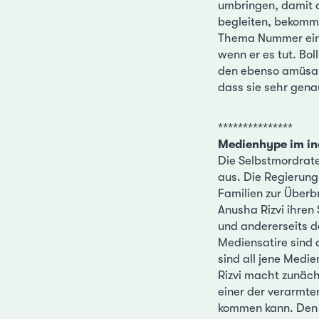
umbringen, damit 
begleiten, bekomme
Thema Nummer eins. 
wenn er es tut. Bo
den ebenso amüsan
dass sie sehr genau
***************
Medienhype im in
Die Selbstmordrate
aus. Die Regierung
Familien zur Überb
Anusha Rizvi ihren 
und andererseits d
Mediensatire sind 
sind all jene Medi
Rizvi macht zunäch
einer der verarmte
kommen kann. Den 