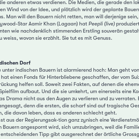
die anderen etwas verdienen. Die Medien, die gerade den l
n Wind von der Idee, und plötzlich wird der geplante Baue
Man will den Bauern nicht retten, man will derjenige sein, d
llywood-Star Aamir Khan (
Lagaan
) hat
Peepli (live)
produziert
ten wie nachdenklich stimmenden Erstling souverän gestal
 weiss, wovon sie erzählt. Sie tut es mit Genuss.
dischen Dorf
 unter indischen Bauern ist alarmierend hoch: Man geht vo
 hat einen Fonds für Hinterbliebene geschaffen, der vom Sui
rückung helfen soll. Soweit zwei Fakten, auf denen die ehema
Spielfilm aufbaut. Und die sie umkehrt, um einerseits eine K
as Drama nicht aus den Augen zu verlieren und zu verraten.
angesagt, denn die ersten, die scharf sind auf tragische Ge
en, die davon leben, dass es anderen schlecht geht.
st aus der Regierungsak-tion ganz zynisch eine Verdienstmö
n Bauern angespornt wird, sich umzubringen, weil die Famili
entscheidenden Tipp gibt ausgerechnet der örtliche Grossg