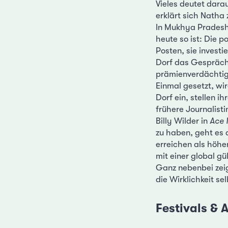
Vieles deutet dara
erklärt sich Natha 
In Mukhya Pradesh 
heute so ist: Die po
Posten, sie investi
Dorf das Gespräch
prämienverdächtige
Einmal gesetzt, wir
Dorf ein, stellen i
frühere Journalisti
Billy Wilder in
Ace 
zu haben, geht es 
erreichen als höhe
mit einer global gü
Ganz nebenbei zeig
die Wirklichkeit sel
Festivals &