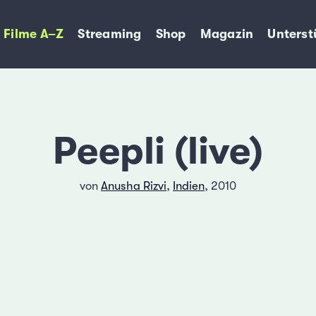
Filme A–Z
Streaming
Shop
Magazin
Unterst
Peepli (live)
von
Anusha Rizvi
,
Indien
, 2010