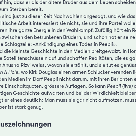
uf hin, dass er als der ältere Bruder aus dem Leben scheiden
zum Sterben bereit.
sind just zu dieser Zeit Nachwahlen angesagt, und wie das b
litische Arbeit interessiert sie nicht, sie und ihre Partei wol
eren ihre ganze Energie in den Wahlkampf. Zufällig hört ein 
 zwischen den betrunkenen Brüdern, und schon hat er seine
 Schlagzeile: «Ankündigung eines Todes in Peepli».
d die kleinste Geschichte in den Medien breitgewalzt. In Hor
hre Satellitenschüsseln auf und schaffen Realitäten, die es ga
n Anusha Rizvi weiss, wovon sie erzählt, und sie tut es genüss
In A Hole
, wo Kirk Douglas einen armen Schlucker verenden li
den Medien im Dorf Peepli nicht darum, mit ihren Berichten
re Einschaltquoten, grössere Auflagen. So kann
Peepli (live)
a
ltigen Geschichte aufwarten und bei der Wirklichkeit bleiben, 
t er eines deutlich: Man muss sie gar nicht aufmotzen, muss
ber ist stark genug.
 Auszeichnungen