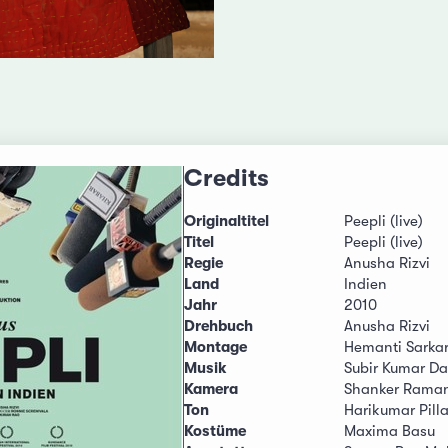
Credits
Originaltitel
Peepli (live)
Titel
Peepli (live)
Regie
Anusha Rizvi
Land
Indien
Jahr
2010
Drehbuch
Anusha Rizvi
Montage
Hemanti Sarka
Musik
Subir Kumar Da
Kamera
Shanker Rama
Ton
Harikumar Pilla
Kostüme
Maxima Basu