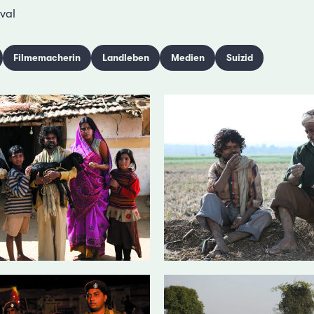
val
Filmemacherin
Landleben
Medien
Suizid