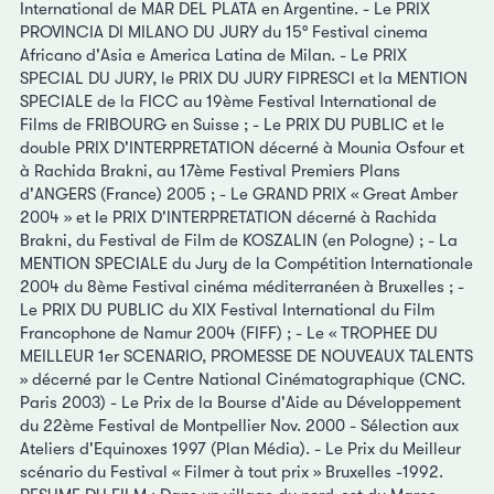
International de MAR DEL PLATA en Argentine. - Le PRIX
PROVINCIA DI MILANO DU JURY du 15° Festival cinema
Africano d'Asia e America Latina de Milan. - Le PRIX
SPECIAL DU JURY, le PRIX DU JURY FIPRESCI et la MENTION
SPECIALE de la FICC au 19ème Festival International de
Films de FRIBOURG en Suisse ; - Le PRIX DU PUBLIC et le
double PRIX D'INTERPRETATION décerné à Mounia Osfour et
à Rachida Brakni, au 17ème Festival Premiers Plans
d'ANGERS (France) 2005 ; - Le GRAND PRIX « Great Amber
2004 » et le PRIX D'INTERPRETATION décerné à Rachida
Brakni, du Festival de Film de KOSZALIN (en Pologne) ; - La
MENTION SPECIALE du Jury de la Compétition Internationale
2004 du 8ème Festival cinéma méditerranéen à Bruxelles ; -
Le PRIX DU PUBLIC du XIX Festival International du Film
Francophone de Namur 2004 (FIFF) ; - Le « TROPHEE DU
MEILLEUR 1er SCENARIO, PROMESSE DE NOUVEAUX TALENTS
» décerné par le Centre National Cinématographique (CNC.
Paris 2003) - Le Prix de la Bourse d'Aide au Développement
du 22ème Festival de Montpellier Nov. 2000 - Sélection aux
Ateliers d'Equinoxes 1997 (Plan Média). - Le Prix du Meilleur
scénario du Festival « Filmer à tout prix » Bruxelles -1992.