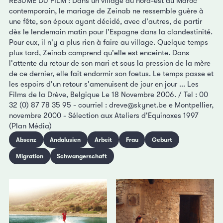
RESUME DU FILM : Dans un village du nord-est du Maroc
contemporain, le mariage de Zeinab ne ressemble guère à
une fête, son époux ayant décidé, avec d'autres, de partir
dès le lendemain matin pour l'Espagne dans la clandestinité.
Pour eux, il n'y a plus rien à faire au village. Quelque temps
plus tard, Zeinab comprend qu'elle est enceinte. Dans
l'attente du retour de son mari et sous la pression de la mère
de ce dernier, elle fait endormir son foetus. Le temps passe et
les espoirs d'un retour s'amenuisent de jour en jour ... Les
Films de la Drève, Belgique Le 18 Novembre 2006. / Tel : 00
32 (0) 87 78 35 95 - courriel : dreve@skynet.be e Montpellier,
novembre 2000 - Sélection aux Ateliers d'Equinoxes 1997
(Plan Média)
Absenz
Andalusien
Arbeit
Frau
Geburt
Migration
Schwangerschaft