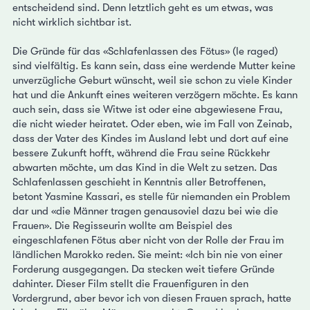
entscheidend sind. Denn letztlich geht es um etwas, was
nicht wirklich sichtbar ist.
Die Gründe für das «Schlafenlassen des Fötus» (le raged)
sind vielfältig. Es kann sein, dass eine werdende Mutter keine
unverzügliche Geburt wünscht, weil sie schon zu viele Kinder
hat und die Ankunft eines weiteren verzögern möchte. Es kann
auch sein, dass sie Witwe ist oder eine abgewiesene Frau,
die nicht wieder heiratet. Oder eben, wie im Fall von Zeinab,
dass der Vater des Kindes im Ausland lebt und dort auf eine
bessere Zukunft hofft, während die Frau seine Rückkehr
abwarten möchte, um das Kind in die Welt zu setzen. Das
Schlafenlassen geschieht in Kenntnis aller Betroffenen,
betont Yasmine Kassari, es stelle für niemanden ein Problem
dar und «die Männer tragen genausoviel dazu bei wie die
Frauen». Die Regisseurin wollte am Beispiel des
eingeschlafenen Fötus aber nicht von der Rolle der Frau im
ländlichen Marokko reden. Sie meint: «Ich bin nie von einer
Forderung ausgegangen. Da stecken weit tiefere Gründe
dahinter. Dieser Film stellt die Frauenfiguren in den
Vordergrund, aber bevor ich von diesen Frauen sprach, hatte