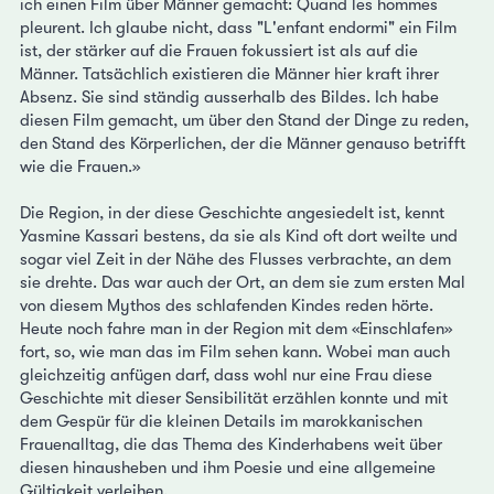
ich einen Film über Männer gemacht: Quand les hommes
pleurent. Ich glaube nicht, dass "L'enfant endormi" ein Film
ist, der stärker auf die Frauen fokussiert ist als auf die
Männer. Tatsächlich existieren die Männer hier kraft ihrer
Absenz. Sie sind ständig ausserhalb des Bildes. Ich habe
diesen Film gemacht, um über den Stand der Dinge zu reden,
den Stand des Körperlichen, der die Männer genauso betrifft
wie die Frauen.»
Die Region, in der diese Geschichte angesiedelt ist, kennt
Yasmine Kassari bestens, da sie als Kind oft dort weilte und
sogar viel Zeit in der Nähe des Flusses verbrachte, an dem
sie drehte. Das war auch der Ort, an dem sie zum ersten Mal
von diesem Mythos des schlafenden Kindes reden hörte.
Heute noch fahre man in der Region mit dem «Einschlafen»
fort, so, wie man das im Film sehen kann. Wobei man auch
gleichzeitig anfügen darf, dass wohl nur eine Frau diese
Geschichte mit dieser Sensibilität erzählen konnte und mit
dem Gespür für die kleinen Details im marokkanischen
Frauenalltag, die das Thema des Kinderhabens weit über
diesen hinausheben und ihm Poesie und eine allgemeine
Gültigkeit verleihen.