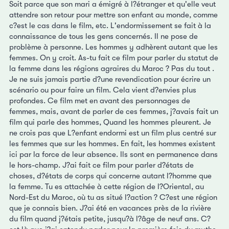
Soit parce que son mari a émigré à l?étranger et qu'elle veut
attendre son retour pour mettre son enfant au monde, comme
c?est le cas dans le film, etc. L'endormissement se fait à la
connaissance de tous les gens concernés. Il ne pose de
problème à personne. Les hommes y adhèrent autant que les
femmes. On y croit. As-tu fait ce film pour parler du statut de
la femme dans les régions agraires du Maroc ? Pas du tout .
Je ne suis jamais partie d?une revendication pour écrire un
scénario ou pour faire un film. Cela vient d?envies plus
profondes. Ce film met en avant des personnages de
femmes, mais, avant de parler de ces femmes, j?avais fait un
film qui parle des hommes, Quand les hommes pleurent. Je
ne crois pas que L?enfant endormi est un film plus centré sur
les femmes que sur les hommes. En fait, les hommes existent
ici par la force de leur absence. Ils sont en permanence dans
le hors-champ. J?ai fait ce film pour parler d?états de
choses, d?états de corps qui concerne autant l?homme que
la femme. Tu es attachée à cette région de l?Oriental, au
Nord-Est du Maroc, où tu as situé l?action ? C?est une région
que je connais bien. J?ai été en vacances près de la rivière
du film quand j?étais petite, jusqu?à l?âge de neuf ans. C?