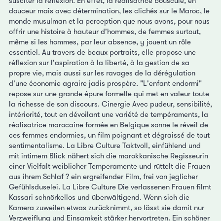
susciter la réflexion. En effet, la réalisatrice bouscule, en
douceur mais avec détermination, les clichés sur le Maroc, le
monde musulman et la perception que nous avons, pour nous
offrir une histoire à hauteur d'hommes, de femmes surtout,
même si les hommes, par leur absence, y jouent un rôle
essentiel. Au travers de beaux portraits, elle propose une
réflexion sur l'aspiration à la liberté, à la gestion de sa
propre vie, mais aussi sur les ravages de la dérégulation
d'une économie agraire jadis prospère. "L'enfant endormi"
repose sur une grande épure formelle qui met en valeur toute
la richesse de son discours. Cinergie Avec pudeur, sensibilité,
intériorité, tout en dévoilant une variété de tempéraments, la
réalisatrice marocaine formée en Belgique sonne le réveil de
ces femmes endormies, un film poignant et dégraissé de tout
sentimentalisme. La Libre Culture Taktvoll, einfühlend und
mit intimem Blick nähert sich die marokkanische Regisseurin
einer Vielfalt weiblicher Temperamente und rüttelt die Frauen
aus ihrem Schlaf ? ein ergreifender Film, frei von jeglicher
Gefühlsduselei. La Libre Culture Die verlassenen Frauen filmt
Kassari schnörkellos und überwältigend. Wenn sich die
Kamera zuweilen etwas zurücknimmt, so lässt sie damit nur
Verzweiflung und Einsamkeit stärker hervortreten. Ein schöner