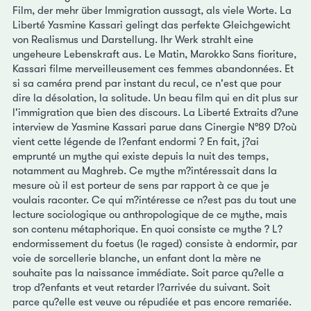
Film, der mehr über Immigration aussagt, als viele Worte. La
Liberté Yasmine Kassari gelingt das perfekte Gleichgewicht
von Realismus und Darstellung. Ihr Werk strahlt eine
ungeheure Lebenskraft aus. Le Matin, Marokko Sans fioriture,
Kassari filme merveilleusement ces femmes abandonnées. Et
si sa caméra prend par instant du recul, ce n'est que pour
dire la désolation, la solitude. Un beau film qui en dit plus sur
l'immigration que bien des discours. La Liberté Extraits d?une
interview de Yasmine Kassari parue dans Cinergie N°89 D?où
vient cette légende de l?enfant endormi ? En fait, j?ai
emprunté un mythe qui existe depuis la nuit des temps,
notamment au Maghreb. Ce mythe m?intéressait dans la
mesure où il est porteur de sens par rapport à ce que je
voulais raconter. Ce qui m?intéresse ce n?est pas du tout une
lecture sociologique ou anthropologique de ce mythe, mais
son contenu métaphorique. En quoi consiste ce mythe ? L?
endormissement du foetus (le raged) consiste à endormir, par
voie de sorcellerie blanche, un enfant dont la mère ne
souhaite pas la naissance immédiate. Soit parce qu?elle a
trop d?enfants et veut retarder l?arrivée du suivant. Soit
parce qu?elle est veuve ou répudiée et pas encore remariée.