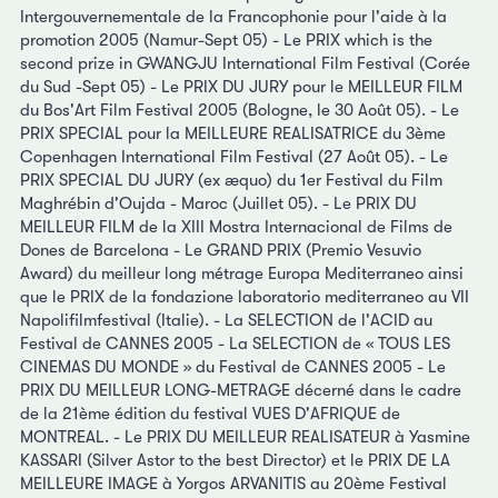
Intergouvernementale de la Francophonie pour l'aide à la
promotion 2005 (Namur-Sept 05) - Le PRIX
which is the
second prize in GWANGJU International Film Festival (Corée
du Sud -Sept 05) - Le PRIX DU JURY pour le MEILLEUR FILM
du Bos'Art Film Festival 2005 (Bologne, le 30 Août 05). - Le
PRIX SPECIAL pour la MEILLEURE REALISATRICE du 3ème
Copenhagen International Film Festival (27 Août 05). - Le
PRIX SPECIAL DU JURY (ex æquo) du 1er Festival du Film
Maghrébin d'Oujda - Maroc (Juillet 05). - Le PRIX DU
MEILLEUR FILM de la XIII Mostra Internacional de Films de
Dones de Barcelona - Le GRAND PRIX (Premio Vesuvio
Award) du meilleur long métrage Europa Mediterraneo ainsi
que le PRIX de la fondazione laboratorio mediterraneo au VII
Napolifilmfestival (Italie). - La SELECTION de l'ACID au
Festival de CANNES 2005 - La SELECTION de « TOUS LES
CINEMAS DU MONDE » du Festival de CANNES 2005 - Le
PRIX DU MEILLEUR LONG-METRAGE décerné dans le cadre
de la 21ème édition du festival VUES D'AFRIQUE de
MONTREAL. - Le PRIX DU MEILLEUR REALISATEUR à Yasmine
KASSARI (Silver Astor to the best Director) et le PRIX DE LA
MEILLEURE IMAGE à Yorgos ARVANITIS au 20ème Festival