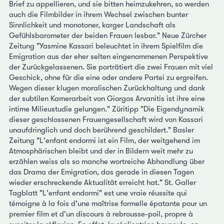
Brief zu appellieren, und sie bitten heimzukehren, so werden
auch die Filmbilder in ihrem Wechsel zwischen bunter
Sinnlichkeit und monotoner, karger Landschaft als
Gefühlsbarometer der beiden Frauen lesbar." Neue Zürcher
Zeitung "Yasmine Kassari beleuchtet in ihrem Spielfilm die
Emigration aus der eher selten eingenommenen Perspektive
der Zurückgelassenen. Sie porträtiert die zwei Frauen mit viel
Geschick, ohne für die eine oder andere Partei zu ergreifen.
Wegen dieser klugen moralischen Zurückhaltung und dank
der subtilen Kamerarbeit von Giorgos Arvanitis ist ihre eine
intime Milieustudie gelungen." Züritipp "Die Eigendynamik
dieser geschlossenen Frauengesellschaft wird von Kassari
unaufdringlich und doch berührend geschildert." Basler
Zeitung "L'enfant endormi ist ein Film, der weitgehend im
Atmosphärischen bleibt und der in Bildern weit mehr zu
erzählen weiss als so manche wortreiche Abhandlung über
das Drama der Emigration, das gerade in diesen Tagen
wieder erschreckende Aktualität erreicht hat." St. Galler
Tagblatt "L'enfant endormi" est une vraie réussite qui
témoigne à la fois d'une maîtrise formelle épatante pour un
premier film et d'un discours à rebrousse-poil, propre à