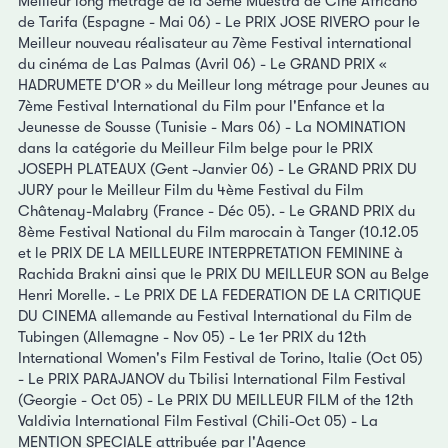
Meilleur long métrage de la 3ème Muestra de Cine Africano
de Tarifa (Espagne - Mai 06) - Le PRIX JOSE RIVERO pour le
Meilleur nouveau réalisateur au 7ème Festival international
du cinéma de Las Palmas (Avril 06) - Le GRAND PRIX «
HADRUMETE D'OR » du Meilleur long métrage pour Jeunes au
7ème Festival International du Film pour l'Enfance et la
Jeunesse de Sousse (Tunisie - Mars 06) - La NOMINATION
dans la catégorie du Meilleur Film belge pour le PRIX
JOSEPH PLATEAUX (Gent -Janvier 06) - Le GRAND PRIX DU
JURY pour le Meilleur Film du 4ème Festival du Film
Châtenay-Malabry (France - Déc 05). - Le GRAND PRIX du
8ème Festival National du Film marocain à Tanger (10.12.05
et le PRIX DE LA MEILLEURE INTERPRETATION FEMININE à
Rachida Brakni ainsi que le PRIX DU MEILLEUR SON au Belge
Henri Morelle. - Le PRIX DE LA FEDERATION DE LA CRITIQUE
DU CINEMA allemande au Festival International du Film de
Tubingen (Allemagne - Nov 05) - Le 1er PRIX du 12th
International Women's Film Festival de Torino, Italie (Oct 05)
- Le PRIX PARAJANOV du Tbilisi International Film Festival
(Georgie - Oct 05) - Le PRIX DU MEILLEUR FILM of the 12th
Valdivia International Film Festival (Chili-Oct 05) - La
MENTION SPECIALE attribuée par l'Agence