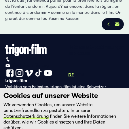
est là que j?ai entendu parler pour la première fois du mythe
de l?enfant endormi. Aujourd?hui encore, dans la région, on
continue à « endormir » comme on le montre dans le film. On
y croit dur comme fer. Yasmine Kassari
Datenschutzbestimmungen
Impressum
+41 (0)56 430 12 30
info@trigon-film.org
DE
FR
EN
trigon-film
Weltkino vom Feinsten. trigon-film ist eine Schweizer
Filmstiftung, die seit 1988 sorgfältig ausgewählte Filme aus
Cookies auf unserer Website
Lateinamerika, Asien, Afrika und dem östlichen Europa im
Wir verwenden Cookies, um unsere Website
Kino herausbringt und eine eigene DVD-Edition sowie die
benutzerfreundlich zu gestalten. In unserer
Streaming-Plattform filmingo betreibt.
Datenschutzerklärung
finden Sie weitere Informationen
darüber, wie wir Cookies einsetzen und Ihre Daten
schützen.