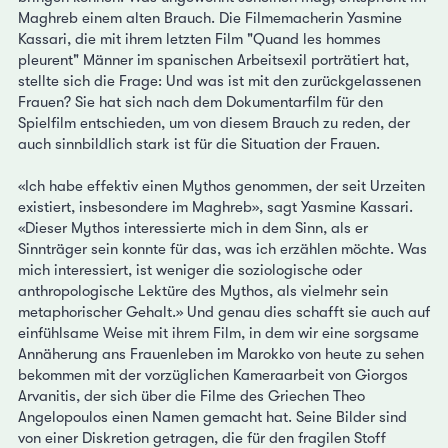
Maghreb einem alten Brauch. Die Filmemacherin Yasmine
Kassari, die mit ihrem letzten Film "Quand les hommes
pleurent" Männer im spanischen Arbeitsexil porträtiert hat,
stellte sich die Frage: Und was ist mit den zurückgelassenen
Frauen? Sie hat sich nach dem Dokumentarfilm für den
Spielfilm entschieden, um von diesem Brauch zu reden, der
auch sinnbildlich stark ist für die Situation der Frauen.
«Ich habe effektiv einen Mythos genommen, der seit Urzeiten
existiert, insbesondere im Maghreb», sagt Yasmine Kassari.
«Dieser Mythos interessierte mich in dem Sinn, als er
Sinnträger sein konnte für das, was ich erzählen möchte. Was
mich interessiert, ist weniger die soziologische oder
anthropologische Lektüre des Mythos, als vielmehr sein
metaphorischer Gehalt.» Und genau dies schafft sie auch auf
einfühlsame Weise mit ihrem Film, in dem wir eine sorgsame
Annäherung ans Frauenleben im Marokko von heute zu sehen
bekommen mit der vorzüglichen Kameraarbeit von Giorgos
Arvanitis, der sich über die Filme des Griechen Theo
Angelopoulos einen Namen gemacht hat. Seine Bilder sind
von einer Diskretion getragen, die für den fragilen Stoff