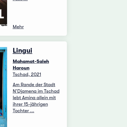
Mehr
Lingui
Mahamat-Saleh
Haroun
Tschad, 2021
Am Rande der Stadt
N’Djamena im Tschad
lebt Amina allein mit
ihrer 15-jährigen
Tochter ...