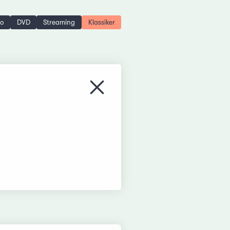
no
DVD
Streaming
Klassiker
Menü schliessen