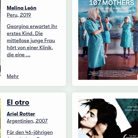
Melina León
Peru, 2019
Georgina erwartet ihr
erstes Kind. Die
mittellose junge Frau
hört von einer Klinik,
die eine ...
Mehr
El otro
Ariel Rotter
Argentinien, 2007
Für den 46-jährigen