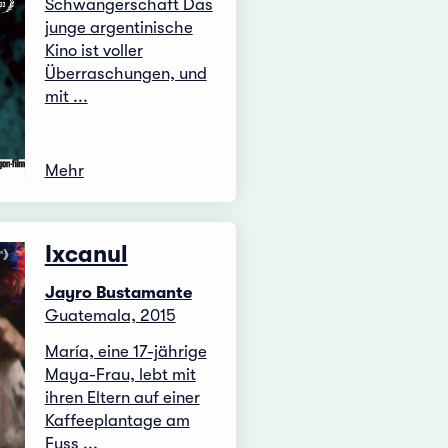
Schwangerschaft Das
junge argentinische
Kino ist voller
Überraschungen, und
mit ...
Mehr
Ixcanul
Jayro Bustamante
Guatemala, 2015
María, eine 17-jährige
Maya-Frau, lebt mit
ihren Eltern auf einer
Kaffeeplantage am
Fuss ...