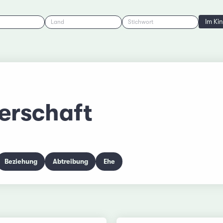
Im Ki
Land
Stichwort
erschaft
Beziehung
Abtreibung
Ehe