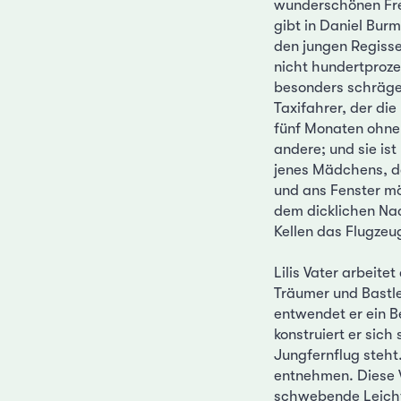
wunderschönen Fre
gibt in Daniel Burm
den jungen Regiss
nicht hundertproze
besonders schrägen
Taxifahrer, der die
fünf Monaten ohne 
andere; und sie ist
jenes Mädchens, da
und ans Fenster mö
dem dicklichen Na
Kellen das Flugzeu
Lilis Vater arbeite
Träumer und Bastler
entwendet er ein B
konstruiert er sich
Jungfernflug steht.
entnehmen. Diese V
schwebende Leichti