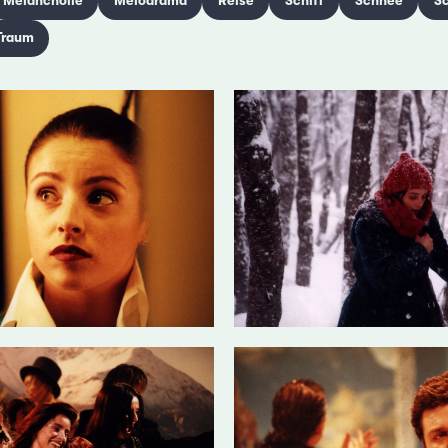
Melancholie
Melodrama
Reise
Schiff
Schnee
S
Traum