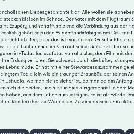
lancholischen Liebesgeschichte klar: Alle wollen sie abheben
d stecken bleiben im Schnee. Der Vater mit dem Flugtraum er
aint Exupéry und schafft spielend die Verbindung aus der H
iesslich gehört er zu den Widerstandsfähigen am Ort. Er ist 
gerechtigkeiten, aber das ist eine andere Geschichte, eine
ss er die LacherInnen im Kino auf seiner Seite hat. Teresa un
guren in «Todas las azafatas van al cielo», dem Film mit de
ihre Erdung verloren. Sie schwebt durch die Lüfte, ist unge
es Lebns müde. Er hat mit einer Stewardess zusammen geleb
dingtem Tod allein wie ein trauriger Braunbär, der seinen An
in Ushuaia, wo man nie so sicher ist, ob man da am Anfang
en sich die beiden, und sie tun dies ausgerechnet in dem Mo
sen haben, aus dem Leben auszusteigen. Es ist als würde Da
ühlten Rändern her zur Wärme des Zusammenseins zurücktas