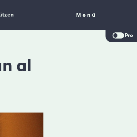
ützen
Menü
Menü
Pro
n al