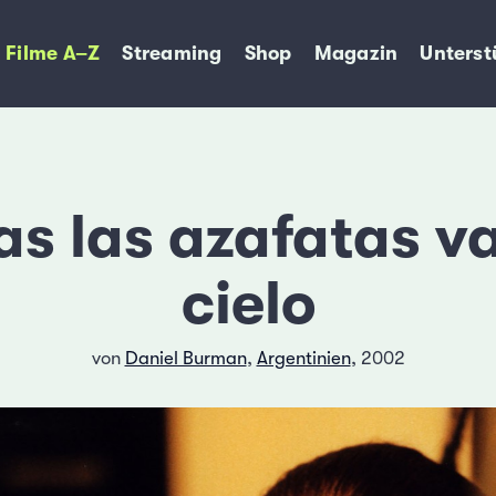
Filme A–Z
Streaming
Shop
Magazin
Unterst
as las azafatas va
cielo
von
Daniel Burman
,
Argentinien
, 2002