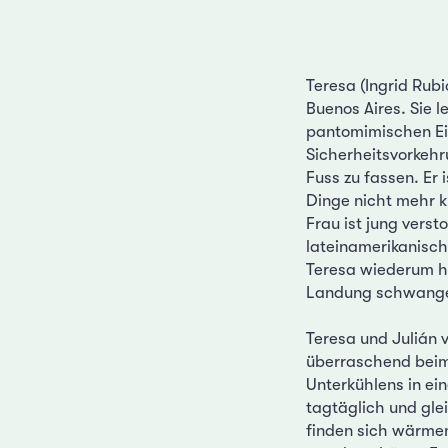
Teresa (Ingrid Rub
Buenos Aires. Sie 
pantomimischen Ein
Sicherheitsvorkehr
Fuss zu fassen. Er 
Dinge nicht mehr kl
Frau ist jung verst
lateinamerikanisch
Teresa wiederum hat
Landung schwanger
Teresa und Julián 
überraschend beim 
Unterkühlens in ei
tagtäglich und gle
finden sich wärmen