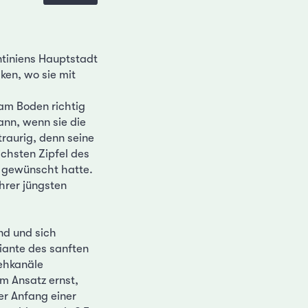
ntiniens Hauptstadt
ken, wo sie mit
am Boden richtig
ann, wenn sie die
traurig, denn seine
ichsten Zipfel des
s gewünscht hatte.
hrer jüngsten
nd und sich
iante des sanften
sehkanäle
im Ansatz ernst,
er Anfang einer