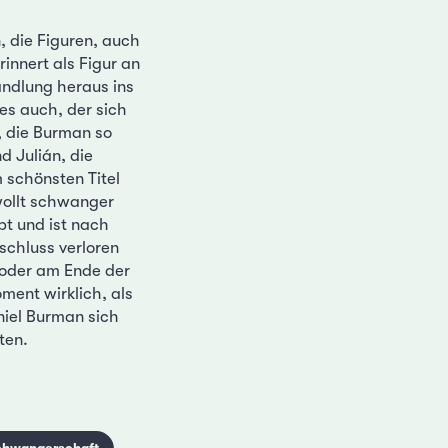
, die Figuren, auch
innert als Figur an
andlung heraus ins
es auch, der sich
, die Burman so
d Julián, die
m schönsten Titel
wollt schwanger
t und ist nach
schluss verloren
 oder am Ende der
ment wirklich, als
niel Burman sich
ten.