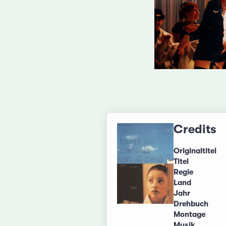
Credits
Originaltitel
Titel
Regie
Land
Jahr
Drehbuch
Montage
Musik