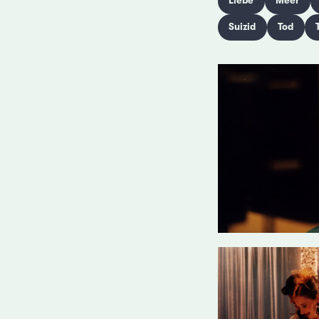
Liebe
Meer
Suizid
Tod