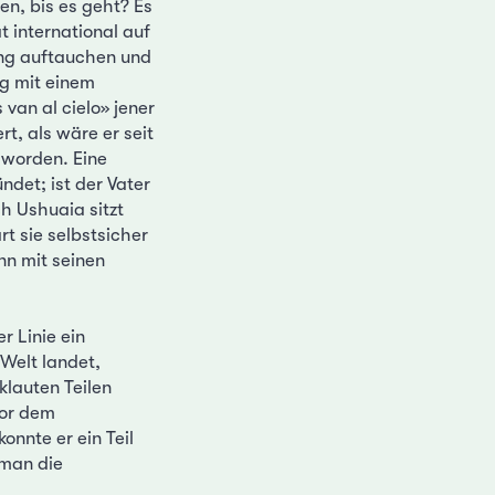
, bis es geht? Es
t international auf
ung auftauchen und
ng mit einem
van al cielo» jener
t, als wäre er seit
 worden. Eine
ndet; ist der Vater
h Ushuaia sitzt
t sie selbstsicher
n mit seinen
r Linie ein
 Welt landet,
lauten Teilen
vor dem
onnte er ein Teil
rman die