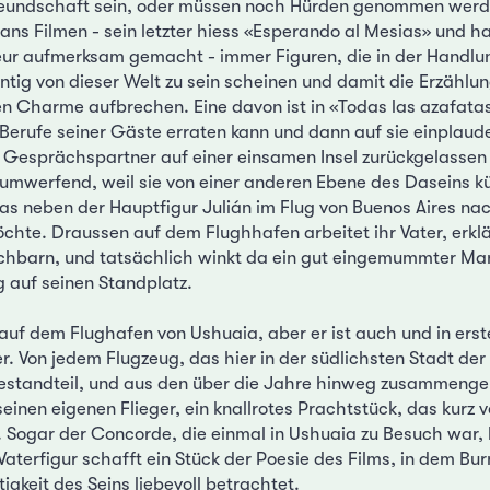
undschaft sein, oder müssen noch Hürden genommen werden
ans Filmen - sein letzter hiess «Esperando al Mesias» und ha
eur aufmerksam gemacht - immer Figuren, die in der Handl
ntig von dieser Welt zu sein scheinen und damit die Erzählu
 Charme aufbrechen. Eine davon ist in «Todas las azafatas 
 Berufe seiner Gäste erraten kann und dann auf sie einplauder
Gesprächspartner auf einer einsamen Insel zurückgelassen
 umwerfend, weil sie von einer anderen Ebene des Daseins kü
s neben der Hauptfigur Julián im Flug von Buenos Aires nac
chte. Draussen auf dem Flughhafen arbeitet ihr Vater, erklär
chbarn, und tatsächlich winkt da ein gut eingemummter Man
g auf seinen Standplatz.
t auf dem Flughafen von Ushuaia, aber er ist auch und in erste
. Von jedem Flugzeug, das hier in der südlichsten Stadt der
estandteil, und aus den über die Jahre hinweg zusammengek
 seinen eigenen Flieger, ein knallrotes Prachtstück, das kurz 
 Sogar der Concorde, die einmal in Ushuaia zu Besuch war, k
aterfigur schafft ein Stück der Poesie des Films, in dem Bu
gkeit des Seins liebevoll betrachtet.