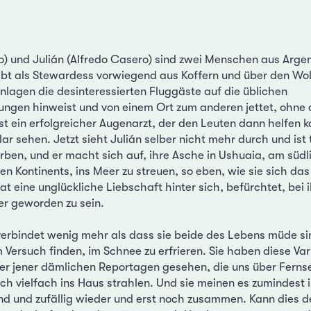
io) und Julián (Alfredo Casero) sind zwei Menschen aus Arge
lebt als Stewardess vorwiegend aus Koffern und über den Wol
lagen die desinteressierten Fluggäste auf die üblichen
ungen hinweist und von einem Ort zum anderen jettet, ohne 
ist ein erfolgreicher Augenarzt, der den Leuten dann helfen k
ar sehen. Jetzt sieht Julián selber nicht mehr durch und ist 
orben, und er macht sich auf, ihre Asche in Ushuaia, am südl
en Kontinents, ins Meer zu streuen, so eben, wie sie sich da
 eine unglückliche Liebschaft hinter sich, befürchtet, bei i
 geworden zu sein.
verbindet wenig mehr als dass sie beide des Lebens müde si
Versuch finden, im Schnee zu erfrieren. Sie haben diese Var
ner jener dämlichen Reportagen gesehen, die uns über Fern
ich vielfach ins Haus strahlen. Und sie meinen es zumindest 
d und zufällig wieder und erst noch zusammen. Kann dies d