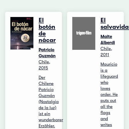
El
El
botón
salvavida
de
Maite
nácar
Alberdi
Chile,
Patricio
2011
Guzmán
Chile,
Mauricio
2015
is a
lifeguard
Der
who
Chilene
loves
Patricio
order. He
Guzmán
puts out
(Nostalgia
all the
de la luz)
flags
ist ein
and
wunderbarer
writes
Erzähler.