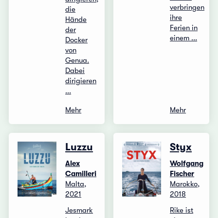
verbringen
die
ihre
Hände
Ferien in
der
einem ...
Docker
von
Genua.
Dabei
dirigieren
...
Mehr
Mehr
Luzzu
Styx
Alex
Wolfgang
Camilleri
Fischer
Malta,
Marokko,
2021
2018
Jesmark
Rike ist