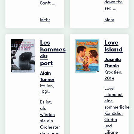
down the
Sanft ...
sea ...
Mehr
Mehr
Les
Love
hommes
Island
du
Jasmila
port
Zbanic
Kroatien,
Alain
2014
Tanner
Italien,
Love
1994
Island ist
eine
Es ist,
sommerliche
als
Komödie.
würden
Grebo
sie ein
und
Orchester
Liliane
dirigieren,