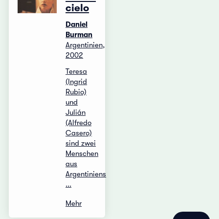
cielo
Daniel
Burman
Argentinien,
2002
Teresa
(Ingrid
Rubio)
und
Julián
(Alfredo
Casero)
sind zwei
Menschen
aus
Argentiniens
...
Mehr