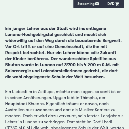
Streaming
DVD
Ein junger Lehrer aus der Stadt wird ins entlegene
Lunana-Hochgebirgstal geschickt und macht sich
widerwillig auf den Weg durch die bezaubernde Bergwelt.
Vor Ort trifft er auf eine Gemeinschaft, die ihn mit
Respekt betrachtet. Nur ein Lehrer könne «die Zukunft
der Kinder berühren». Der wunderschöne Spielfilm aus
Bhutan wurde in Lunana auf 3'700 bis 4'200 m ü.M. mit
Solarenergie und LaiendarstellerInnen gedreht, die dort
die wohl abgelegenste Schule der Welt besuchen.
Ein Liebesfilm in Zeitlupe, möchte man sagen, so sanft ist er
in seinen Annäherungen. Ugyen lebt in Thimphu, der
Hauptstadt Bhutans. Eigentlich träumt er davon, nach
Australien auszuwandern und dort als Musiker Karriere zu
machen. Doch er wird dazu verknurrt, sein letztes Lehrjahr als
Lehrer in Lunana zu verbringen. Dort steht im Dorf Lhedi
(3'730 M.ü.M.) die wohl abgelegenste Schule der Welt, warten