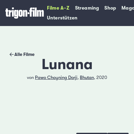
Filme A–Z
Streaming
Shop
Maga
Unterstützen
Alle Filme
Lunana
von
Pawo Choyning Dorji
,
Bhutan
, 2020