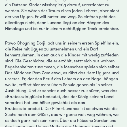
ein Dutzend Kinder wissbegierig darauf, unterrichtet zu
werden. Sie wären der Traum eines jeden Lehrers, aber nicht
der von Ugyen. Er will runter und weg. So einfach geht das
allerdings nicht, denn Lunana liegt an den Hängen des
Himalaya und ist nur in einem achttägigen Treck erreichbar.
Pawo Choyning Dorji lädt uns in seinem ersten Spielfilm ein,
die Reise mit Ugyen zu unternehmen und ein Dorf
kennenzulernen, in dem auch die Kinder mit wenig zufrieden
sind. Die Geschichte, die er erzählt, setzt sich aus wahren
Begebenheiten zusammen, die Menschen spielen sich selber.
Das Mädchen Pem Zam etwa, es rührt das Herz Ugyens und
unseres. Er, der den Beruf des Lehrers an den Nagel hängen
wollte, erfährt hier mehr übers Schule geben als in seiner
Ausbildung. Und er scheint auch besser zu spüren, was das
«Bruttosozialglück» bedeutet, das der König seinem Land
verordnet hat und höher gewichtet als das
Bruttosozialprodukt. Der Film «Lunana» ist so etwas wie die
Suche nach dem Glück, das wir gerne weit weg wähnen, wo
es doch ganz nah sein kann. Über die hübsche Sandon und
ihre Lieder lernt Ugyen Mythen des Gebirges kennen und