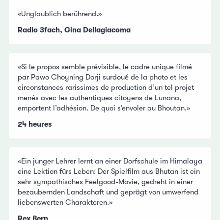
«Unglaublich berührend.»
Radio 3fach, Gina Dellagiacoma
«Si le propos semble prévisible, le cadre unique filmé
par Pawo Choyning Dorji surdoué de la photo et les
circonstances rarissimes de production d’un tel projet
menés avec les authentiques citoyens de Lunana,
emportent l’adhésion. De quoi s’envoler au Bhoutan.»
24 heures
«Ein junger Lehrer lernt an einer Dorfschule im Himalaya
eine Lektion fürs Leben: Der Spielfilm aus Bhutan ist ein
sehr sympathisches Feelgood-Movie, gedreht in einer
bezaubernden Landschaft und geprägt von umwerfend
liebenswerten Charakteren.»
Rex Bern