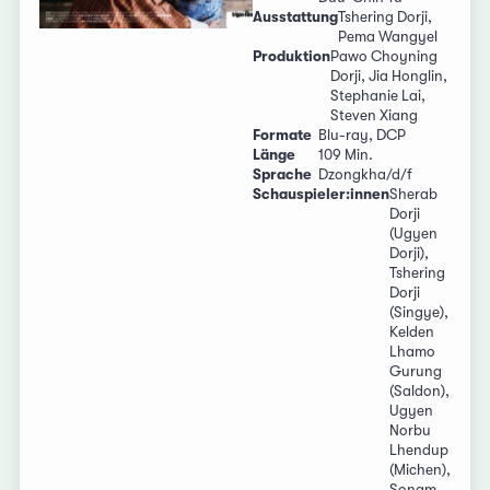
Ausstattung
Tshering Dorji,
Pema Wangyel
Produktion
Pawo Choyning
Dorji, Jia Honglin,
Stephanie Lai,
Steven Xiang
Formate
Blu-ray, DCP
Länge
109 Min.
Sprache
Dzongkha/d/f
Schauspieler:innen
Sherab
Dorji
(Ugyen
Dorji),
Tshering
Dorji
(Singye),
Kelden
Lhamo
Gurung
(Saldon),
Ugyen
Norbu
Lhendup
(Michen),
Sonam