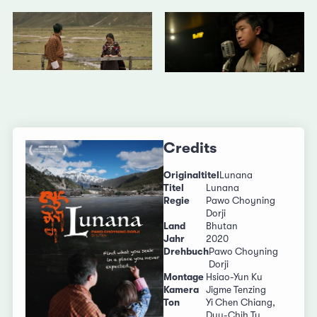
Credits
Originaltitel
Lunana
Titel
Lunana
Regie
Pawo Choyning
Dorji
Land
Bhutan
Jahr
2020
Drehbuch
Pawo Choyning
Dorji
Montage
Hsiao-Yun Ku
Kamera
Jigme Tenzing
Ton
Yi Chen Chiang,
Duu-Chih Tu