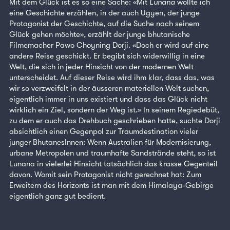
Mit dem Glück ist es so eine Sache: «Mit
Lunana
wollte ich
eine Geschichte erzählen, in der auch Ugyen, der junge
Protagonist der Geschichte, auf die Suche nach seinem
Glück gehen möchte», erzählt der junge bhutanische
Filmemacher Pawo Choyning Dorji. «Doch er wird auf eine
andere Reise geschickt. Er begibt sich widerwillig in eine
Welt, die sich in jeder Hinsicht von der modernen Welt
unterscheidet. Auf dieser Reise wird ihm klar, dass das, was
wir so verzweifelt in der äusseren materiellen Welt suchen,
eigentlich immer in uns existiert und dass das Glück nicht
wirklich ein Ziel, sondern der Weg ist.» In seinem Regiedebüt,
zu dem er auch das Drehbuch geschrieben hatte, suchte Dorji
absichtlich einen Gegenpol zur Traumdestination vieler
junger BhutanesInnen: Wenn Australien für Modernisierung,
urbane Metropolen und traumhafte Sandstrände steht, so ist
Lunana in vielerlei Hinsicht tatsächlich das krasse Gegenteil
davon. Womit sein Protagonist nicht gerechnet hat: Zum
Erweitern des Horizonts ist man mit dem Himalaya-Gebirge
eigentlich ganz gut bedient.