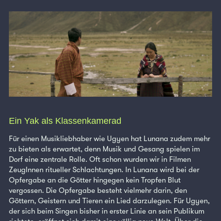
Ein Yak als Klassenkamerad
Für einen Musikliebhaber wie Ugyen hat Lunana zudem mehr
zu bieten als erwartet, denn Musik und Gesang spielen im
Dorf eine zentrale Rolle. Oft schon wurden wir in Filmen
ZeugInnen ritueller Schlachtungen. In Lunana wird bei der
Opfergabe an die Götter hingegen kein Tropfen Blut
vergossen. Die Opfergabe besteht vielmehr darin, den
Göttern, Geistern und Tieren ein Lied darzulegen. Für Ugyen,
der sich beim Singen bisher in erster Linie an sein Publikum