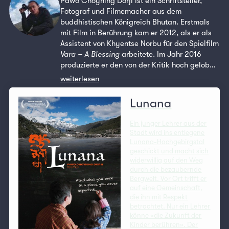
Pawo Choyning Dorji ist ein Schriftsteller,
Fotograf und Filmemacher aus dem
buddhistischen Königreich Bhutan. Erstmals
mit Film in Berührung kam er 2012, als er als
Assistent von Khyentse Norbu für den Spielfilm
Vara – A Blessing
arbeitete. Im Jahr 2016
produzierte er den von der Kritik hoch gelob…
weiterlesen
Lunana
Ein junger Lehrer aus der
Stadt wird ins entlegene
Lunana-Hochgebirgstal
geschickt und macht sich
widerwillig auf den Weg
durch die bezaubernde
Bergwelt. Vor Ort trifft er
auf eine Gemeinschaft,
die ihn mit Respekt
betrachtet. Nur ein Lehrer
könne «die Zukunft der
Kinder berühren». Der