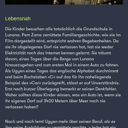
Lebensnah
Die Kinder besuchen alle tatsächlich die Grundschule in
Lunana. Pem Zams zerrüttete Familiengeschichte, wie sie im
Film dargestellt wird, entspricht wahren Begebenheiten. Da
sie ihr abgelegenes Dorf nie verlassen hat, hat sie weder
Elektrizität noch das Internet kennen gelernt. Sie träumt
davon, eines Tages über die Berge von Lunana
hinauszugehen und zum ersten Mal in einem Auto zu fahren.
Als Ugyen eines Tages das englische Alphabet durchnimmt
und beim Buchstaben «C» auf das für ihn naheliegende
Beispiel des «Car» zurückgreift, stösst er auf Unverständnis.
Erst nach kurzer Überlegung bemerkt er seinen Denkfehler.
Woher sollten diese Kinder wissen, was ein Auto ist, wenn sie
ihr eigenes Dorf auf 3400 Metern über Meer noch nie
verlassen haben?
Nach und nach lernt Ugyen mehr über seinen Beruf, als es
ihm seine Ausbildung zu vermitteln mochte. «Jeder hat ein