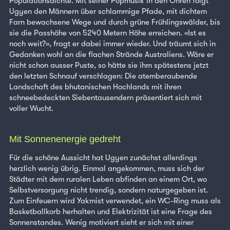
Populationsdichte. Mit seiner Popmusik in den Ohren folgt
Ugyen den Männern über schlammige Pfade, mit dichtem
Farn bewachsene Wege und durch grüne Frühlingswälder, bis
sie die Passhöhe von 5240 Metern Höhe erreichen. «Ist es
noch weit?», fragt er dabei immer wieder. Und träumt sich in
Gedanken wohl an die flachen Strände Australiens. Wäre er
nicht schon ausser Puste, so hätte sie ihm spätestens jetzt
den letzten Schnauf verschlagen: Die atemberaubende
Landschaft des bhutanischen Hochlands mit ihren
schneebedeckten Siebentausendern präsentiert sich mit
voller Wucht.
Mit Sonnenenergie gedreht
Für die schöne Aussicht hat Ugyen zunächst allerdings
herzlich wenig übrig. Einmal angekommen, muss sich der
Städter mit dem ruralen Leben abfinden an einem Ort, wo
Selbstversorgung nicht trendig, sondern naturgegeben ist.
Zum Einfeuern wird Yakmist verwendet, ein WC-Ring muss als
Basketballkorb herhalten und Elektrizität ist eine Frage des
Sonnenstandes. Wenig motiviert sieht er sich mit einer