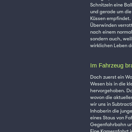
Schnitzeln eine Ba
und gerade um die 
Küssen empfindet. 
Überwinden verrott
nach einem normale
sondern auch, wei
wirklichen Leben 
Im Fahrzeug bra
Doch zuerst ein Wo
Wesen bis in die k
hervorgehoben. Das
wovon die aktuelle
wir uns in Subtrac
Inhaberin die jung
eines Staus von Fa
Gegenfahrbahn unte
Eine Kamerafahrt i