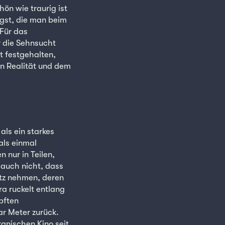
ön wie traurig ist
gst, die man beim
Für das
r die Sehnsucht
t festgehalten,
n Realität und dem
als ein starkes
als einmal
 nur in Teilen,
 auch nicht, dass
atz nehmen, deren
ra ruckelt entlang
pften
ar Meter zurück.
anischen Kino seit