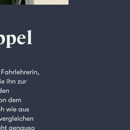
ppel
 Fahrlehrerin,
e ihn zur
nden
von dem
eh wie aus
 vergleichen
eht genauso