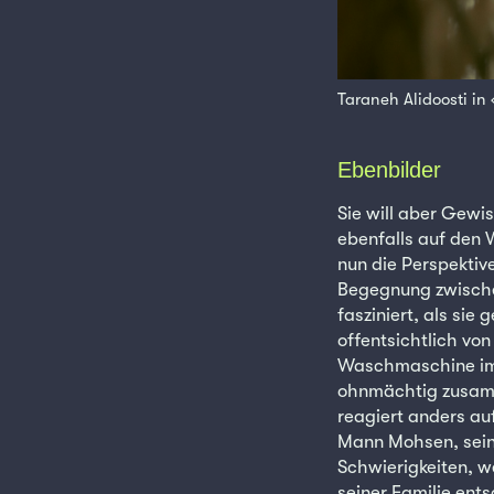
Taraneh Alidoosti in
Ebenbilder
Sie will aber Gewis
ebenfalls auf den
nun die Perspektiv
Begegnung zwischen
fasziniert, als si
offentsichtlich von
Waschmaschine im H
ohnmächtig zusamme
reagiert anders au
Mann Mohsen, sein 
Schwierigkeiten, we
seiner Familie ents