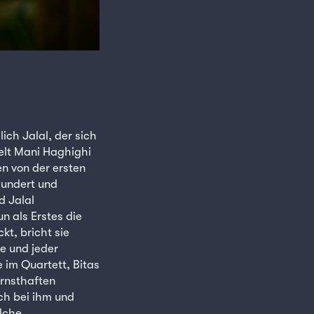
ich Jalal, der sich
elt Mani Haghighi
n von der ersten
wundert und
d Jalal
n als Erstes die
kt, bricht sie
e und jeder
 im Quartett, Bitas
ernsthaften
ich bei ihm und
olche