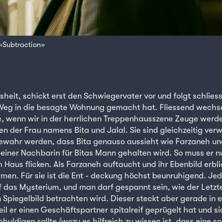
 «Subtraction»
sheit, schickt erst den Schwiegervater vor und folgt schliessl
 Weg in die besagte Wohnung gemacht hat. Fliessend wechs
e, wenn wir in der herrlichen Treppenhausszene Zeuge werde
 der Frau namens Bita und Jalal. Sie sind gleichzeitig ver
e gewahr werden, dass Bita genauso aussieht wie Farzaneh un
 einer Nachbarin für Bitas Mann gehalten wird. So muss er nu
aus flicken. Als Farzaneh auftaucht und ihr Ebenbild erblic
n. Für sie ist die Ent - deckung höchst beunruhigend. Jed
f das Mysterium, und man darf gespannt sein, wie der Letzte
Spiegelbild betrachten wird. Dieser steckt aber gerade in 
il er einen Geschäftspartner spitalreif geprügelt hat und s
chuldigen sollte (wozu es hilfreich zu wissen ist, dass eine s