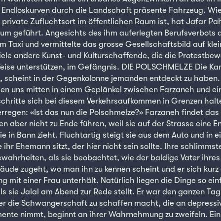
 Endloskurven durch die Landschaft präsente Fahrzeug. Wie
private Zufluchtsort im öffentlichen Raum ist, hat Jafar Pah
m geführt. Angesichts des ihm auferlegten Berufsverbots d
im Taxi und vermittelte das grosse Gesellschaftsbild auf kl
 viele andere Kunst- und Kulturschaffende, die die Protestbe
eise unterstützen, im Gefängnis. DIE POLSCHMELZE Die Ka
k, scheint in der Gegenkolonne jemanden entdeckt zu haben. S
nden uns mitten in einem Geplänkel zwischen Farzaneh und ei
schritte sich bei diesem Verkehrsaufkommen in Grenzen halt
rregen: «Ist das nun die Polschmelze?» Farzaneh findet das 
n aber nicht zu Ende führen, weil sie auf der Strasse eine 
e in Bann zieht. Fluchtartig steigt sie aus dem Auto und in e
 ihr Ehemann sitzt, der hier nicht sein sollte. Ihre schlimm
ewahrheiten, als sie beobachtet, wie der baldige Vater ihr
äude zugeht, wo man ihn zu kennen scheint und er sich kurz
 mit einer Frau unterhält. Natürlich liegen die Dinge so ein
als sie Jalal am Abend zur Rede stellt. Er war den ganzen Ta
der die Schwangerschaft zu schaffen macht, die an depress
ente nimmt, beginnt an ihrer Wahrnehmung zu zweifeln. Ein