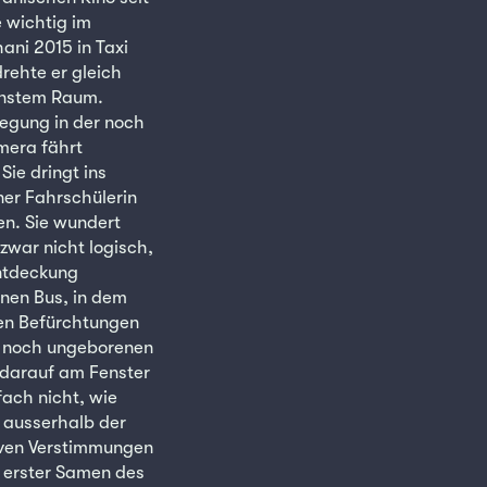
 wichtig im
ani 2015 in Taxi
rehte er gleich
einstem Raum.
wegung in der noch
mera fährt
ie dringt ins
ner Fahrschülerin
en. Sie wundert
zwar nicht logisch,
Entdeckung
inen Bus, in dem
sten Befürchtungen
es noch ungeborenen
 darauf am Fenster
fach nicht, wie
g ausserhalb der
iven Verstimmungen
 erster Samen des