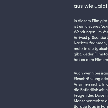
aus wie Jalal
In diesem Film gib
ist ein cleveres V
Wendungen. Im Verg
Arrives! präsentier
Nachtaufnahmen, di
mehr in die typisc
gibt. Jeder Filmsto
hat es dem Filmem
Auch wenn bei iran
Einschränkung oder
Ansinnen nicht. In 
die Befindlichkeit 
Fragen des Dasein
Menschenrechte auf
Baraye (das in Far