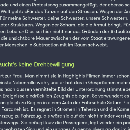
llade und einen Protestsong zusammengefügt, der ebenso sch
Welt geht: «Für das Tanzen auf den Strassen. Wegen der An
Für meine Schwester, deine Schwester, unsere Schwestern. 
eter Strukturen. Wegen der Scham, die die Armut bringt. Fü
n Leben.» Dies sei hier nicht nur aus Gründen der Aktualitä
l die unsichtbare Mauer zwischen der vom Staat erzwungene
der Menschen in Subtraction mit im Raum schwebt.
ucht's keine Drehbewilligung
rt zur Frau. Man nimmt sie in Haghighis Filmen immer schon 
leinste Nebenrolle wahr, und er hat das in Gesprächen mehr 
 nach aussen vermittelte Bild der Unterordnung stimmt eben
n Ereignisse eindrücklich Zeugnis ablegen. So verwundert es
tion gleich zu Beginn in einem Auto der Fahrschule Saturn Pl
e Farzaneh ist. Es regnet in Strömen in Teheran und die Kame
hrzeug zu Fahrzeug, als wäre sie auf der nicht minder versto
rwegs. Sie beäugt kurz die Passagiere, legt wieder ein pa
m wahrsten Sinn und ein urbanes Augenzwinkern an das im ir