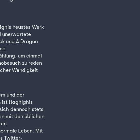
ighis neustes Werk
nd unerwartete
ook und A Dragon
und
ählung, um einmal
nobesuch zu reden
ischer Wendigkeit
tem und der
 ist Haghighis
 sich dennoch stets
en mit den üblichen
ten
 normale Leben. Mit
s Twitter-