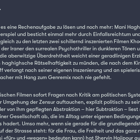
.
t es eine Rechenaufgabe zu lösen und noch mehr: Mani Hagh
exierspiel und besticht einmal mehr durch Einfallsreichtum u
leich zu den letzten zwei schillernd inszenierten Filmen Kh
t der Iraner den surrealen Psychothriller in dunkleren Tönen 
e aberwitzige Überdrehtheit weicht einer geradlinigen Erz
h haghighsche Rätselhaftigkeit zu münden, die nach dem Ki
ff verlangt nach seiner eigenen Inszenierung und an spieler
acher mit Hang zum Genremix noch nie gefehlt.
ischen Filmen sofort Fragen nach Kritik am politischen Sys
 Umgehung der Zensur auftauchen, explizit politisch zu sein
der von ihm gepflegten Abstraktion – hier Subtraktion – liest
einer Gesellschaft ab, die im Alltag unter eigenen Bedingung
s hadert. Umso mehr, wenn sie gerade für die grundlegends
 der Strasse steht: für die Frau, die Freiheit und das ganz
si «für» und «wegen» bedeuten kann) hat Shervin Hajipour au