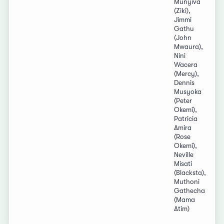
Munyiva
(Ziki),
Jimmi
Gathu
(John
Mwaura),
Nini
Wacera
(Mercy),
Dennis
Musyoka
(Peter
Okemi),
Patricia
Amira
(Rose
Okemi),
Neville
Misati
(Blacksta),
Muthoni
Gathecha
(Mama
Atim)