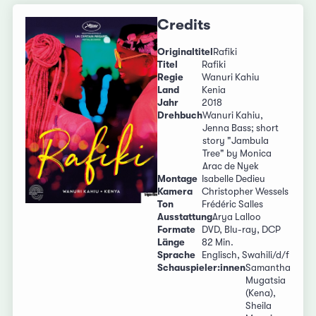
Credits
Originaltitel
Rafiki
Titel
Rafiki
Regie
Wanuri Kahiu
Land
Kenia
Jahr
2018
Drehbuch
Wanuri Kahiu,
Jenna Bass; short
story "Jambula
Tree" by Monica
Arac de Nyek
Montage
Isabelle Dedieu
Kamera
Christopher Wessels
Ton
Frédéric Salles
Ausstattung
Arya Lalloo
Formate
DVD, Blu-ray, DCP
Länge
82 Min.
Sprache
Englisch, Swahili/d/f
Schauspieler:innen
Samantha
Mugatsia
(Kena),
Sheila