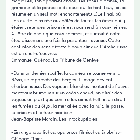
magiques, son apparent chaos, ses zones d'ombre, sa
grandeur et la petitesse de ceux qui la font, tout, ici, se
résume en un seul mot: enchantement.(...)Le final, où
l'on quitte le musée aux côtés de toutes les âmes qui y
étaient retenues prisonnières, nous rend à nous-mêmes.
A l'être de chair que nous sommes, et surtout à notre
étourdissement une fois la pesanteur revenue. Cette
confusion des sens atteste à coup sûr que L'Arche russe
est un chef-d'oeuvre.»
Emmanuel Cuénod, La Tribune de Genève
«Dans un dernier souffle, la caméra se tourne vers la
Néva, se rapproche des berges. L'image devient
charbonneuse. Des vapeurs blanches montent du fleuve,
manteaux brumeux sur un océan chaud, on dirait des
vagues en plastique comme les aimait Fellini, on dirait
les fumées du Styx, la mer allée avec la nuit, le passé,
le présent et le futur mariés.»
Jean-Baptiste Morain, Les Inrockuptibles
«Ein ungeheuerliches, opulentes filmisches Erlebnis.»
Chicago Times