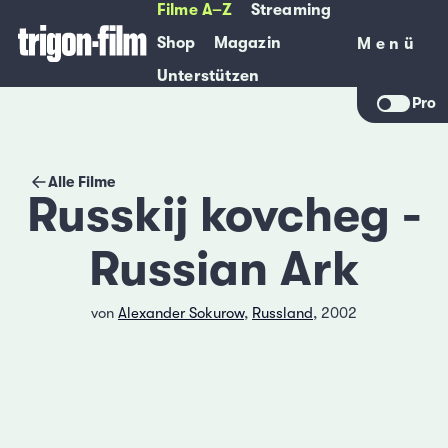
Filme A–Z
Streaming
Shop
Magazin
Menü
Menü
Unterstützen
Pro
Alle Filme
Russkij kovcheg -
Russian Ark
von
Alexander Sokurow
,
Russland
, 2002