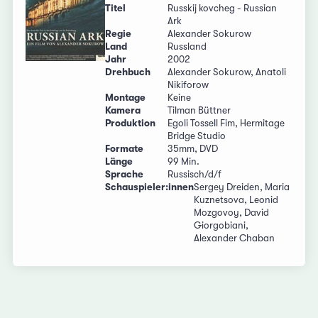
Titel
Russkij kovcheg - Russian
Ark
Regie
Alexander Sokurow
Land
Russland
Jahr
2002
Drehbuch
Alexander Sokurow, Anatoli
Nikiforow
Montage
Keine
Kamera
Tilman Büttner
Produktion
Egoli Tossell Fim, Hermitage
Bridge Studio
Formate
35mm, DVD
Länge
99 Min.
Sprache
Russisch/d/f
Schauspieler:innen
Sergey Dreiden, Maria
Kuznetsova, Leonid
Mozgovoy, David
Giorgobiani,
Alexander Chaban