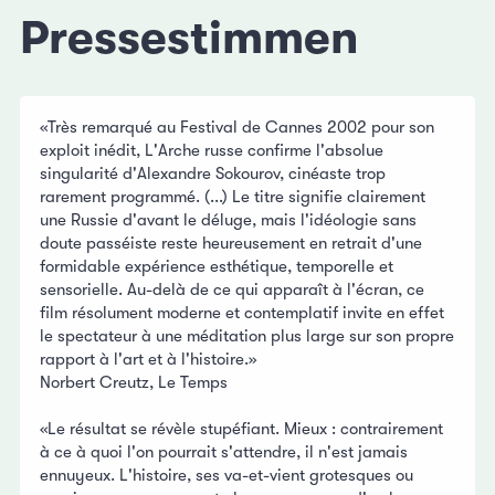
Pressestimmen
«Très remarqué au Festival de Cannes 2002 pour son
exploit inédit, L'Arche russe confirme l'absolue
singularité d'Alexandre Sokourov, cinéaste trop
rarement programmé. (...) Le titre signifie clairement
une Russie d'avant le déluge, mais l'idéologie sans
doute passéiste reste heureusement en retrait d'une
formidable expérience esthétique, temporelle et
sensorielle. Au-delà de ce qui apparaît à l'écran, ce
film résolument moderne et contemplatif invite en effet
le spectateur à une méditation plus large sur son propre
rapport à l'art et à l'histoire.»
Norbert Creutz, Le Temps
«Le résultat se révèle stupéfiant. Mieux : contrairement
à ce à quoi l'on pourrait s'attendre, il n'est jamais
ennuyeux. L'histoire, ses va-et-vient grotesques ou