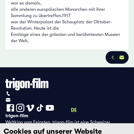
war es damals,
alle anderen europäischen Monarchen mit ihrer
Sammlung zu übertreffen.1917
war der Winterpalast der Schauplatz der Oktober-
Revolution. Heute ist die
Ermitage eines der grössten und berühmtesten Museen
der Welt.
Datenschutzbestimmungen
Impressum
+41 (0)56 430 12 30
info@trigon-film.org
DE
FR
EN
trigon-film
Weltkino vom Feinsten. trigon-film ist eine Schweizer
Filmstiftung, die seit 1988 sorgfältig ausgewählte Filme aus
Cookies auf unserer Website