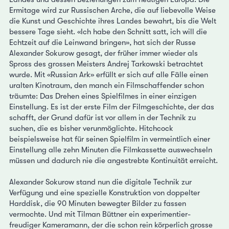
Ermitage wird zur Russischen Arche, die auf liebevolle Weise
die Kunst und Geschichte ihres Landes bewahrt, bis die Welt
bessere Tage sieht. «Ich habe den Schnitt satt, ich will die
Echtzeit auf die Leinwand bringen», hat sich der Russe
Alexander Sokurow gesagt, der früher immer wieder als
Spross des grossen Meisters Andrej Tarkowski betrachtet
wurde. Mit «Russian Ark» erfüllt er sich auf alle Fälle einen
uralten Kinotraum, den manch ein Filmschaffender schon
träumte: Das Drehen eines Spielfilmes in einer einzigen
Einstellung. Es ist der erste Film der Filmgeschichte, der das
schafft, der Grund dafür ist vor allem in der Technik zu
suchen, die es bisher verunmöglichte. Hitchcock
beispielsweise hat für seinen Spielfilm in vermeintlich einer
Einstellung alle zehn Minuten die Filmkassette auswechseln
müssen und dadurch nie die angestrebte Kontinuität erreicht.
Alexander Sokurow stand nun die digitale Technik zur
Verfügung und eine spezielle Konstruktion von doppelter
Harddisk, die 90 Minuten bewegter Bilder zu fassen
vermochte. Und mit Tilman Büttner ein experimentier-
freudiger Kameramann, der die schon rein körperlich grosse