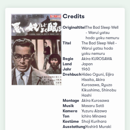
Credits
Originaltitel
The Bad Sleep Well
- Warui yatsu
hodo yoku nemuru
Titel
The Bad Sleep Well -
Warui yatsu hodo
yoku nemuru
Regie
Akira KUROSAWA
Land
Japan
Jahr
1960
Drehbuch
Hideo Oguni, Eijiro
Hisaita, Akira
Kurosawa, Ryuzo
Kikushima, Shinobu
Hashi
Montage
Akira Kurosawa
Musik
Masaru Satô
Kamera
Yuzuru Aizawa
Ton
Ichiro Minawa
Kostüme
Shoji Kurihara
Ausstattung
Yoshirô Muraki