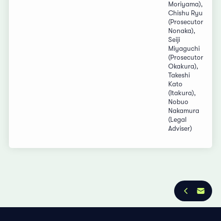
Moriyama),
Chishu Ryu
(Prosecutor
Nonaka),
Seiji
Miyaguchi
(Prosecutor
Okakura),
Takeshi
Kato
(Itakura),
Nobuo
Nakamura
(Legal
Adviser)