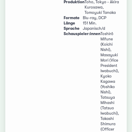
Produktion
Toho, Tokyo - Akira
Kurosawa,
Tomoyuki Tanaka
Formate
Blu-ray, DCP
Länge
151 Min.
Sprache
Japanisch/d
Schauspieler:innen
Toshirô
Mifune
(Koichi
Nishi),
Masayuki
Mori (Vice
President
Iwabuchi),
Kyoko
Kagawa
(Yoshiko
Nishi),
Tatsuya
Mihashi
(Tatsuo
Iwabuchi),
Takashi
Shimura
(Officer