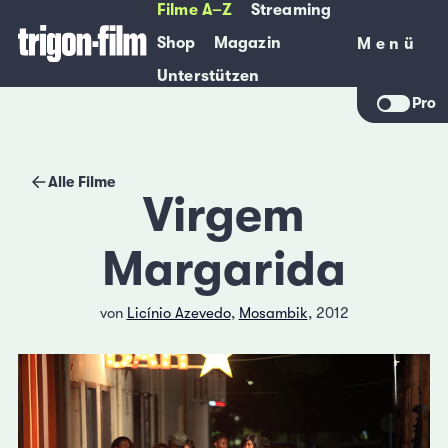
Filme A–Z
Streaming
Shop
Magazin
Menü
Menü
Unterstützen
Pro
Alle Filme
Virgem
Margarida
von
Licínio Azevedo
,
Mosambik
, 2012