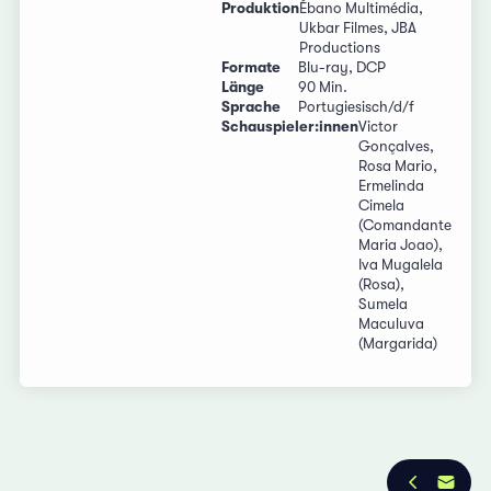
Produktion
Ébano Multimédia,
Ukbar Filmes, JBA
Productions
Formate
Blu-ray, DCP
Länge
90 Min.
Sprache
Portugiesisch/d/f
Schauspieler:innen
Victor
Gonçalves,
Rosa Mario,
Ermelinda
Cimela
(Comandante
Maria Joao),
Iva Mugalela
(Rosa),
Sumela
Maculuva
(Margarida)