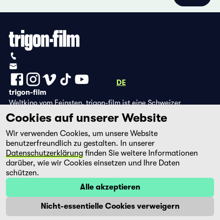
Datenschutzbestimmungen
Impressum
+41 (0)56 430 12 30
info@trigon-film.org
DE
FR
EN
trigon-film
Weltkino vom Feinsten. trigon-film ist eine Schweizer
Filmstiftung, die seit 1988 sorgfältig ausgewählte Filme aus
Cookies auf unserer Website
Lateinamerika, Asien, Afrika und dem östlichen Europa im
Wir verwenden Cookies, um unsere Website
Kino herausbringt und eine eigene DVD-Edition sowie die
benutzerfreundlich zu gestalten. In unserer
Streaming-Plattform filmingo betreibt.
Datenschutzerklärung
finden Sie weitere Informationen
darüber, wie wir Cookies einsetzen und Ihre Daten
schützen.
Alle akzeptieren
Nicht-essentielle Cookies verweigern