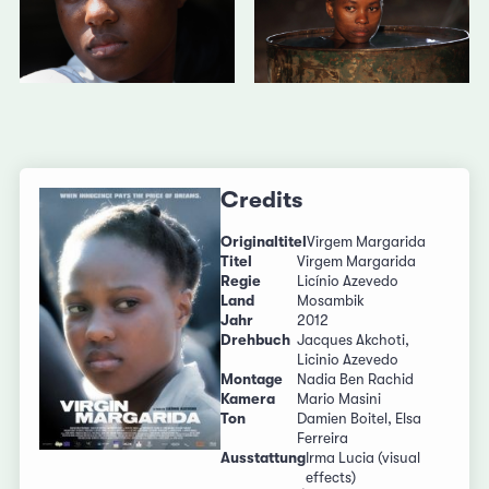
Credits
Originaltitel
Virgem Margarida
Titel
Virgem Margarida
Regie
Licínio Azevedo
Land
Mosambik
Jahr
2012
Drehbuch
Jacques Akchoti,
Licinio Azevedo
Montage
Nadia Ben Rachid
Kamera
Mario Masini
Ton
Damien Boitel, Elsa
Ferreira
Ausstattung
Irma Lucia (visual
effects)