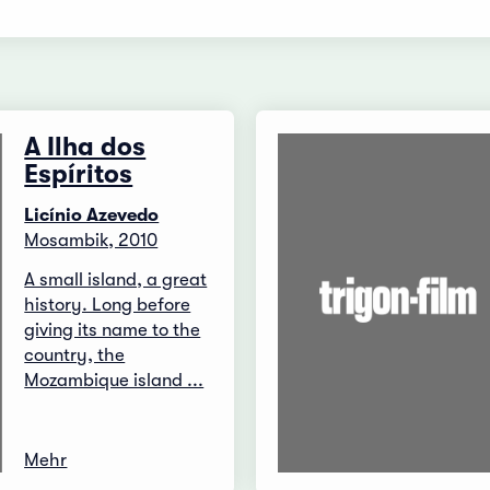
A Ilha dos
Espíritos
Licínio Azevedo
Mosambik, 2010
A small island, a great
history. Long before
giving its name to the
country, the
Mozambique island ...
Mehr