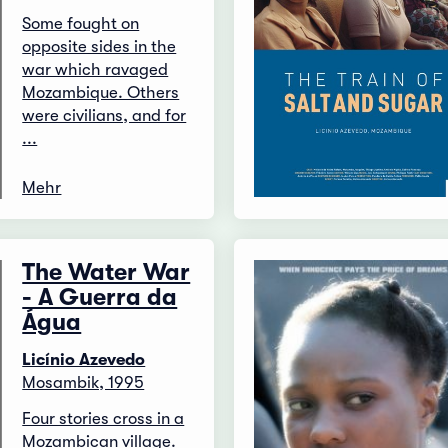
Some fought on
opposite sides in the
war which ravaged
Mozambique. Others
were civilians, and for
...
Mehr
The Water War
- A Guerra da
Água
Licínio Azevedo
Mosambik, 1995
Four stories cross in a
Mozambican village.