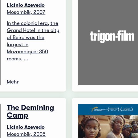
Licínio Azevedo
Mosambik, 2007
In the colonial era, the
Grand Hotel in the city
of Beira was the
largest in
Mozambique: 350
rooms, ...
Mehr
The Demining
Camp
Licínio Azevedo
Mosambik, 2005