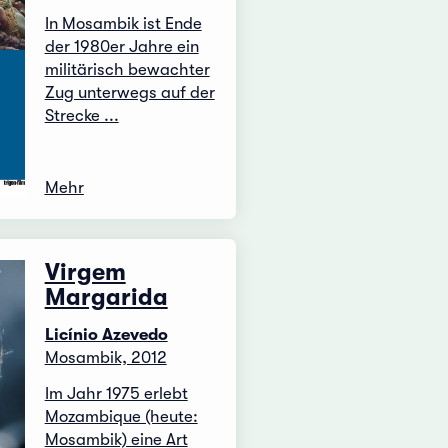
In Mosambik ist Ende
der 1980er Jahre ein
militärisch bewachter
Zug unterwegs auf der
Strecke ...
Mehr
Virgem
Margarida
Licínio Azevedo
Mosambik, 2012
Im Jahr 1975 erlebt
Mozambique (heute:
Mosambik) eine Art