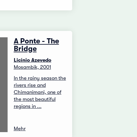
A Ponte - The
Bridge
Licínio Azevedo
Mosambik, 2001
In the rainy season the
rivers rise and
Chimanimani, one of
the most beautiful
regions in ...
Mehr