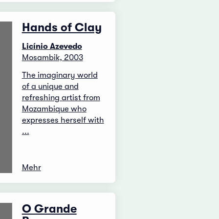
Hands of Clay
Licínio Azevedo
Mosambik, 2003
The imaginary world
of a unique and
refreshing artist from
Mozambique who
expresses herself with
...
Mehr
O Grande