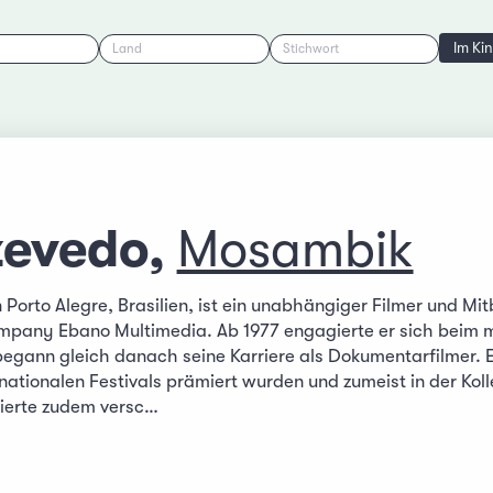
Im Ki
Land
Stichwort
zevedo,
Mosambik
 Porto Alegre, Brasilien, ist ein unabhängiger Filmer und Mi
pany Ebano Multimedia. Ab 1977 engagierte er sich beim
 begann gleich danach seine Karriere als Dokumentarfilmer. 
rnationalen Festivals prämiert wurden und zumeist in der Kolle
zierte zudem versc…