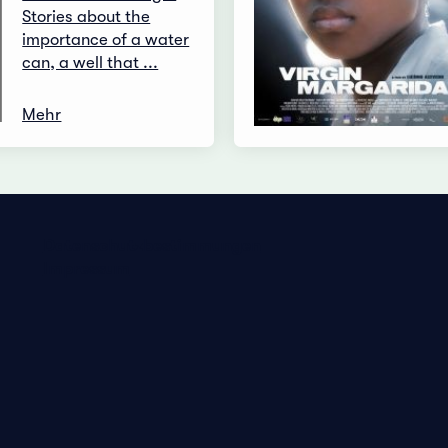
Stories about the
importance of a water
can, a well that ...
Mehr
Datenschutzbestimmungen
Impressum