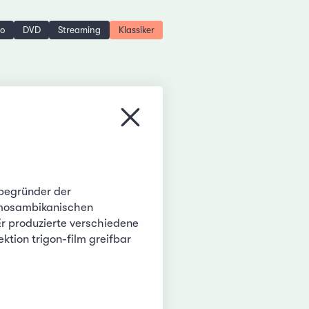
no
DVD
Streaming
Klassiker
Menü schliessen
tbegründer der
 mosambikanischen
Er produzierte verschiedene
ktion trigon-film greifbar