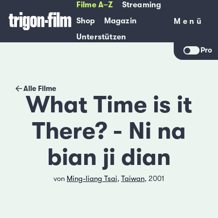
Filme A–Z
Streaming
Shop
Magazin
Menü
Menü
Unterstützen
Pro
Alle Filme
What Time is it
There? - Ni na
bian ji dian
von
Ming-liang Tsai
,
Taiwan
, 2001