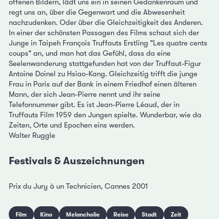
offenen Bildern, lädt uns ein in seinen Gedankenraum und
regt uns an, über die Gegenwart und die Abwesenheit
nachzudenken. Oder über die Gleichzeitigkeit des Anderen.
In einer der schönsten Passagen des Films schaut sich der
Junge in Taipeh François Truffauts Erstling "Les quatre cents
coups" an, und man hat das Gefühl, dass da eine
Seelenwanderung stattgefunden hat von der Truffaut-Figur
Antoine Doinel zu Hsiao-Kang. Gleichzeitig trifft die junge
Frau in Paris auf der Bank in einem Friedhof einen älteren
Mann, der sich Jean-Pierre nennt und ihr seine
Telefonnummer gibt. Es ist Jean-Pierre Léaud, der in
Truffauts Film 1959 den Jungen spielte. Wunderbar, wie da
Zeiten, Orte und Epochen eins werden.
Walter Ruggle
Festivals & Auszeichnungen
Prix du Jury à un Technicien, Cannes 2001
Film
Kino
Melancholie
Reise
Stadt
Zeit