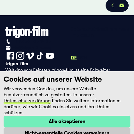
Datenschutzbestimmungen
Impressum
+41 (0)56 430 12 30
info@trigon-film.org
DE
FR
EN
trigon-film
Weltkino vom Feinsten. trigon-film ist eine Schweizer
Filmstiftung, die seit 1988 sorgfältig ausgewählte Filme aus
Cookies auf unserer Website
Lateinamerika, Asien, Afrika und dem östlichen Europa im
Wir verwenden Cookies, um unsere Website
Kino herausbringt und eine eigene DVD-Edition sowie die
benutzerfreundlich zu gestalten. In unserer
Streaming-Plattform filmingo betreibt.
Datenschutzerklärung
finden Sie weitere Informationen
darüber, wie wir Cookies einsetzen und Ihre Daten
schützen.
Alle akzeptieren
Nicht-essentielle Cookies verweigern