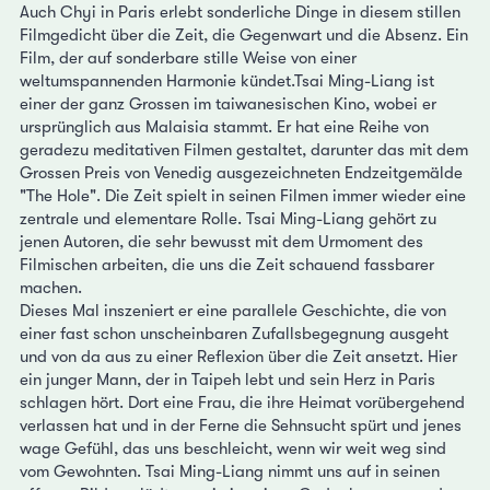
Auch Chyi in Paris erlebt sonderliche Dinge in diesem stillen
Filmgedicht über die Zeit, die Gegenwart und die Absenz. Ein
Film, der auf sonderbare stille Weise von einer
weltumspannenden Harmonie kündet.Tsai Ming-Liang ist
einer der ganz Grossen im taiwanesischen Kino, wobei er
ursprünglich aus Malaisia stammt. Er hat eine Reihe von
geradezu meditativen Filmen gestaltet, darunter das mit dem
Grossen Preis von Venedig ausgezeichneten Endzeitgemälde
"The Hole". Die Zeit spielt in seinen Filmen immer wieder eine
zentrale und elementare Rolle. Tsai Ming-Liang gehört zu
jenen Autoren, die sehr bewusst mit dem Urmoment des
Filmischen arbeiten, die uns die Zeit schauend fassbarer
machen.
Dieses Mal inszeniert er eine parallele Geschichte, die von
einer fast schon unscheinbaren Zufallsbegegnung ausgeht
und von da aus zu einer Reflexion über die Zeit ansetzt. Hier
ein junger Mann, der in Taipeh lebt und sein Herz in Paris
schlagen hört. Dort eine Frau, die ihre Heimat vorübergehend
verlassen hat und in der Ferne die Sehnsucht spürt und jenes
wage Gefühl, das uns beschleicht, wenn wir weit weg sind
vom Gewohnten. Tsai Ming-Liang nimmt uns auf in seinen