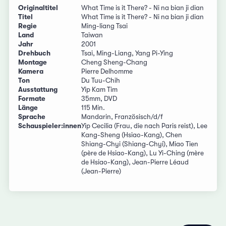
Originaltitel
What Time is it There? - Ni na bian ji dian
Titel
What Time is it There? - Ni na bian ji dian
Regie
Ming-liang Tsai
Land
Taiwan
Jahr
2001
Drehbuch
Tsai, Ming-Liang, Yang Pi-Ying
Montage
Cheng Sheng-Chang
Kamera
Pierre Delhomme
Ton
Du Tuu-Chih
Ausstattung
Yip Kam Tim
Formate
35mm, DVD
Länge
115 Min.
Sprache
Mandarin, Französisch/d/f
Schauspieler:innen
Yip Cecilia (Frau, die nach Paris reist), Lee
Kang-Sheng (Hsiao-Kang), Chen
Shiang-Chyi (Shiang-Chyi), Miao Tien
(père de Hsiao-Kang), Lu Yi-Ching (mère
de Hsiao-Kang), Jean-Pierre Léaud
(Jean-Pierre)