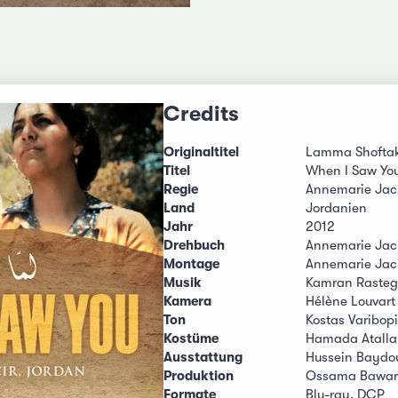
Credits
Originaltitel
Lamma Shofta
Titel
When I Saw Yo
Regie
Annemarie Jac
Land
Jordanien
Jahr
2012
Drehbuch
Annemarie Jac
Montage
Annemarie Jaci
Musik
Kamran Rasteg
Kamera
Hélène Louvart
Ton
Kostas Varibop
Kostüme
Hamada Atalla
Ausstattung
Hussein Baydo
Produktion
Ossama Bawardi
Formate
Blu-ray, DCP