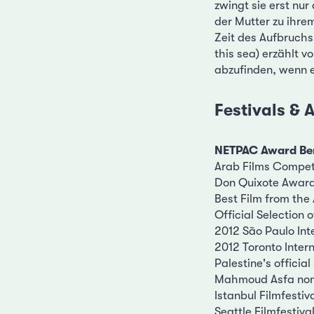
zwingt sie erst nur
der Mutter zu ihre
Zeit des Aufbruchs
this sea) erzählt 
abzufinden, wenn 
Festivals &
NETPAC Award Ber
Arab Films Competi
Don Quixote Award 
Best Film from the
Official Selection 
2012 São Paulo Inte
2012 Toronto Intern
Palestine's offici
Mahmoud Asfa nomi
Istanbul Filmfestiv
Seattle Filmfestiva