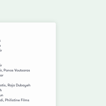
k
u
ir
ir
r, Panos Voutsaras
ar
iotis, Raja Dubayeh
h
un
, Philistine Films