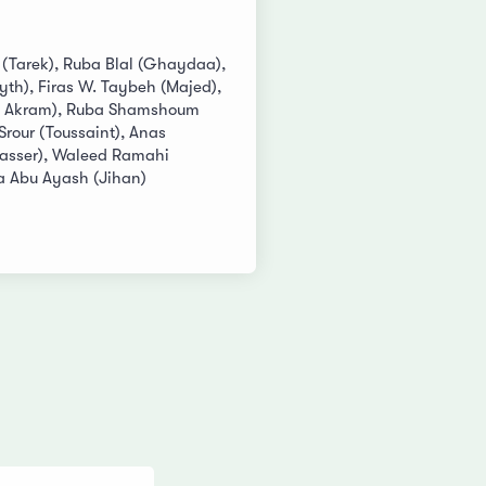
Tarek), Ruba Blal (Ghaydaa),
yth), Firas W. Taybeh (Majed),
bu Akram), Ruba Shamshoum
Srour (Toussaint), Anas
Nasser), Waleed Ramahi
a Abu Ayash (Jihan)