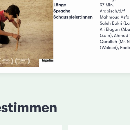
Länge
97 Min.
Sprache
Arabisch/d/f
Schauspieler:innen
Mahmoud Asfa (
Saleh Bakri (La
Ali Elayan (A
(Zain), Ahmad 
Qaralleh (Mr. 
(Waleed), Fadi
estimmen