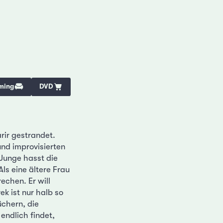
ming
DVD
rir gestrandet.
und improvisierten
Junge hasst die
ls eine ältere Frau
echen. Er will
k ist nur halb so
chern, die
endlich findet,