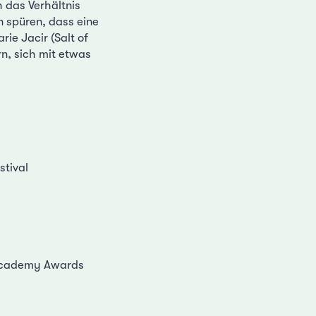
h das Verhältnis
 spüren, dass eine
ie Jacir (Salt of
rn, sich mit etwas
stival
h Academy Awards