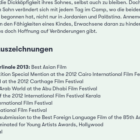
 die Dickköpfigkeit ihres Sohnes, selbst auch zu bleiben. Doc
m Sohn verändert sich mit jedem Tag im Camp, wo die beiden
 begonnen hat, nicht nur in Jordanien und Palästina. Annemar
von den Fähigkeiten eines Kindes, Erwachsene daran zu hinde
es doch Hoffnung auf Veränderungen gibt.
 Auszeichnungen
linale 2013:
Best Asian Film
tion Special Mention at the 2012 Cairo International Film Fe
at the 2012 Carthage Film Festival
 Arab World at the Abu Dhabi Film Festival
of the 2012 International Film Festival Kerala
rnational Film Festival
ational Film Festival
al submission to the Best Foreign Language Film of the 85t
nated for Young Artists Awards, Hollywood
al
l