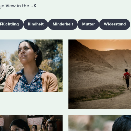
ye View in the UK
Flüchtling
Kindheit
Minderheit
Mutter
Widerstand