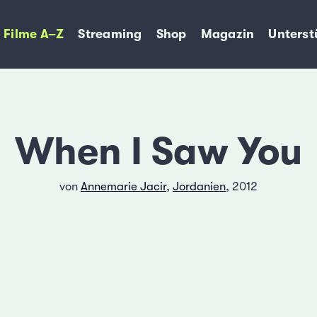
Filme A–Z
Streaming
Shop
Magazin
Unterst
When I Saw You
von
Annemarie Jacir
,
Jordanien
, 2012