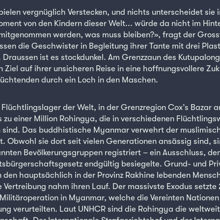
pielen vergnüglich Verstecken, und nichts unterscheidet sie 
ent von den Kindern dieser Welt... würde da nicht im Hin
 mitgenommen werden, was muss bleiben?», fragt der Gross
ssen die Geschwister in Begleitung ihrer Tante mit drei Plas
. Draussen ist es stockdunkel. Am Grenzzaun des Kutupalon
Ziel auf ihrer unsicheren Reise in eine hoffnungsvollere Zu
lüchtenden durch ein Loch in den Maschen.
n Flüchtlingslager der Welt, in der Grenzregion Cox’s Bazar 
 zu einer Million Rohingya, die in verschiedenen Flüchtlings
sind. Das buddhistische Myanmar verwehrt der muslimisch
 Obwohl sie dort seit vielen Generationen ansässig sind, sin
annten Bevölkerungsgruppen registriert – ein Ausschluss, de
sbürgerschaftsgesetz endgültig besiegelte. Grund- und Pri
den hauptsächlich in der Provinz Rakhine lebenden Mensc
 Vertreibung nahm ihren Lauf. Der massivste Exodus setzte 
 Militäroperation in Myanmar, welche die Vereinten Nationen
ng verurteilten. Laut UNHCR sind die Rohingya die weltweit