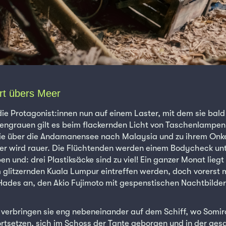
rt übers Meer
die Protagonist:innen nun auf einem Laster, mit dem sie bald
engrauen gilt es beim flackernden Licht von Taschenlampen 
ie über die Andamanensee nach Malaysia und zu ihrem Onkel
fer wird rauer. Die Flüchtenden werden einem Bodycheck u
 und: drei Plastiksäcke sind zu viel! Ein ganzer Monat liegt v
 glitzernden Kuala Lumpur eintreffen werden, doch vorerst m
 Hades an, den Akio Fujimoto mit gespenstischen Nachtbilder
erbringen sie eng nebeneinander auf dem Schiff, wo Somira
fortsetzen, sich im Schoss der Tante geborgen und in der ge