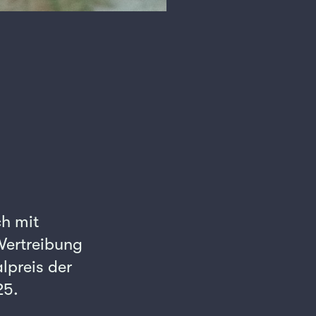
ch mit
Vertreibung
lpreis der
25.