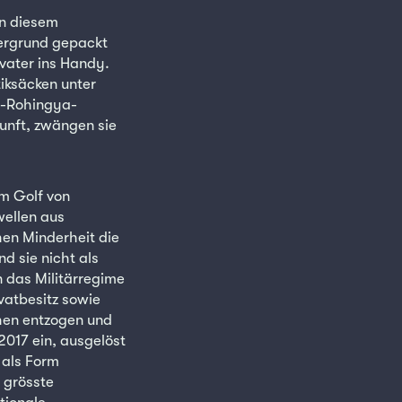
in diesem
tergrund gepackt
vater ins Handy.
tiksäcken unter
g-Rohingya-
kunft, zwängen sie
am Golf von
wellen aus
en Minderheit die
d sie nicht als
n das Militärregime
vatbesitz sowie
hen entzogen und
2017 ein, ausgelöst
 als Form
 grösste