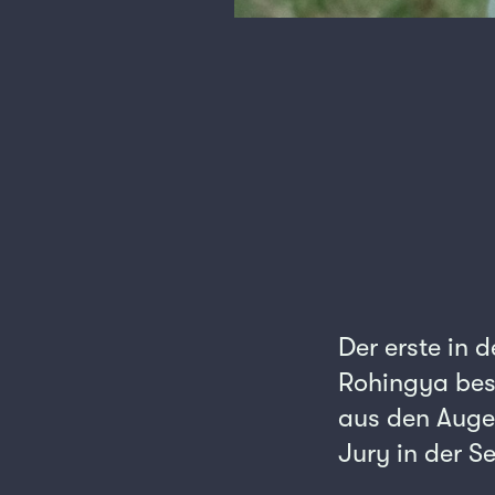
Der erste in 
Rohingya bese
aus den Augen
Jury in der S