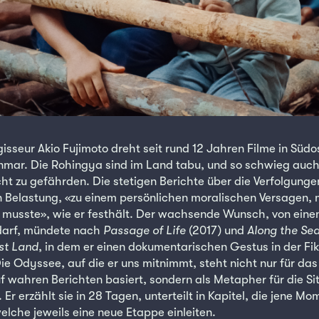
isseur Akio Fujimoto dreht seit rund 12 Jahren Filme in Südo
mar. Die Rohingya sind im Land tabu, und so schwieg auch 
icht zu gefährden. Die stetigen Berichte über die Verfolgung
 Belastung, «zu einem persönlichen moralischen Versagen, 
musste», wie er festhält. Der wachsende Wunsch, von einem
 darf, mündete nach
Passage of Life
(2017) und
Along the Se
st Land
, in dem er einen dokumentarischen Gestus in der Fik
ie Odyssee, auf die er uns mitnimmt, steht nicht nur für das
uf wahren Berichten basiert, sondern als Metapher für die Si
r. Er erzählt sie in 28 Tagen, unterteilt in Kapitel, die jene M
elche jeweils eine neue Etappe einleiten.