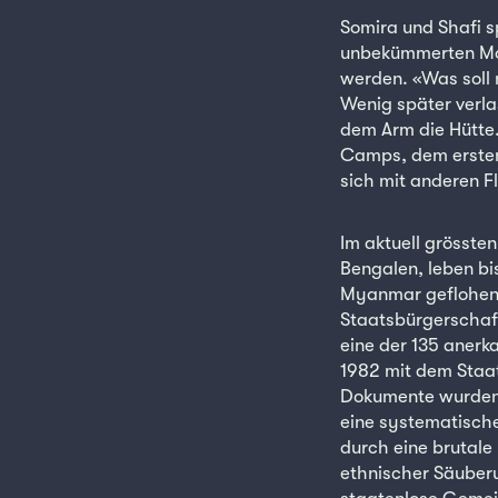
Somira und Shafi s
unbekümmerten Mom
werden. «Was soll
Wenig später verla
dem Arm die Hütte
Camps, dem ersten 
sich mit anderen F
Im aktuell grösste
Bengalen, leben bis
Myanmar geflohen 
Staatsbürgerschaft.
eine der 135 anerk
1982 mit dem Staat
Dokumente wurden 
eine systematische
durch eine brutale
ethnischer Säuberu