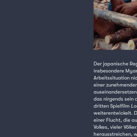
Der japanische Reg
insbesondere Myan
Arbeitssituation n
einer zunehmenden
auseinandersetzen 
das nirgends sein
dritten Spielfilm
Lo
weiterentwickelt. D
einer Flucht, die a
Volkes, vieler Völke
herausstreichen, w